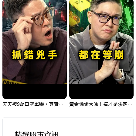
天天被9萬口空單嚇，其實你盯錯地方了｜Mr.Jimmy高志銘 #台股 #外資期貨 #融資
黃金偷偷大漲！這才是決定台股生死的「真風向球」！｜Mr.Jimmy高志銘 #黃金 #美元指數 #聯準會
精選股市資訊