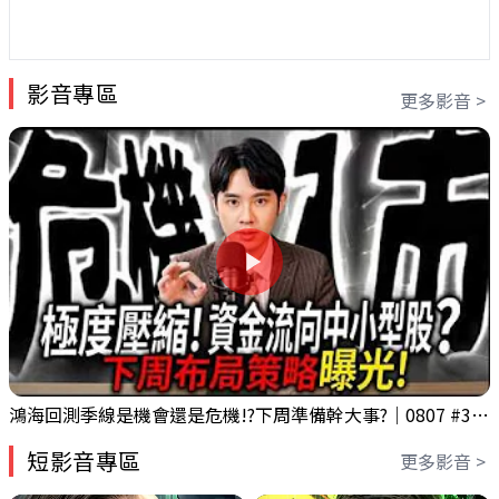
影音專區
更多影音 >
鴻海回測季線是機會還是危機!?下周準備幹大事?｜0807 #3661 #2317 #2317鴻海
短影音專區
更多影音 >