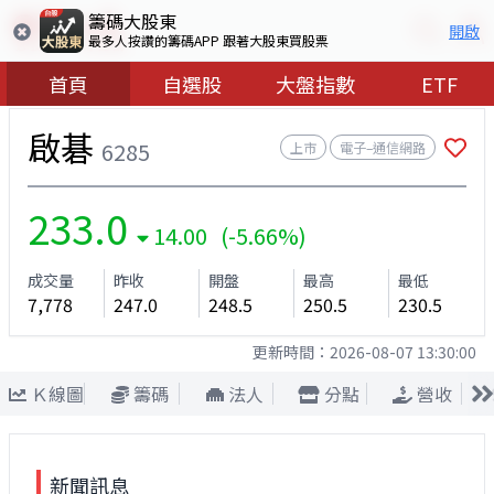
籌碼大股東
開啟
最多人按讚的籌碼APP 跟著大股東買股票
首頁
自選股
大盤指數
ETF
啟碁
6285
上市
電子–通信網路
233.0
14.00 (-5.66%)
成交量
昨收
開盤
最高
最低
7,778
247.0
248.5
250.5
230.5
更新時間：
2026-08-07 13:30:00
Ｋ線圖
籌碼
法人
分點
營收
新聞訊息