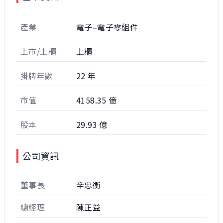
產業
電子–電子零組件
上市/上櫃
上櫃
掛牌年數
22 年
市值
4158.35 億
股本
29.93 億
公司資訊
董事長
辛忠衡
總經理
陳正益