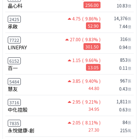
晶心科
256.00
10.83
億
14,376
4.75
( 9.86% )
張
2425
承啟
52.90
7.44
億
316
27.00
( 9.83% )
張
7722
LINEPAY
301.50
0.94
億
853
1.15
( 9.66% )
張
6152
百一
13.05
0.11
億
967
3.85
( 9.40% )
張
5484
慧友
44.80
0.43
億
1,811
2.95
( 9.21% )
張
3716
中化控股
34.95
0.63
億
84
2.05
( 8.11% )
張
7835
永悅健康-創
27.30
215
萬