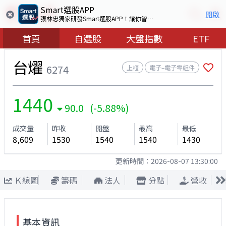
Smart選股APP
開啟
張林忠獨家研發Smart選股APP！讓你智慧看盤選出好股票
首頁
自選股
大盤指數
ETF
台燿
6274
上櫃
電子–電子零組件
1440
90.0 (-5.88%)
成交量
昨收
開盤
最高
最低
8,609
1530
1540
1540
1430
更新時間：
2026-08-07 13:30:00
Ｋ線圖
籌碼
法人
分點
營收
基本資訊