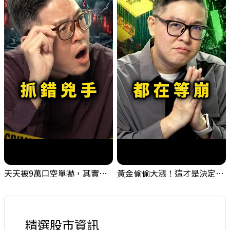
天天被9萬口空單嚇，其實你盯錯地方了｜Mr.Jimmy高志銘 #台股 #外資期貨 #融資
黃金偷偷大漲！這才是決定台股生死的「真風向球」！｜Mr.Jimmy高志銘 #黃金 #美元指數 #聯準會
精選股市資訊