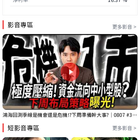
影音專區
更多影音 >
鴻海回測季線是機會還是危機!?下周準備幹大事?｜0807 #3661 #2317 #2317鴻海
短影音專區
更多影音 >