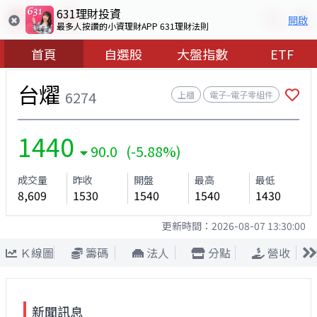
631理財投資
開啟
最多人按讚的小資理財APP 631理財法則
首頁
自選股
大盤指數
ETF
台燿
6274
上櫃
電子–電子零組件
1440
90.0 (-5.88%)
成交量
昨收
開盤
最高
最低
8,609
1530
1540
1540
1430
更新時間：
2026-08-07 13:30:00
Ｋ線圖
籌碼
法人
分點
營收
新聞訊息