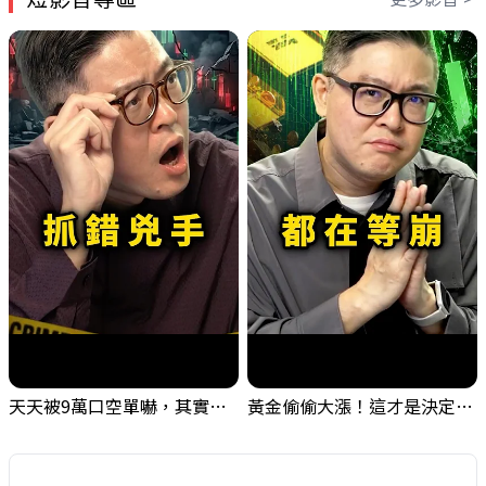
天天被9萬口空單嚇，其實你盯錯地方了｜Mr.Jimmy高志銘 #台股 #外資期貨 #融資
黃金偷偷大漲！這才是決定台股生死的「真風向球」！｜Mr.Jimmy高志銘 #黃金 #美元指數 #聯準會