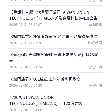
2026-08-03 07:51:36
時報新聞
【重訊】台燿：代重要子公司TAIWAN UNION
TECHNOLOGY (THAILAND)及台燿科技(中山)公告取
得供營業用之機器設備
2026-07-31 18:59:07
nstock快訊
《熱門族群》外資看好前景 台光電、台燿聯袂攻頂
2026-07-31 11:47:26
時報新聞
《電零組》台燿營運看旺 外資上調獲利預估喊2600
元
2026-07-30 10:21:24
時報新聞
《熱門族群》CCL雙雄 上半年獲利再攀高
2026-07-30 08:04:39
時報新聞
台燿現增TAIWAN UNION
TECHNOLOGY(THAILAND)，計20億泰銖
2026-07-30 00:51:00