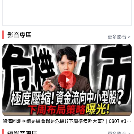
影音專區
更多影音 >
鴻海回測季線是機會還是危機!?下周準備幹大事?｜0807 #3661 #2317 #2317鴻海
短影音專區
更多影音 >