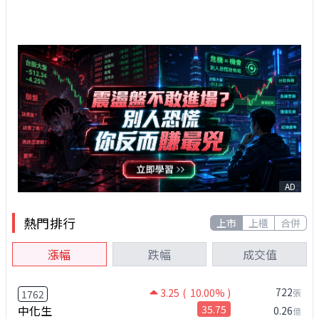
AD
熱門排行
上市
上櫃
合併
漲幅
跌幅
成交值
722
3.25
( 10.00% )
張
1762
中化生
35.75
0.26
億