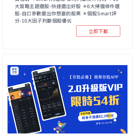
大策略主題選股-快速選出好股 ＊6大掃描條件選
股-自訂參數選出你想要的股票 ＊個股Smart評
分-10大因子判斷個股優劣
立即下載