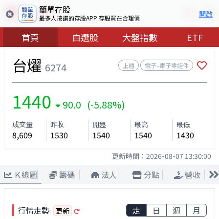
簡單存股
開啟
最多人按讚的存股APP 存股買在合理價
首頁
自選股
大盤指數
ETF
台燿
6274
上櫃
電子–電子零組件
1440
90.0 (-5.88%)
成交量
昨收
開盤
最高
最低
8,609
1530
1540
1540
1430
更新時間：
2026-08-07 13:30:00
Ｋ線圖
籌碼
法人
分點
營收
行情走勢
走
日
週
月
更新