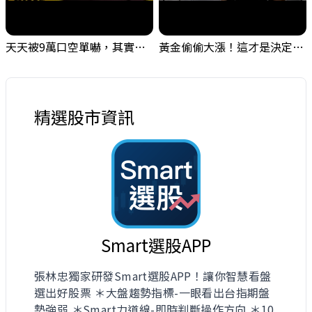
天天被9萬口空單嚇，其實你盯錯地方了｜Mr.Jimmy高志銘 #台股 #外資期貨 #融資
黃金偷偷大漲！這才是決定台股生死的「真風向球」！｜Mr.Jimmy高志銘 #黃金 #美元指數 #聯準會
精選股市資訊
Smart選股APP
張林忠獨家研發Smart選股APP！讓你智慧看盤
選出好股票 ＊大盤趨勢指標-一眼看出台指期盤
勢強弱 ＊Smart力道線-即時判斷操作方向 ＊10