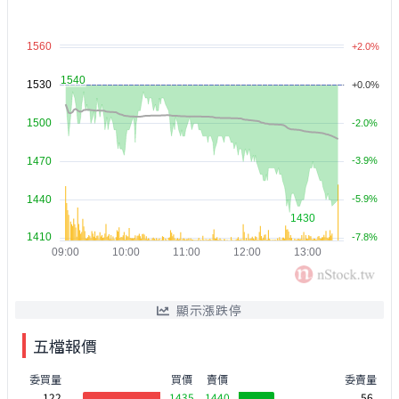
顯示漲跌停
五檔報價
委買量
買價
賣價
委賣量
122
1435
1440
56