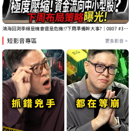
鴻海回測季線是機會還是危機!?下周準備幹大事?｜0807 #3661 #2317 #2317鴻海
短影音專區
更多影音 >