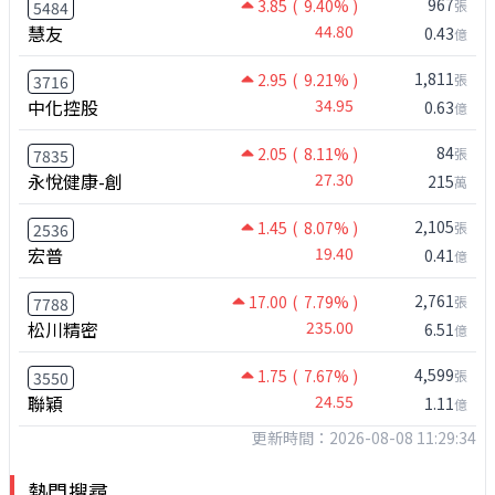
967
3.85
( 9.40% )
張
5484
慧友
44.80
0.43
億
1,811
2.95
( 9.21% )
張
3716
中化控股
34.95
0.63
億
84
2.05
( 8.11% )
張
7835
永悅健康-創
27.30
215
萬
2,105
1.45
( 8.07% )
張
2536
宏普
19.40
0.41
億
2,761
17.00
( 7.79% )
張
7788
松川精密
235.00
6.51
億
4,599
1.75
( 7.67% )
張
3550
聯穎
24.55
1.11
億
更新時間：2026-08-08 11:29:34
熱門搜尋