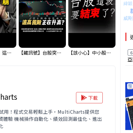
黃金偷偷大漲！這才是決定台股生死的「真風向球」！｜Mr.Jimmy高志銘 #黃金 #美元指數 #聯準會
【藏訊號】台股突破季線，週一我提醒了這個關鍵訊號
【該小心】中小股派對結束 ? 關鍵訊號都指向...
6
亞
harts
下載
試用！程式交易輕鬆上手，MultiCharts提供您
資體驗 機械操作自動化、績效回測最佳化、進出
化