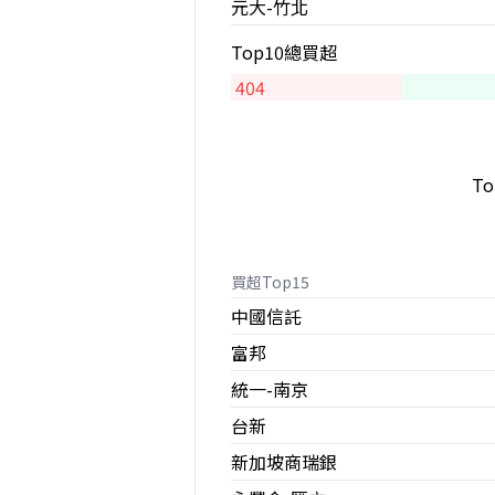
元大-竹北
Top10總買超
404
T
買超Top15
中國信託
富邦
統一-南京
台新
新加坡商瑞銀