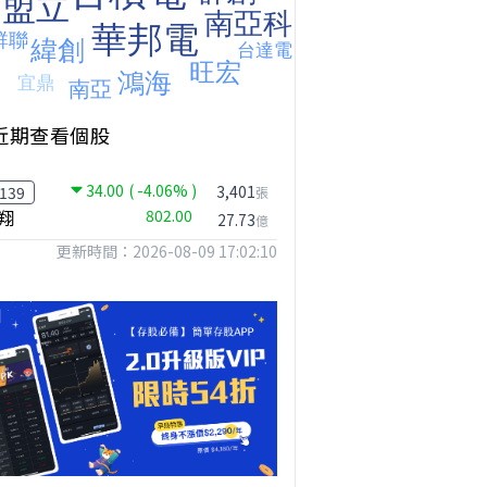
近期查看個股
34.00
( -4.06% )
台股狂飆1200點，但還有兩關沒過｜Mr.Jimmy高志銘 #台股 #期貨 #加權指數
【我被黑了?】是真的聽不懂嗎...還是... #股票分析 #因果分析
撐台股的不是投信，是買ETF的你自己｜Mr.Jimmy高志銘 #ETF #投信買超 #台股
3,401
139
張
翔
802.00
27.73
億
更新時間：2026-08-09 17:02:10