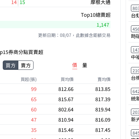
14
15
摩根大通
80
Top10總賣超
台
1,147
45
更新日期：08/07，此數據含鉅額交易
時
14
op15券商分點買賣超
中
價
量
買方
賣方
21
台
買超(張)
買均價
賣均價
99
812.66
813.85
64
統
65
815.67
817.39
60
802.64
819.94
20
新
47
810.94
816.09
35
815.46
817.45
84