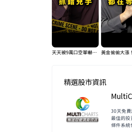
天天被9萬口空單嚇，其實你盯錯地方了｜Mr.Jimmy高志銘 #台股 #外資期貨 #融資
精選股市資訊
MultiC
30天免費
最佳的投
條件系統