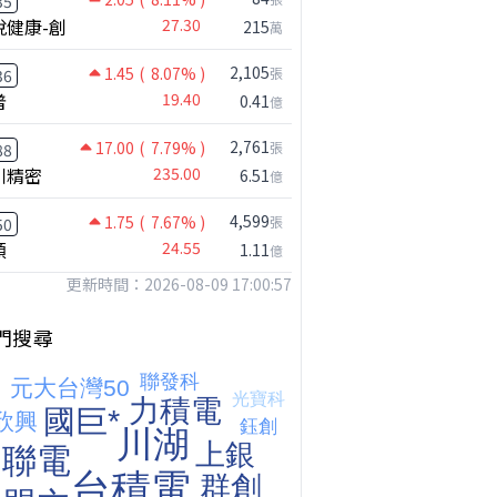
35
悅健康-創
27.30
215
萬
2,105
1.45
( 8.07% )
張
36
普
19.40
0.41
億
2,761
17.00
( 7.79% )
張
88
川精密
235.00
6.51
億
4,599
1.75
( 7.67% )
張
50
【注意!!!】外資暗中狂掃ETF想幹嘛? 非農影響能多大?!｜ Mr.永年 李 / Mr.JIMMY 高志銘 / 理財有夠跩
穎
24.55
1.11
億
更新時間：2026-08-09 17:00:57
門搜尋