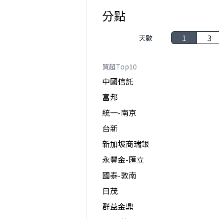
分點
1
3
天數
買超Top10
中國信託
富邦
統一-南京
台新
新加坡商瑞銀
永豐金-匯立
國泰-敦南
日茂
群益金鼎