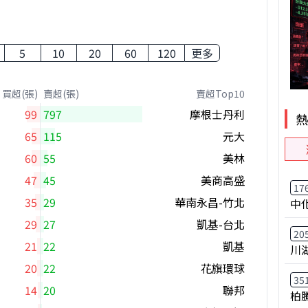
5
10
20
60
120
更多
買超(張)
賣超(張)
賣超Top10
99
797
摩根士丹利
65
115
元大
60
55
美林
47
45
美商高盛
17
35
29
華南永昌-竹北
中
29
27
凱基-台北
20
21
22
凱基
川
20
22
花旗環球
35
14
20
聯邦
柏