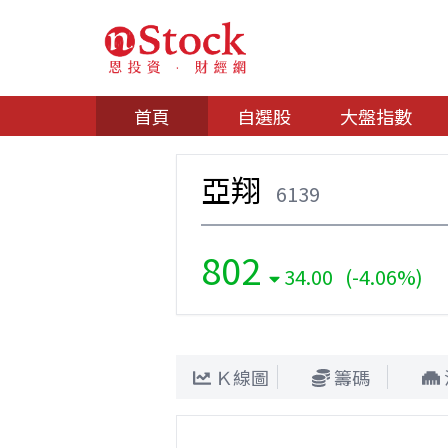
首頁
自選股
大盤指數
亞翔
6139
802
34.00 (-4.06%)
Ｋ線圖
籌碼