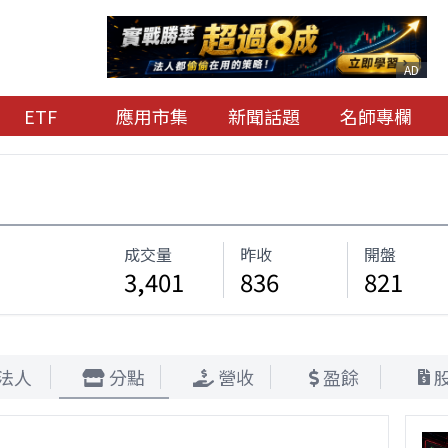
AD
ETF
應用市集
新聞話題
名師專欄
成交量
昨收
開盤
3,401
836
821
法人
分點
營收
盈餘