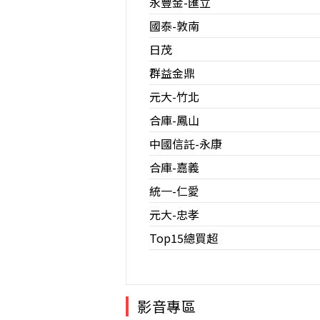
永豐金-匯立
國泰-敦南
日茂
群益金鼎
元大-竹北
合庫-鳳山
中國信託-永康
合庫-嘉義
統一-仁愛
元大-忠孝
Top15總買超
影音專區