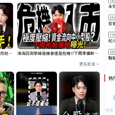
78
永
25
宏
77
松
35
【貪婪時間】格局要打開，下週訊號一亮就出手！我不說的話還真一堆人不知道！｜錢進大趨勢 Mr.智霖 陳 2026/08/08
鴻海回測季線是機會還是危機!?下周準備幹大事?｜0807 #3661 #2317 #2317鴻海
聯
更多影音 >
熱