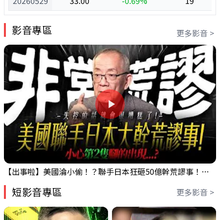
20260529
33.00
-0.69%
19
影音專區
更多影音 >
【出事啦】美國淪小偷！？聯手日本狂砸50億幹荒謬事！美元急殺黃金噴發，外資準備血洗台股！？｜ Mr.永年 李｜ 盤後講股 Mr.永年 李 2026 / 08 / 06
短影音專區
更多影音 >