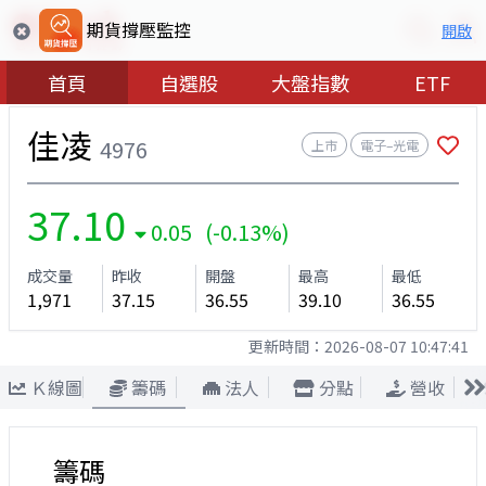
期貨撐壓監控
開啟
首頁
自選股
大盤指數
ETF
佳凌
4976
上市
電子–光電
37.10
0.05 (-0.13%)
成交量
昨收
開盤
最高
最低
1,971
37.15
36.55
39.10
36.55
更新時間：
2026-08-07 10:47:41
Ｋ線圖
籌碼
法人
分點
營收
籌碼