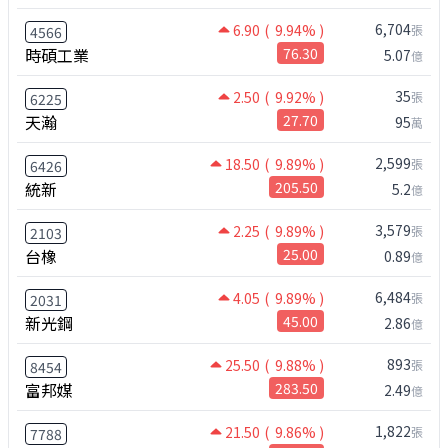
6,704
6.90
( 9.94% )
張
4566
時碩工業
76.30
5.07
億
35
2.50
( 9.92% )
張
6225
天瀚
27.70
95
萬
2,599
18.50
( 9.89% )
張
6426
統新
205.50
5.2
億
3,579
2.25
( 9.89% )
張
2103
台橡
25.00
0.89
億
6,484
4.05
( 9.89% )
張
2031
新光鋼
45.00
2.86
億
893
25.50
( 9.88% )
張
8454
富邦媒
283.50
2.49
億
1,822
21.50
( 9.86% )
張
7788