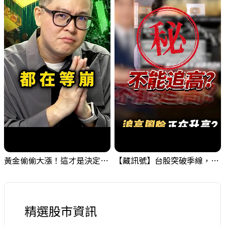
黃金偷偷大漲！這才是決定台股生死的「真風向球」！｜Mr.Jimmy高志銘 #黃金 #美元指數 #聯準會
【藏訊號】台股突破季線，週一我提醒了這個關鍵訊號
精選股市資訊