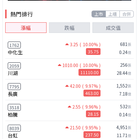
熱門排行
上市
上櫃
合併
漲幅
跌幅
成交值
681
3.25
( 10.00% )
張
1762
中化生
35.75
0.24
億
256
1010.00
( 10.00% )
張
2059
川湖
11110.00
28.44
億
1,552
42.00
( 9.97% )
張
7795
長廣
463.00
7.18
億
532
2.55
( 9.96% )
張
3518
柏騰
28.15
0.14
億
4,951
21.50
( 9.95% )
張
8039
台虹
237.50
11.71
億