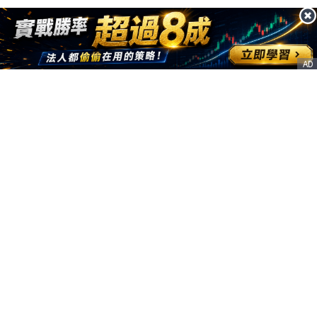
AD
客服信箱
service@nstock.tw
商業合作
點擊前往 >
訂單查詢
客服支援
序號兌換
© 2020. 凱衛資訊股份有限公司(統編:21261212) All Rights Reserved.