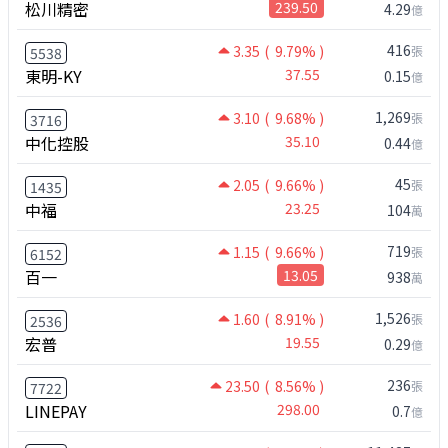
松川精密
239.50
4.29
億
416
3.35
( 9.79% )
張
5538
東明-KY
37.55
0.15
億
1,269
3.10
( 9.68% )
張
3716
中化控股
35.10
0.44
億
45
2.05
( 9.66% )
張
1435
中福
23.25
104
萬
719
1.15
( 9.66% )
張
6152
百一
13.05
938
萬
1,526
1.60
( 8.91% )
張
2536
宏普
19.55
0.29
億
236
23.50
( 8.56% )
張
7722
LINEPAY
298.00
0.7
億