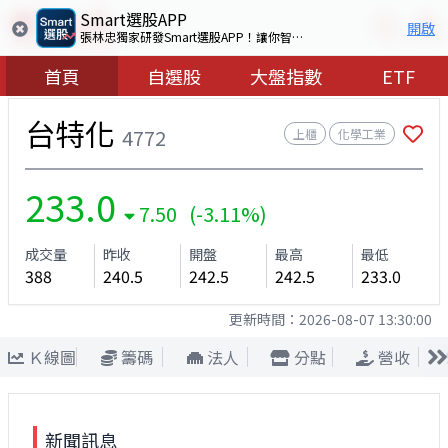
Smart選股APP
開啟
張林忠獨家研發Smart選股APP！讓你智慧看盤選出好股票
首頁
自選股
大盤指數
ETF
台特化
4772
上櫃
化學工業
233.0
7.50 (-3.11%)
成交量
昨收
開盤
最高
最低
388
240.5
242.5
242.5
233.0
更新時間：
2026-08-07 13:30:00
Ｋ線圖
籌碼
法人
分點
營收
新聞訊息