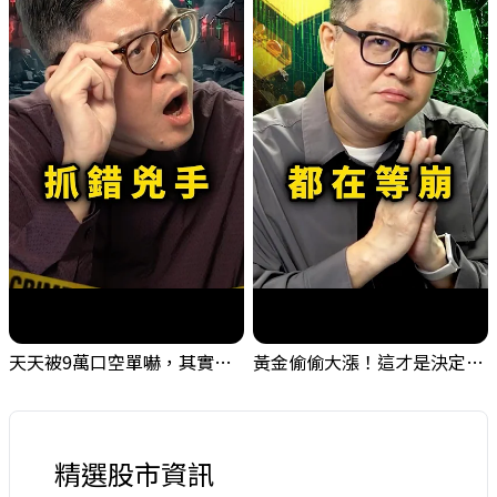
天天被9萬口空單嚇，其實你盯錯地方了｜Mr.Jimmy高志銘 #台股 #外資期貨 #融資
黃金偷偷大漲！這才是決定台股生死的「真風向球」！｜Mr.Jimmy高志銘 #黃金 #美元指數 #聯準會
精選股市資訊