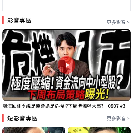
影音專區
更多影音 >
鴻海回測季線是機會還是危機!?下周準備幹大事?｜0807 #3661 #2317 #2317鴻海
短影音專區
更多影音 >