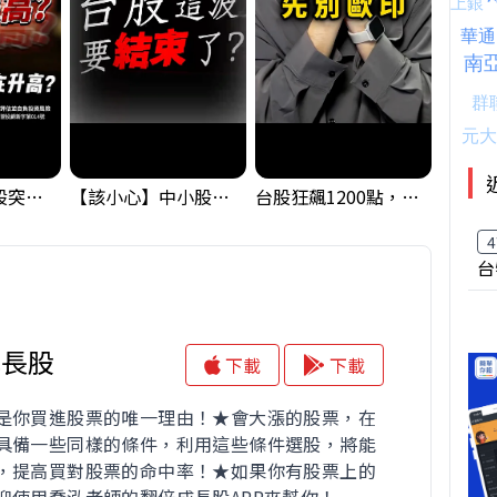
【藏訊號】台股突破季線，週一我提醒了這個關鍵訊號
【該小心】中小股派對結束 ? 關鍵訊號都指向...
台股狂飆1200點，但還有兩關沒過｜Mr.Jimmy高志銘 #台股 #期貨 #加權指數
4
台
成長股
下載
下載
是你買進股票的唯一理由！★會大漲的股票，在
具備一些同樣的條件，利用這些條件選股，將能
，提高買對股票的命中率！★如果你有股票上的