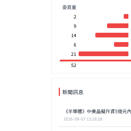
委買量
2
9
14
6
21
52
新聞訊息
《半導體》中美晶擬斥資5億元內
2026-08-07 15:28:28