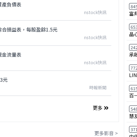
資產負債表
84
nstock快訊
富
65
綜合損益表，每股盈餘1.5元
晶
nstock快訊
24
現金流量表
承
nstock快訊
77
LI
3元
時報新聞
61
百
更多
54
慧
37
更多影音 >
中