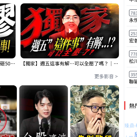
78
永
25
宏
77
松
【出事啦】美國淪小偷！？聯手日本狂砸50億幹荒謬事！美元急殺黃金噴發，外資準備血洗台股！？｜ Mr.永年 李｜ 盤後講股 Mr.永年 李 2026 / 08 / 06
【獨家】週五這事有解⋯可以全壓了嗎？｜錢進大趨勢 Mr.智霖 陳 2026/08/06
35
更多影音 >
聯
熱