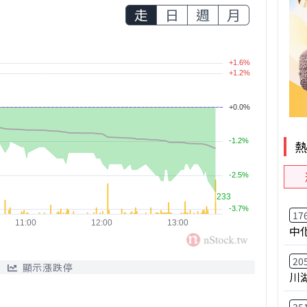
走
日
週
月
17
中
20
顯示漲跌停
川