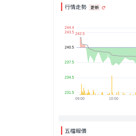
行情走勢
更新
五檔報價