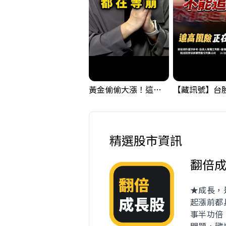
黃金偷偷大漲！這才是決定台股生死的「真風向球」！｜Mr.Jimmy高志銘 #黃金 #美元指數 #聯準會
精選股市資訊
翻倍
★成長，
起漲前都
事半功倍