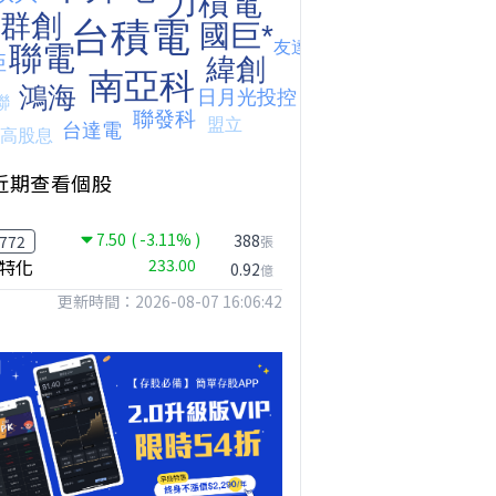
近期查看個股
【我被黑了?】是真的聽不懂嗎...還是... #股票分析 #因果分析
撐台股的不是投信，是買ETF的你自己｜Mr.Jimmy高志銘 #ETF #投信買超 #台股
【危機只解除一半?】台股暴漲後別急追！量縮反彈藏隱憂
7.50
( -3.11% )
388
772
張
特化
233.00
0.92
億
更新時間：2026-08-07 16:06:42