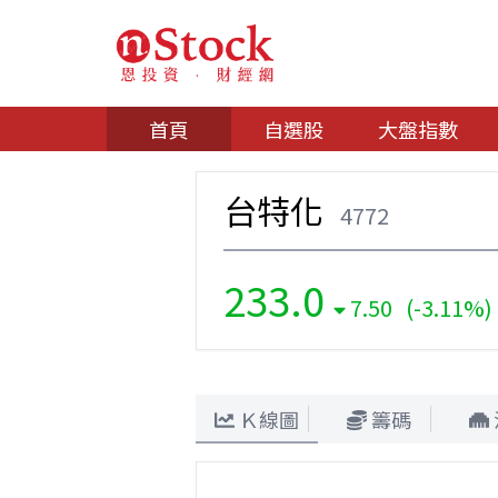
首頁
自選股
大盤指數
台特化
4772
233.0
7.50 (-3.11%)
Ｋ線圖
籌碼