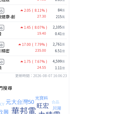
84
2.05
( 8.11% )
張
35
悅健康-創
27.30
215
萬
2,105
1.45
( 8.07% )
張
36
普
19.40
0.41
億
2,761
17.00
( 7.79% )
張
88
川精密
235.00
6.51
億
鴻海七月營收歷史新高!還能追嗎?｜0806 #2317 #2317鴻海 #矽晶圓
4,599
1.75
( 7.67% )
張
50
穎
24.55
1.11
億
更新時間：2026-08-07 16:06:23
門搜尋