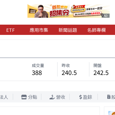
AD
ETF
應用市集
新聞話題
名師專欄
成交量
昨收
開盤
388
240.5
242.5
法人
分點
營收
盈餘