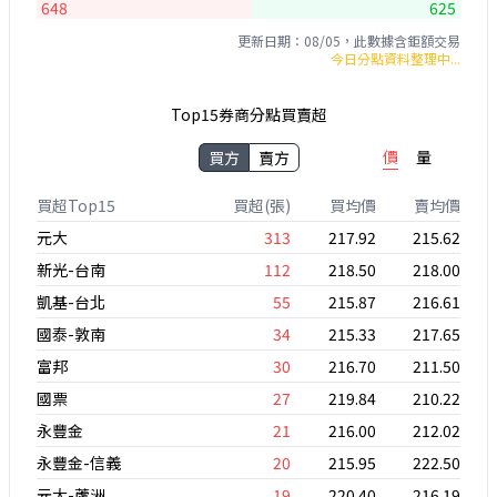
648
625
更新日期：08/05，此數據含鉅額交易
今日分點資料整理中...
Top15券商分點買賣超
價
量
買方
賣方
買超Top15
買超(張)
買均價
賣均價
元大
313
217.92
215.62
新光-台南
112
218.50
218.00
凱基-台北
55
215.87
216.61
國泰-敦南
34
215.33
217.65
富邦
30
216.70
211.50
國票
27
219.84
210.22
永豐金
21
216.00
212.02
永豐金-信義
20
215.95
222.50
元大-蘆洲
19
220.40
216.19