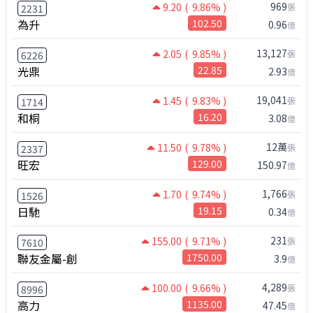
969
9.20
( 9.86% )
張
2231
為升
102.50
0.96
億
13,127
2.05
( 9.85% )
張
6226
光鼎
22.85
2.93
億
19,041
1.45
( 9.83% )
張
1714
和桐
16.20
3.08
億
12萬
11.50
( 9.78% )
張
2337
旺宏
129.00
150.97
億
1,766
1.70
( 9.74% )
張
1526
日馳
19.15
0.34
億
231
155.00
( 9.71% )
張
7610
聯友金屬-創
1750.00
3.9
億
4,289
100.00
( 9.66% )
張
8996
高力
1135.00
47.45
億