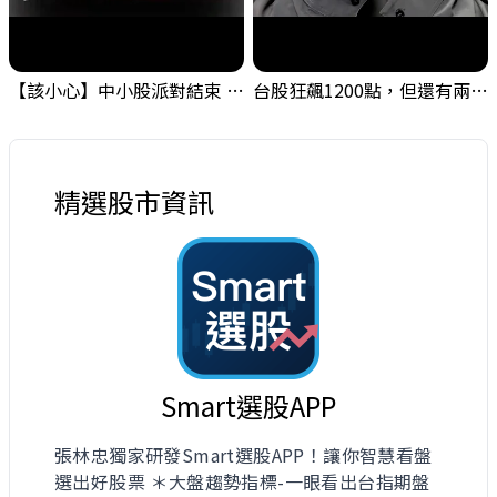
【該小心】中小股派對結束 ? 關鍵訊號都指向...
台股狂飆1200點，但還有兩關沒過｜Mr.Jimmy高志銘 #台股 #期貨 #加權指數
精選股市資訊
Smart選股APP
張林忠獨家研發Smart選股APP！讓你智慧看盤
選出好股票 ＊大盤趨勢指標-一眼看出台指期盤