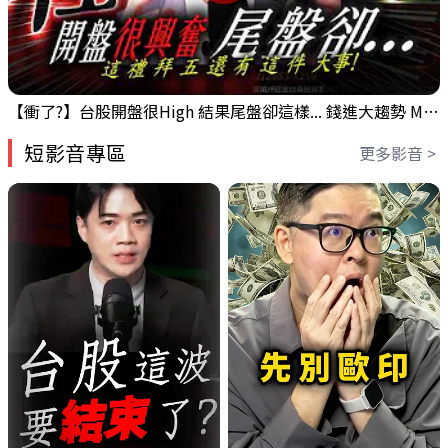
【衝了?】台股開盤很High 結果尾盤卻這樣... 錢進大趨勢 Mr.智霖 陳 2026/08/05
短影音專區
更多影音 >