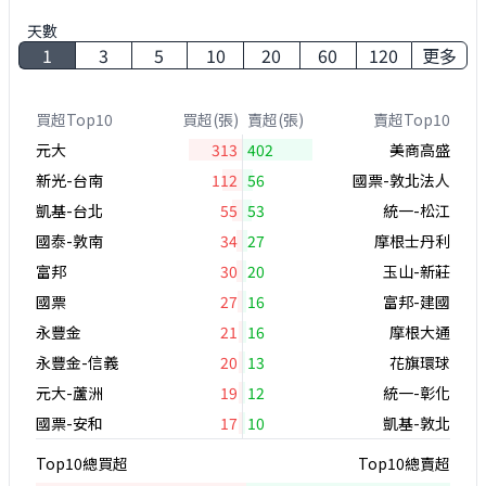
天數
1
3
5
10
20
60
120
更多
買超Top10
買超(張)
賣超(張)
賣超Top10
元大
313
402
美商高盛
新光-台南
112
56
國票-敦北法人
凱基-台北
55
53
統一-松江
國泰-敦南
34
27
摩根士丹利
富邦
30
20
玉山-新莊
國票
27
16
富邦-建國
永豐金
21
16
摩根大通
永豐金-信義
20
13
花旗環球
元大-蘆洲
19
12
統一-彰化
國票-安和
17
10
凱基-敦北
Top10總買超
Top10總賣超