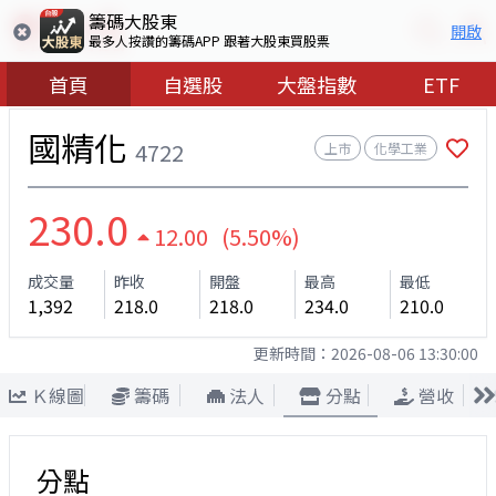
籌碼大股東
開啟
最多人按讚的籌碼APP 跟著大股東買股票
首頁
自選股
大盤指數
ETF
國精化
4722
上市
化學工業
230.0
12.00 (5.50%)
成交量
昨收
開盤
最高
最低
1,392
218.0
218.0
234.0
210.0
更新時間：
2026-08-06 13:30:00
Ｋ線圖
籌碼
法人
分點
營收
分點