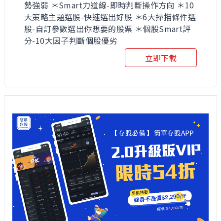
勢強弱 ＊Smart力道線-即時判斷操作方向 ＊10
大策略主題選股-快速選出好股 ＊6大掃描條件選
股-自訂參數選出你想要的股票 ＊個股Smart評
分-10大因子判斷個股優劣
立即下載
慶祝自選股功能上線
現在登入享永久免費
去登入