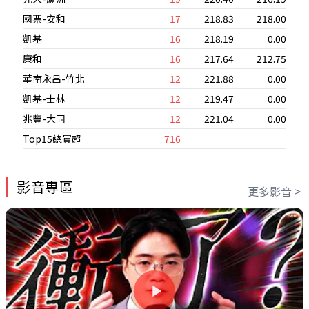
國票-安和
17
218.83
218.00
凱基
16
218.19
0.00
康和
16
217.64
212.75
華南永昌-竹北
12
221.88
0.00
凱基-士林
12
219.47
0.00
兆豐-大同
12
221.04
0.00
Top15總買超
716
影音專區
更多影音 >