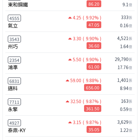
東和鋼鐵
86.20
9.1
億
333
4.25
( 9.92% )
張
4555
氣立
47.05
0.16
億
4,521
3.30
( 9.90% )
張
3543
州巧
36.60
1.64
億
29,790
5.50
( 9.90% )
張
2354
鴻準
61.00
17.76
億
1,401
59.00
( 9.88% )
張
6831
邁科
656.00
8.94
億
163
32.50
( 9.87% )
張
7711
永擎
361.50
0.59
億
3,629
3.15
( 9.87% )
張
4927
泰鼎-KY
35.05
1.22
億