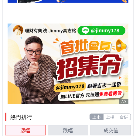
AD
熱門排行
上市
上櫃
合併
漲幅
跌幅
成交值