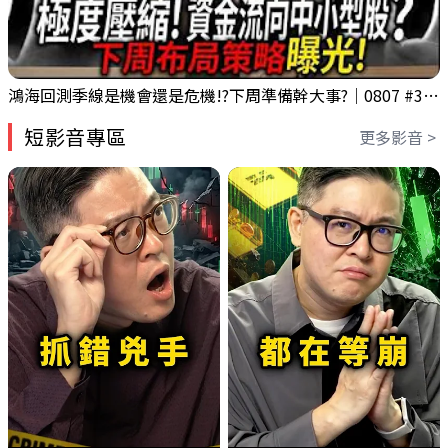
鴻海回測季線是機會還是危機!?下周準備幹大事?｜0807 #3661 #2317 #2317鴻海
短影音專區
更多影音 >