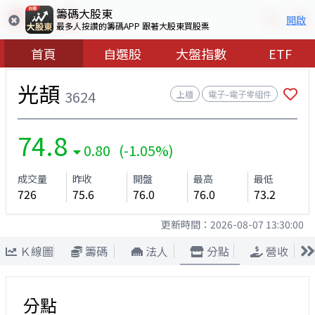
籌碼大股東
開啟
最多人按讚的籌碼APP 跟著大股東買股票
首頁
自選股
大盤指數
ETF
光頡
3624
上櫃
電子–電子零組件
74.8
0.80 (-1.05%)
成交量
昨收
開盤
最高
最低
726
75.6
76.0
76.0
73.2
更新時間：
2026-08-07 13:30:00
Ｋ線圖
籌碼
法人
分點
營收
分點