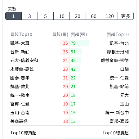
天數
1
3
5
10
20
60
120
更多
買超Top10
買超(張)
賣超(張)
賣超Top10
凱基-大直
36
79
凱基-台北
台新-新莊
35
51
摩根士丹利
元大-信義安和
24
45
群益金鼎-崇德
永豐金-高雄
23
42
口袋
國泰-忠孝
21
22
統一-仁愛
凱基-敦北
20
21
凱基-站前
統一-敦南
20
18
元大
富邦-仁愛
19
17
玉山
玉山-台南
19
15
統一-新台中
美商高盛
18
13
富邦-嘉義
Top10總買超
Top10總賣超