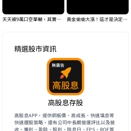
天天被9萬口空單嚇，其實你盯錯地方了｜Mr.Jimmy高志銘 #台股 #外資期貨 #融資
黃金偷偷大漲！這才是決定台股生死的「真風向球」！｜Mr.Jimmy高志銘 #黃金 #美元指數 #聯準會
精選股市資訊
高股息存股
高股息APP，提供銅板價、高成長、快速填息等
快速選股策略，還有公司中長期營運評比以及營
收、獲利、盈餘、股利、除息日、EPS、ROE等