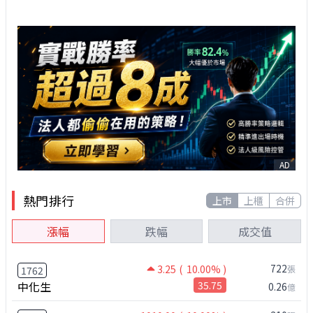
AD
熱門排行
上市
上櫃
合併
漲幅
跌幅
成交值
722
3.25
( 10.00% )
張
1762
中化生
35.75
0.26
億