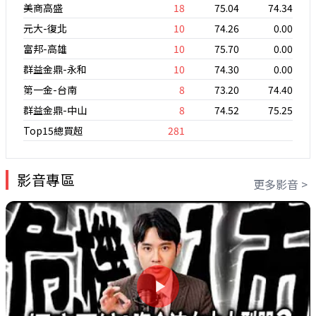
美商高盛
18
75.04
74.34
元大-復北
10
74.26
0.00
富邦-高雄
10
75.70
0.00
群益金鼎-永和
10
74.30
0.00
第一金-台南
8
73.20
74.40
群益金鼎-中山
8
74.52
75.25
Top15總買超
281
影音專區
更多影音 >