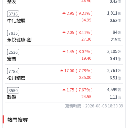
慧友
44.80
0.43
億
1,811
2.95
( 9.21% )
張
3716
中化控股
34.95
0.63
億
84
2.05
( 8.11% )
張
7835
永悅健康-創
27.30
215
萬
2,105
1.45
( 8.07% )
張
2536
宏普
19.40
0.41
億
2,761
17.00
( 7.79% )
張
7788
松川精密
235.00
6.51
億
4,599
1.75
( 7.67% )
張
3550
聯穎
24.55
1.11
億
更新時間：2026-08-08 18:33:39
熱門搜尋