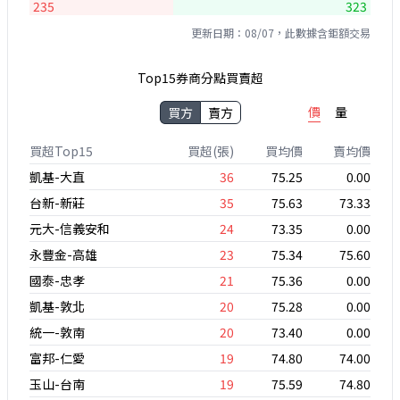
235
323
更新日期：08/07，此數據含鉅額交易
Top15券商分點買賣超
價
量
買方
賣方
買超Top15
買超(張)
買均價
賣均價
凱基-大直
36
75.25
0.00
台新-新莊
35
75.63
73.33
元大-信義安和
24
73.35
0.00
永豐金-高雄
23
75.34
75.60
國泰-忠孝
21
75.36
0.00
凱基-敦北
20
75.28
0.00
統一-敦南
20
73.40
0.00
富邦-仁愛
19
74.80
74.00
玉山-台南
19
75.59
74.80