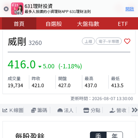
631理財投資
開啟
最多人按讚的小資理財APP 631理財法則
首頁
自選股
大盤指數
ETF
威剛
3260
上櫃
電子–半導體
416.0
5.00 (-1.18%)
成交量
昨收
開盤
最高
最低
19,734
421.0
427.0
437.0
413.5
更新時間：
2026-08-07 13:30:00
Ｋ線圖
籌碼
法人
分點
營收
每股盈餘
季
年