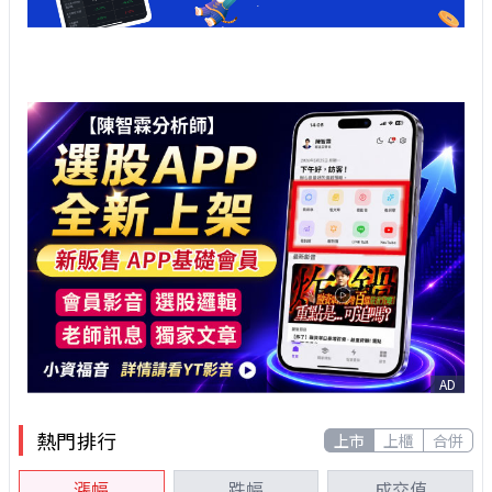
AD
熱門排行
上市
上櫃
合併
漲幅
跌幅
成交值