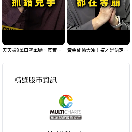
天天被9萬口空單嚇，其實你盯錯地方了｜Mr.Jimmy高志銘 #台股 #外資期貨 #融資
黃金偷偷大漲！這才是決定台股生死的「真風向球」！｜Mr.Jimmy高志銘 #黃金 #美元指數 #聯準會
精選股市資訊