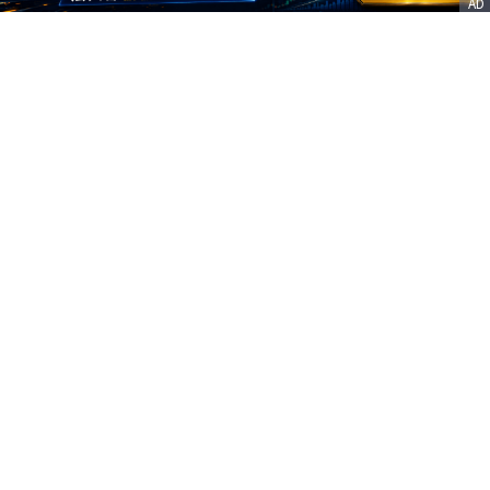
AD
客服信箱
service@nstock.tw
商業合作
點擊前往 >
訂單查詢
客服支援
序號兌換
© 2020. 凱衛資訊股份有限公司(統編:21261212) All Rights Reserved.
nStock is one brand of K WAY Information. Ｖ2.0.3.6