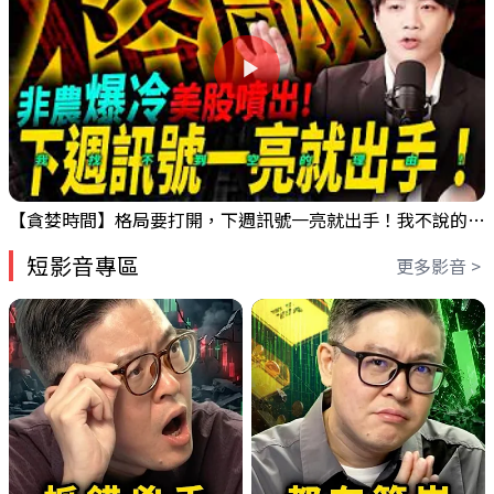
【貪婪時間】格局要打開，下週訊號一亮就出手！我不說的話還真一堆人不知道！｜錢進大趨勢 Mr.智霖 陳 2026/08/08
短影音專區
更多影音 >