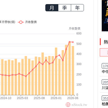
月
季
年
17
中
20
川
35
柏