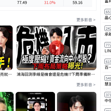
富
77.49
31.0%
59.16
-4.1%
65
晶
更多影音 >
24
承
77
LI
61
百
【貪婪時間】格局要打開，下週訊號一亮就出手！我不說的話還真一堆人不知道！｜錢進大趨勢 Mr.智霖 陳 2026/08/08
鴻海回測季線是機會還是危機!?下周準備幹大事?｜0807 #3661 #2317 #2317鴻海
54
慧
更多影音 >
37
中