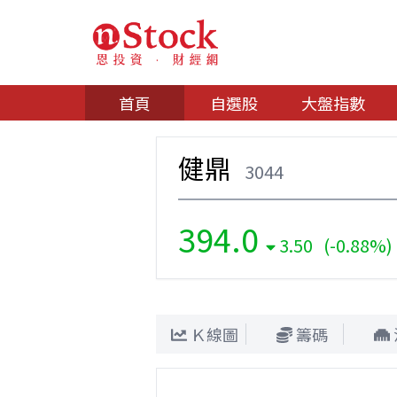
首頁
自選股
大盤指數
健鼎
3044
394.0
3.50 (-0.88%)
Ｋ線圖
籌碼