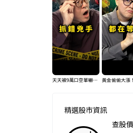
天天被9萬口空單嚇，其實你盯錯地方了｜Mr.Jimmy高志銘 #台股 #外資期貨 #融資
精選股市資訊
查股