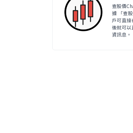
查股價Ch
據 「查
戶可直接在
後就可以
資訊息。