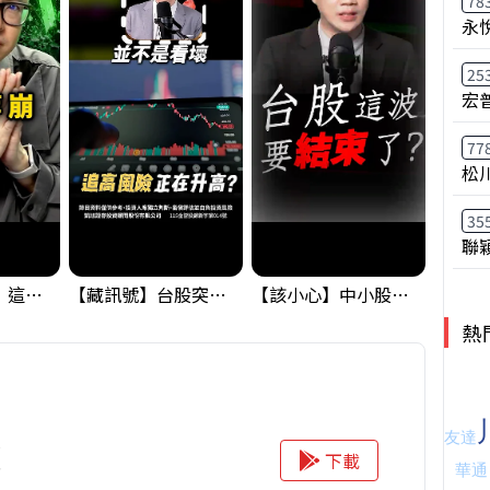
78
永
25
宏
77
松
35
聯
黃金偷偷大漲！這才是決定台股生死的「真風向球」！｜Mr.Jimmy高志銘 #黃金 #美元指數 #聯準會
【藏訊號】台股突破季線，週一我提醒了這個關鍵訊號
【該小心】中小股派對結束 ? 關鍵訊號都指向...
熱
價
下載