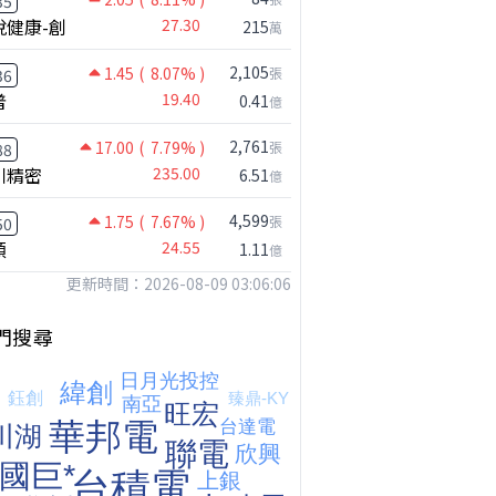
35
悅健康-創
27.30
215
萬
2,105
1.45
( 8.07% )
張
36
普
19.40
0.41
億
2,761
17.00
( 7.79% )
張
88
川精密
235.00
6.51
億
4,599
1.75
( 7.67% )
張
50
穎
24.55
1.11
億
更新時間：2026-08-09 03:06:06
台股狂飆1200點，但還有兩關沒過｜Mr.Jimmy高志銘 #台股 #期貨 #加權指數
【我被黑了?】是真的聽不懂嗎...還是... #股票分析 #因果分析
撐台股的不是投信，是買ETF的你自己｜Mr.Jimmy高志銘 #ETF #投信買超 #台股
門搜尋