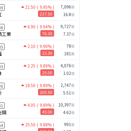
7,096
21.50
( 9.95% )
張
39
2025
虹
237.50
16.8
億
年累(億)
累積年增
營收(億)
年增
9,727
6.90
( 9.94% )
733.99
11.5%
56.58
19.6%
張
66
碩工業
76.30
7.37
億
670.46
11.5%
57.83
11.7%
78
606.66
11.6%
56.04
11.1%
2.10
( 9.90% )
張
35
福
23.30
181
萬
544.21
11.6%
58.60
5.4%
474.84
10.7%
59.40
7.8%
4,076
2.25
( 9.89% )
張
03
橡
25.00
1.02
億
413.05
11.8%
58.75
13.6%
350.31
12.7%
52.53
20.4%
2,747
18.50
( 9.89% )
張
26
新
205.50
5.51
億
293.95
13.8%
50.98
9.9%
234.90
13.3%
54.48
22.7%
10,397
4.05
( 9.89% )
張
31
光鋼
45.00
4.62
億
171.28
12.1%
50.99
3.6%
112.45
10.4%
40.19
-13.5
991
25.50
( 9.88% )
張
54