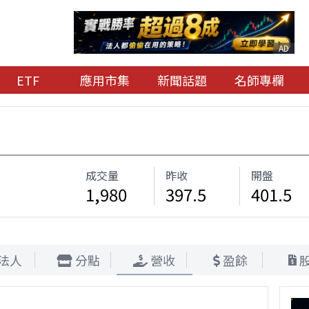
AD
ETF
應用市集
新聞話題
名師專欄
成交量
昨收
開盤
1,980
397.5
401.5
法人
分點
營收
盈餘