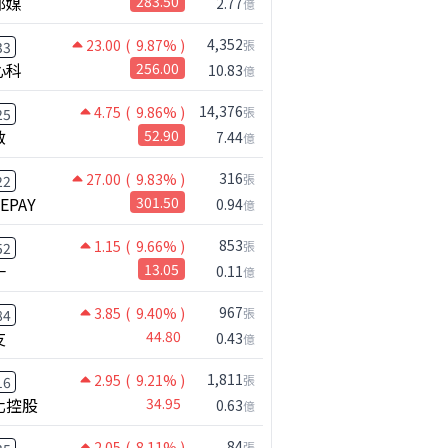
邦媒
283.50
2.77
億
59.16
-4.1%
61.67
32.3%
4,352
23.00
( 9.87% )
張
33
心科
256.00
10.83
億
14,376
4.75
( 9.86% )
張
25
啟
52.90
7.44
億
316
27.00
( 9.83% )
張
22
NEPAY
301.50
0.94
億
853
1.15
( 9.66% )
張
52
一
13.05
0.11
億
【注意!!!】外資暗中狂掃ETF想幹嘛? 非農影響能多大?!｜ Mr.永年 李 / Mr.JIMMY 高志銘 / 理財有夠跩
967
3.85
( 9.40% )
張
84
友
44.80
0.43
億
1,811
2.95
( 9.21% )
張
16
化控股
34.95
0.63
億
84
2.05
( 8.11% )
張