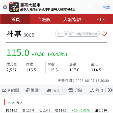
籌碼大股東
開啟
最多人按讚的籌碼APP 跟著大股東買股票
首頁
自選股
大盤指數
ETF
神基
3005
上市
電子–電腦及週邊設備
115.0
0.50 (-0.43%)
成交量
昨收
開盤
最高
最低
2,537
115.5
115.5
117.0
114.5
更新時間：
2026-08-07 13:30:00
Ｋ線圖
籌碼
法人
分點
營收
三大法人
開 115.5
高 117.0
低 114.5
收 115.0
0.5
(-0.43%)
量 2,580