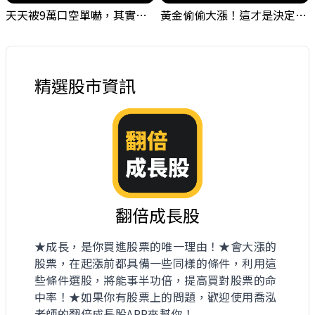
天天被9萬口空單嚇，其實你盯錯地方了｜Mr.Jimmy高志銘 #台股 #外資期貨 #融資
黃金偷偷大漲！這才是決定台股生死的「真風向球」！｜Mr.Jimmy高志銘 #黃金 #美元指數 #聯準會
精選股市資訊
翻倍成長股
★成長，是你買進股票的唯一理由！★會大漲的
股票，在起漲前都具備一些同樣的條件，利用這
些條件選股，將能事半功倍，提高買對股票的命
中率！★如果你有股票上的問題，歡迎使用喬泓
老師的翻倍成長股APP來幫你！