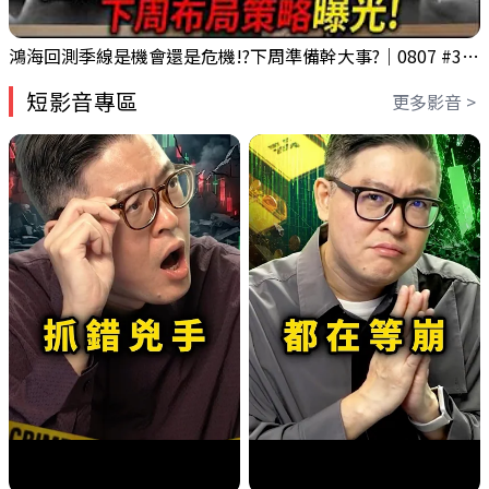
鴻海回測季線是機會還是危機!?下周準備幹大事?｜0807 #3661 #2317 #2317鴻海
短影音專區
更多影音 >