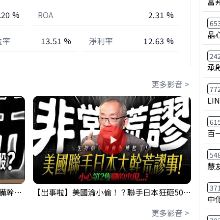
富
.20 %
ROA
2.31 %
65
晶
益率
13.51 %
淨利率
12.63 %
24
承
更多影音 >
77
LI
61
百
54
慧
37
鴻海回測季線是機會還是危機!?下周準備幹大事?｜0807 #3661 #2317 #2317鴻海
【出事啦】美國淪小偷！？聯手日本狂砸50億幹荒謬事！美元急殺黃金噴發，外資準備血洗台股！？｜ Mr.永年 李｜ 盤後講股 Mr.永年 李 2026 / 08 / 06
中
更多影音 >