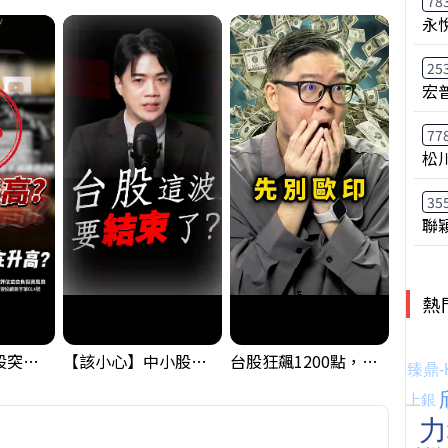
78
永
25
宏
77
松
35
聯
熱
【藏訊號】台股突破季線，週一我提醒了這個關鍵訊號
【該小心】中小股派對結束 ? 關鍵訊號都指向...
台股狂飆1200點，但還有兩關沒過｜Mr.Jimmy高志銘 #台股 #期貨 #加權指數