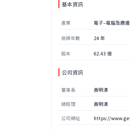
基本資訊
產業
電子–電腦及週
掛牌年數
24 年
股本
62.43 億
公司資訊
董事長
黃明漢
總經理
黃明漢
公司網址
https://www.ge