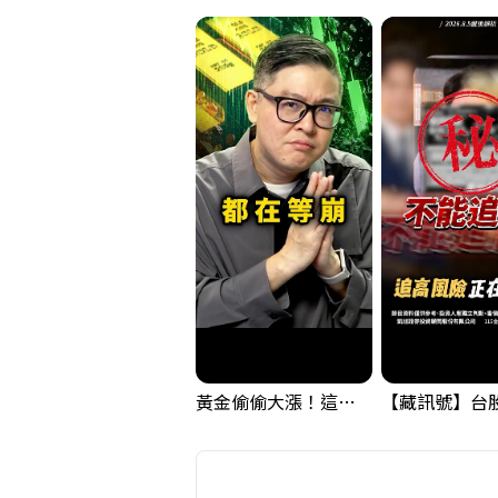
黃金偷偷大漲！這才是決定台股生死的「真風向球」！｜Mr.Jimmy高志銘 #黃金 #美元指數 #聯準會