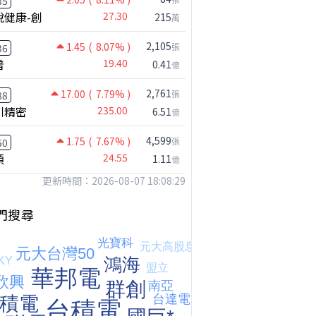
35
悅健康-創
27.30
215
萬
2,105
1.45
( 8.07% )
張
36
普
19.40
0.41
億
2,761
17.00
( 7.79% )
張
88
川精密
235.00
6.51
億
4,599
1.75
( 7.67% )
張
50
穎
24.55
1.11
億
更新時間：2026-08-07 18:08:29
門搜尋
【我被黑了?】是真的聽不懂嗎...還是... #股票分析 #因果分析
撐台股的不是投信，是買ETF的你自己｜Mr.Jimmy高志銘 #ETF #投信買超 #台股
【危機只解除一半?】台股暴漲後別急追！量縮反彈藏隱憂