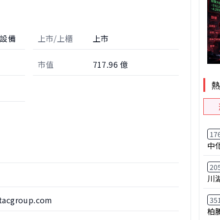
邊設備
上市/上櫃
上市
市值
717.96 億
17
中
20
川
tacgroup.com
35
柏