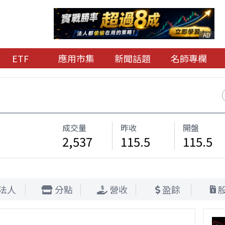
AD
ETF
應用市集
新聞話題
名師專欄
成交量
昨收
開盤
2,537
115.5
115.5
法人
分點
營收
盈餘