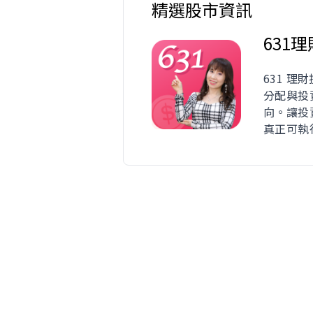
精選股市資訊
631
631 理
分配與投
向。讓投
真正可執