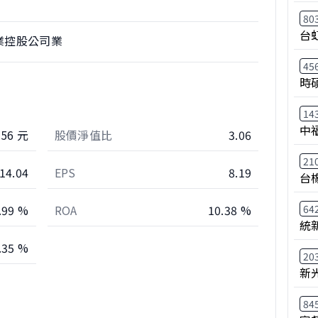
80
台
業控股公司業
45
時
14
中
.56 元
股價淨值比
3.06
21
14.04
EPS
8.19
台
64
.99 %
ROA
10.38 %
統
.35 %
20
新
84