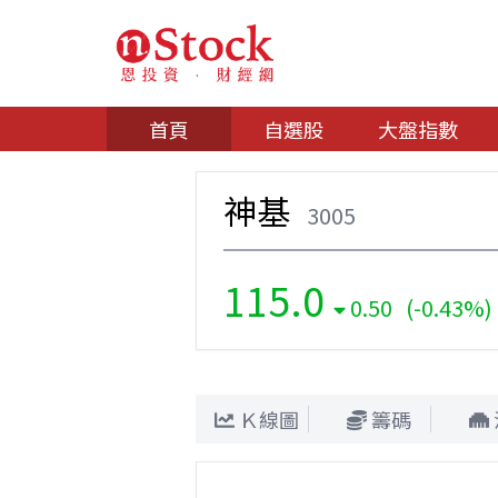
首頁
自選股
大盤指數
神基
3005
115.0
0.50 (-0.43%)
Ｋ線圖
籌碼