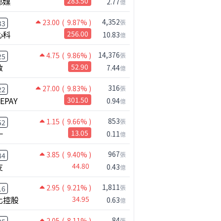
邦媒
283.50
2.77
億
4,352
23.00
( 9.87% )
張
33
心科
256.00
10.83
億
14,376
4.75
( 9.86% )
張
25
啟
52.90
7.44
億
316
27.00
( 9.83% )
張
22
NEPAY
301.50
0.94
億
853
1.15
( 9.66% )
張
52
一
13.05
0.11
億
967
3.85
( 9.40% )
張
84
友
44.80
0.43
億
1,811
2.95
( 9.21% )
張
16
【獨家】週五這事有解⋯可以全壓了嗎？｜錢進大趨勢 Mr.智霖 陳 2026/08/06
化控股
34.95
0.63
億
84
2.05
( 8.11% )
張