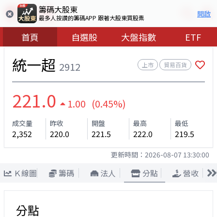
籌碼大股東
開啟
最多人按讚的籌碼APP 跟著大股東買股票
首頁
自選股
大盤指數
ETF
統一超
2912
上市
貿易百貨
221.0
1.00 (0.45%)
成交量
昨收
開盤
最高
最低
2,352
220.0
221.5
222.0
219.5
更新時間：
2026-08-07 13:30:00
Ｋ線圖
籌碼
法人
分點
營收
分點