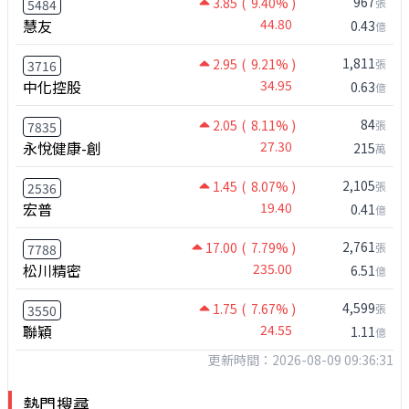
967
3.85
( 9.40% )
張
5484
慧友
44.80
0.43
億
1,811
2.95
( 9.21% )
張
3716
中化控股
34.95
0.63
億
84
2.05
( 8.11% )
張
7835
永悅健康-創
27.30
215
萬
2,105
1.45
( 8.07% )
張
2536
宏普
19.40
0.41
億
2,761
17.00
( 7.79% )
張
7788
松川精密
235.00
6.51
億
4,599
1.75
( 7.67% )
張
3550
聯穎
24.55
1.11
億
更新時間：2026-08-09 09:36:31
熱門搜尋