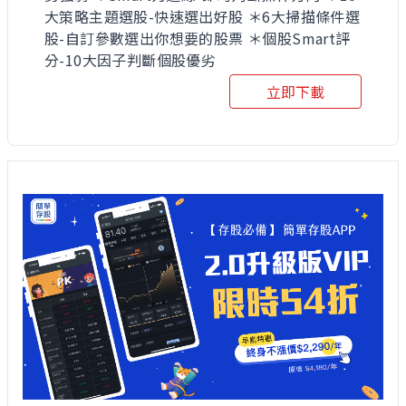
大策略主題選股-快速選出好股 ＊6大掃描條件選
股-自訂參數選出你想要的股票 ＊個股Smart評
分-10大因子判斷個股優劣
立即下載