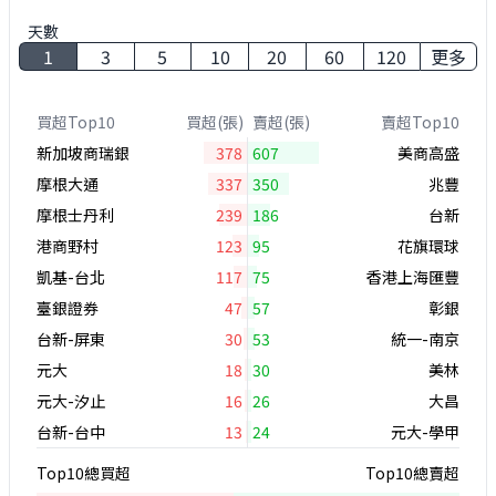
天數
1
3
5
10
20
60
120
更多
買超Top10
買超(張)
賣超(張)
賣超Top10
新加坡商瑞銀
378
607
美商高盛
摩根大通
337
350
兆豐
摩根士丹利
239
186
台新
港商野村
123
95
花旗環球
凱基-台北
117
75
香港上海匯豐
臺銀證券
47
57
彰銀
台新-屏東
30
53
統一-南京
元大
18
30
美林
元大-汐止
16
26
大昌
台新-台中
13
24
元大-學甲
Top10總買超
Top10總賣超