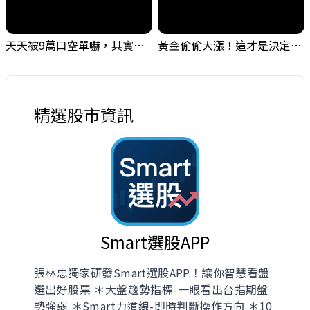
天天被9萬口空單嚇，其實你盯錯地方了｜Mr.Jimmy高志銘 #台股 #外資期貨 #融資
黃金偷偷大漲！這才是決定台股生死的「真風向球」！｜Mr.Jimmy高志銘 #黃金 #美元指數 #聯準會
精選股市資訊
Smart選股APP
張林忠獨家研發Smart選股APP！讓你智慧看盤
選出好股票 ＊大盤趨勢指標-一眼看出台指期盤
勢強弱 ＊Smart力道線-即時判斷操作方向 ＊10