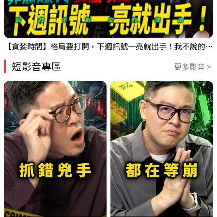
【貪婪時間】格局要打開，下週訊號一亮就出手！我不說的話還真一堆人不知道！｜錢進大趨勢 Mr.智霖 陳 2026/08/08
短影音專區
更多影音 >