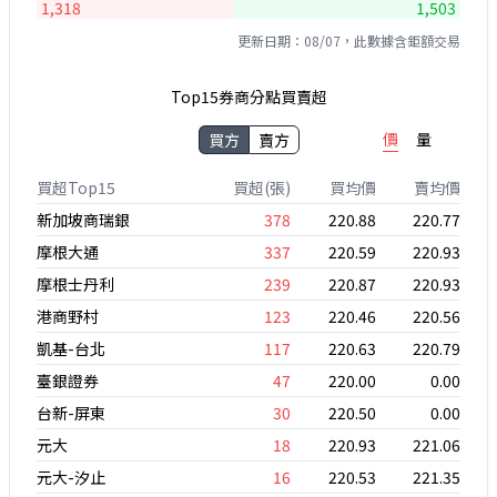
1,318
1,503
更新日期：08/07，此數據含鉅額交易
Top15券商分點買賣超
價
量
買方
賣方
買超Top15
買超(張)
買均價
賣均價
新加坡商瑞銀
378
220.88
220.77
摩根大通
337
220.59
220.93
摩根士丹利
239
220.87
220.93
港商野村
123
220.46
220.56
凱基-台北
117
220.63
220.79
臺銀證券
47
220.00
0.00
台新-屏東
30
220.50
0.00
元大
18
220.93
221.06
元大-汐止
16
220.53
221.35