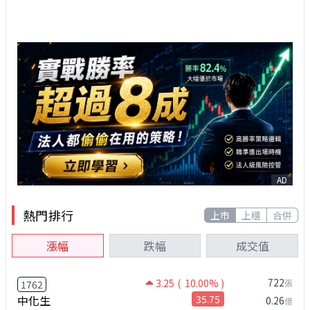
AD
熱門排行
上市
上櫃
合併
漲幅
跌幅
成交值
722
3.25
( 10.00% )
張
1762
中化生
35.75
0.26
億