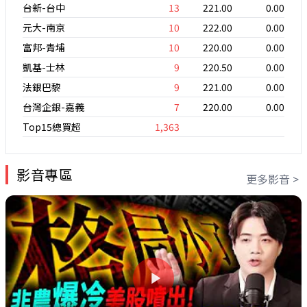
台新-台中
13
221.00
0.00
元大-南京
10
222.00
0.00
富邦-青埔
10
220.00
0.00
凱基-士林
9
220.50
0.00
法銀巴黎
9
221.00
0.00
台灣企銀-嘉義
7
220.00
0.00
Top15總買超
1,363
影音專區
更多影音 >