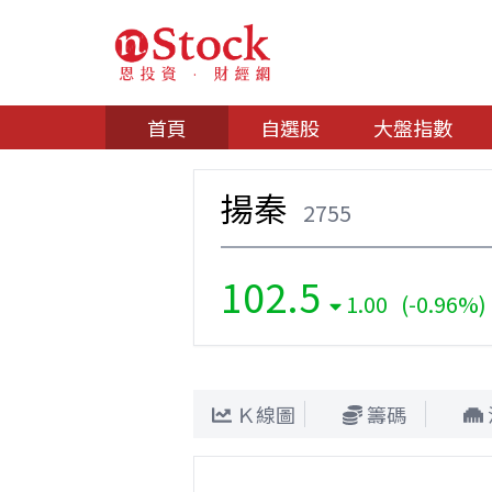
首頁
自選股
大盤指數
揚秦
2755
102.5
1.00 (-0.96%)
Ｋ線圖
籌碼