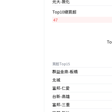
元大-敦化
Top10總買超
47
T
買超Top15
群益金鼎-板橋
北城
富邦-仁愛
台新-高雄
富邦-三重