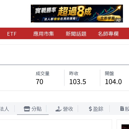
AD
ETF
應用市集
新聞話題
名師專欄
成交量
昨收
開盤
70
103.5
104.0
法人
分點
營收
盈餘