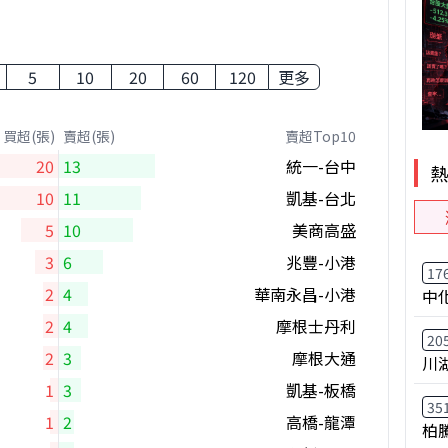
5
10
20
60
120
更多
買超(張)
賣超(張)
賣超Top10
20
13
統一-台中
10
11
凱基-台北
5
10
美商高盛
3
6
兆豐-小港
17
2
4
華南永昌-小港
中
2
4
摩根士丹利
20
2
3
摩根大通
川
1
3
凱基-板橋
35
1
2
高橋-龍潭
柏