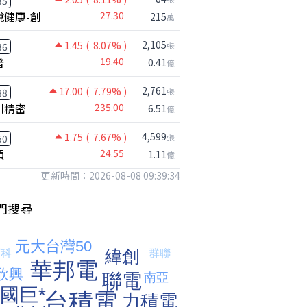
35
悅健康-創
27.30
215
萬
2,105
1.45
( 8.07% )
張
36
普
19.40
0.41
億
2,761
17.00
( 7.79% )
張
88
川精密
235.00
6.51
億
4,599
1.75
( 7.67% )
張
50
【嚇死人】我買了一檔股票後馬上跌停 ! 超神反轉，結局令人傻眼 !｜ Mr.永年 李｜ 盤後講股 Mr.永年 李 2026 / 08 / 07
穎
24.55
1.11
億
更新時間：2026-08-08 09:39:34
門搜尋