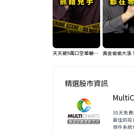
天天被9萬口空單嚇，其實你盯錯地方了｜Mr.Jimmy高志銘 #台股 #外資期貨 #融資
精選股市資訊
MultiC
30天免費
最佳的投
條件系統