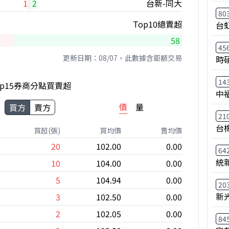
1
2
台新-同大
80
Top10總賣超
台
58
45
更新日期：08/07，此數據含鉅額交易
時
14
op15券商分點買賣超
中
價
量
買方
賣方
21
台
買超(張)
買均價
賣均價
20
102.00
0.00
64
統
10
104.00
0.00
5
104.94
0.00
20
新
3
102.50
0.00
2
102.05
0.00
84