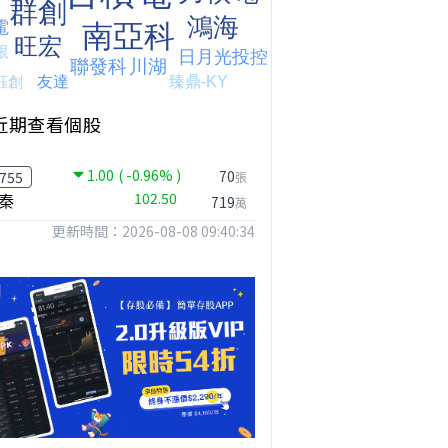
近期查看個股
1.00
( -0.96% )
台股狂飆1200點，但還有兩關沒過｜Mr.Jimmy高志銘 #台股 #期貨 #加權指數
【我被黑了?】是真的聽不懂嗎...還是... #股票分析 #因果分析
撐台股的不是投信，是買ETF的你自己｜Mr.Jimmy高志銘 #ETF #投信買超 #台股
70
755
張
秦
102.50
719
萬
更新時間：2026-08-08 09:40:34