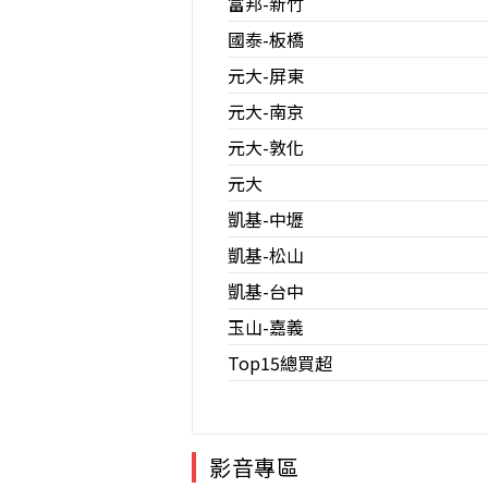
富邦-新竹
國泰-板橋
元大-屏東
元大-南京
元大-敦化
元大
凱基-中壢
凱基-松山
凱基-台中
玉山-嘉義
Top15總買超
影音專區