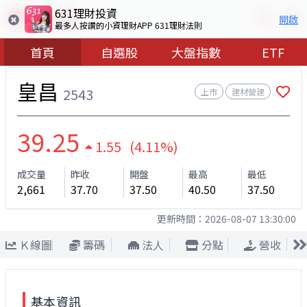
631理財投資
開啟
最多人按讚的小資理財APP 631理財法則
首頁
自選股
大盤指數
ETF
皇昌
2543
上市
建材營建
39.25
1.55 (4.11%)
成交量
昨收
開盤
最高
最低
2,661
37.70
37.50
40.50
37.50
更新時間：
2026-08-07 13:30:00
Ｋ線圖
籌碼
法人
分點
營收
基本資訊