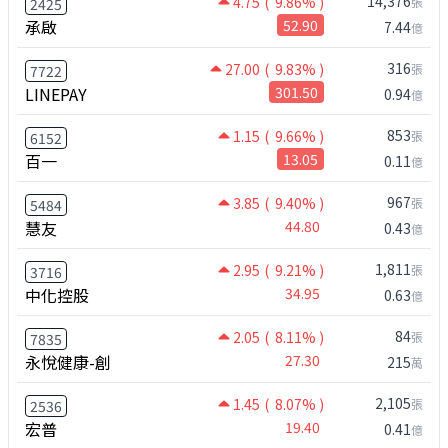
14,376
4.75
( 9.86% )
張
2425
承啟
52.90
7.44
億
316
27.00
( 9.83% )
張
7722
LINEPAY
301.50
0.94
億
853
1.15
( 9.66% )
張
6152
百一
13.05
0.11
億
967
3.85
( 9.40% )
張
5484
慧友
44.80
0.43
億
1,811
2.95
( 9.21% )
張
3716
中化控股
34.95
0.63
億
84
2.05
( 8.11% )
張
7835
永悅健康-創
27.30
215
萬
2,105
1.45
( 8.07% )
張
2536
宏普
19.40
0.41
億