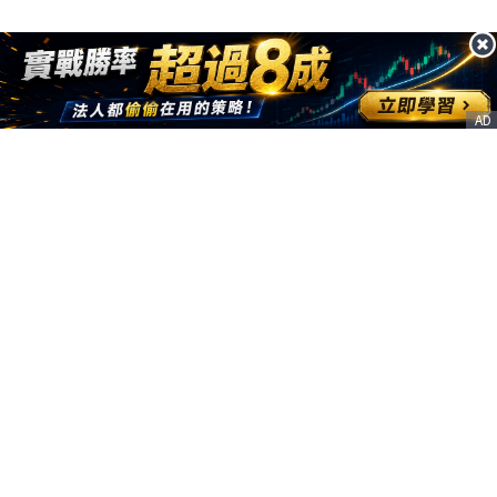
AD
客服信箱
service@nstock.tw
商業合作
點擊前往 >
訂單查詢
客服支援
序號兌換
© 2020. 凱衛資訊股份有限公司(統編:21261212) All Rights Reserved.