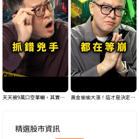
天天被9萬口空單嚇，其實你盯錯地方了｜Mr.Jimmy高志銘 #台股 #外資期貨 #融資
黃金偷偷大漲！這才是決定台股生死的「真風向球」！｜Mr.Jimmy高志銘 #黃金 #美元指數 #聯準會
精選股市資訊