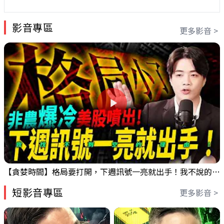
影音專區
更多影音 >
【貪婪時間】格局要打開，下週訊號一亮就出手！我不說的話還真一堆人不知道！｜錢進大趨勢 Mr.智霖 陳 2026/08/08
短影音專區
更多影音 >