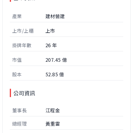
產業
建材營建
上市/上櫃
上市
掛牌年數
26 年
市值
207.45 億
股本
52.85 億
公司資訊
董事長
江程金
總經理
黃重雷