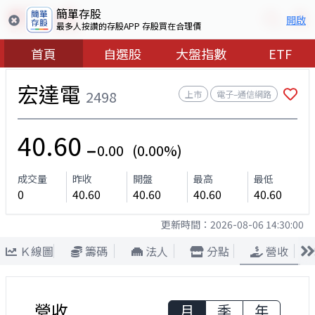
簡單存股
開啟
最多人按讚的存股APP 存股買在合理價
首頁
自選股
大盤指數
ETF
宏達電
2498
上市
電子–通信網路
40.60
0.00 (0.00%)
成交量
昨收
開盤
最高
最低
0
40.60
40.60
40.60
40.60
更新時間：
2026-08-06 14:30:00
Ｋ線圖
籌碼
法人
分點
營收
營收
月
季
年