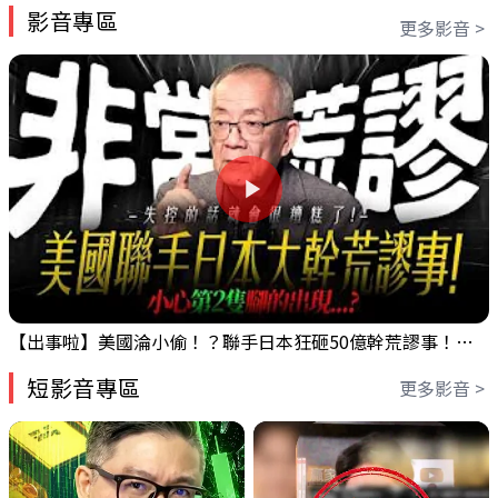
影音專區
更多影音 >
【出事啦】美國淪小偷！？聯手日本狂砸50億幹荒謬事！美元急殺黃金噴發，外資準備血洗台股！？｜ Mr.永年 李｜ 盤後講股 Mr.永年 李 2026 / 08 / 06
短影音專區
更多影音 >