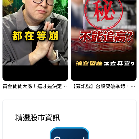
黃金偷偷大漲！這才是決定台股生死的「真風向球」！｜Mr.Jimmy高志銘 #黃金 #美元指數 #聯準會
【藏訊號】台股突破季線，週一我提醒了這個關鍵訊號
精選股市資訊