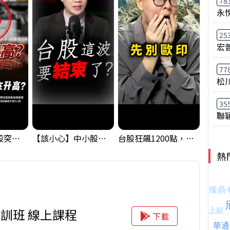
78
永
25
宏
77
松
35
聯
【藏訊號】台股突破季線，週一我提醒了這個關鍵訊號
【該小心】中小股派對結束 ? 關鍵訊號都指向...
台股狂飆1200點，但還有兩關沒過｜Mr.Jimmy高志銘 #台股 #期貨 #加權指數
熱
訓班 線上課程
下載