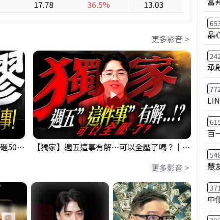
富
17.78
36.5%
13.03
6.7%
65
晶
更多影音 >
24
承
77
LI
61
百
【出事啦】美國淪小偷！？聯手日本狂砸50億幹荒謬事！美元急殺黃金噴發，外資準備血洗台股！？｜ Mr.永年 李｜ 盤後講股 Mr.永年 李 2026 / 08 / 06
【獨家】週五這事有解⋯可以全壓了嗎？｜錢進大趨勢 Mr.智霖 陳 2026/08/06
54
慧
更多影音 >
37
中