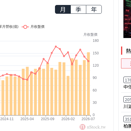
月
季
年
17
中
20
川
35
柏