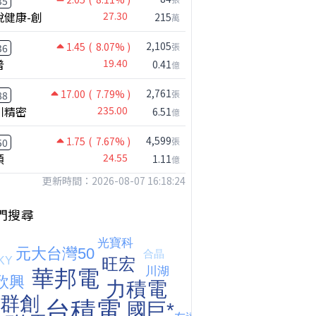
35
悅健康-創
27.30
215
萬
2,105
1.45
( 8.07% )
張
36
普
19.40
0.41
億
2,761
17.00
( 7.79% )
張
88
川精密
235.00
6.51
億
4,599
1.75
( 7.67% )
張
50
穎
24.55
1.11
億
更新時間：2026-08-07 16:18:24
【我被黑了?】是真的聽不懂嗎...還是... #股票分析 #因果分析
撐台股的不是投信，是買ETF的你自己｜Mr.Jimmy高志銘 #ETF #投信買超 #台股
【危機只解除一半?】台股暴漲後別急追！量縮反彈藏隱憂
門搜尋