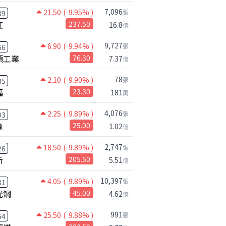
7,096
21.50
( 9.95% )
張
39
2025
虹
237.50
16.8
億
年累(億)
累積年增
營收(億)
年增
9,727
6.90
( 9.94% )
張
186.78
27.7%
13.77
39.0%
66
碩工業
76.30
7.37
億
168.87
27.5%
13.04
9.1%
78
2.10
( 9.90% )
153.53
28.6%
11.76
8.9%
張
35
福
23.30
181
萬
137.60
27.8%
12.74
20.3%
4,076
120.02
26.4%
13.60
24.0%
2.25
( 9.89% )
張
03
橡
25.00
1.02
億
104.35
28.3%
13.96
22.8%
88.25
31.0%
11.87
14.3%
2,747
18.50
( 9.89% )
張
26
新
205.50
5.51
億
72.62
30.9%
12.69
11.5%
57.90
35.2%
12.21
10.7%
10,397
4.05
( 9.89% )
張
31
光鋼
45.00
4.62
億
41.62
36.0%
11.13
-8.2%
25.96
33.3%
7.27
-29.3
991
25.50
( 9.88% )
張
54