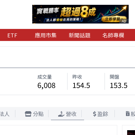
AD
ETF
應用市集
新聞話題
名師專欄
成交量
昨收
開盤
6,008
154.5
153.5
法人
分點
營收
盈餘