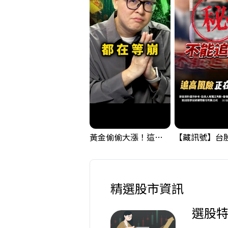
黃金偷偷大漲！這才是決定台股生死的「真風向球」！｜Mr.Jimmy高志銘 #黃金 #美元指數 #聯準會
精選股市資訊
選股特