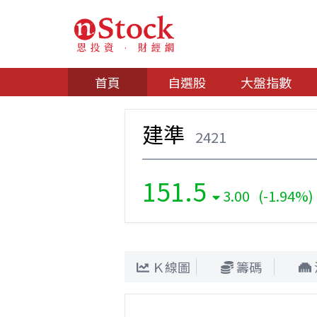
首頁
自選股
大盤指數
建準
2421
151.5
3.00 (-1.94%)
Ｋ線圖
籌碼