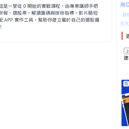
班是一堂從 0 開始的實戰課程，由專業講師手把
財報、選股票、解讀籌碼與技術指標。影片簡短
配 APP 實作工具，幫助你建立屬於自己的選股邏
！
2
建