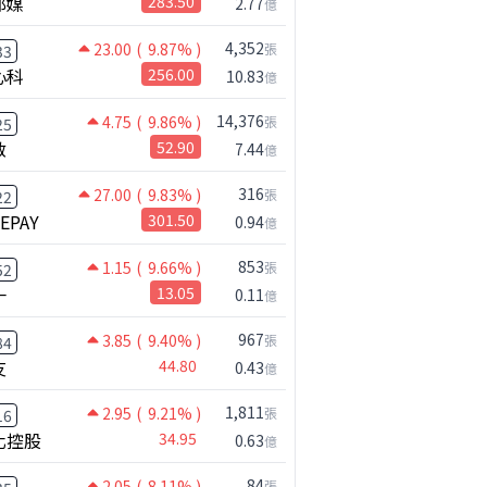
邦媒
283.50
2.77
億
13.03
6.7%
12.21
46.1%
4,352
23.00
( 9.87% )
張
33
心科
256.00
10.83
億
14,376
4.75
( 9.86% )
張
25
啟
52.90
7.44
億
316
27.00
( 9.83% )
張
22
NEPAY
301.50
0.94
億
853
1.15
( 9.66% )
張
52
一
13.05
0.11
億
鴻海七月營收歷史新高!還能追嗎?｜0806 #2317 #2317鴻海 #矽晶圓
967
3.85
( 9.40% )
張
84
友
44.80
0.43
億
1,811
2.95
( 9.21% )
張
16
化控股
34.95
0.63
億
84
2.05
( 8.11% )
張