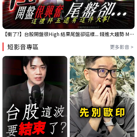
【衝了?】台股開盤很High 結果尾盤卻這樣... 錢進大趨勢 Mr.智霖 陳 2026/08/05
短影音專區
更多影音 >