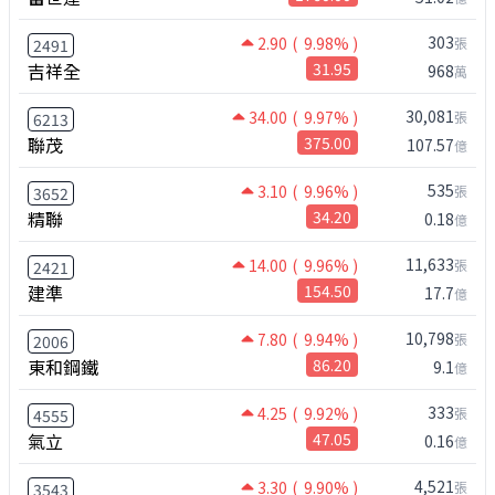
303
2.90
( 9.98% )
張
2491
吉祥全
31.95
968
萬
30,081
34.00
( 9.97% )
張
6213
聯茂
375.00
107.57
億
535
3.10
( 9.96% )
張
3652
精聯
34.20
0.18
億
11,633
14.00
( 9.96% )
張
2421
建準
154.50
17.7
億
10,798
7.80
( 9.94% )
張
2006
東和鋼鐵
86.20
9.1
億
333
4.25
( 9.92% )
張
4555
氣立
47.05
0.16
億
4,521
3.30
( 9.90% )
張
3543