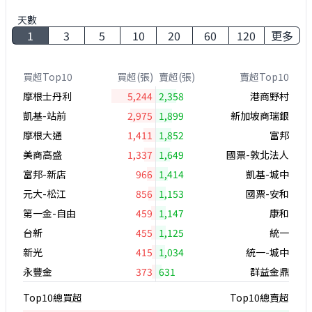
天數
1
3
5
10
20
60
120
更多
買超Top10
買超(張)
賣超(張)
賣超Top10
摩根士丹利
5,244
2,358
港商野村
凱基-站前
2,975
1,899
新加坡商瑞銀
摩根大通
1,411
1,852
富邦
美商高盛
1,337
1,649
國票-敦北法人
富邦-新店
966
1,414
凱基-城中
元大-松江
856
1,153
國票-安和
第一金-自由
459
1,147
康和
台新
455
1,125
統一
新光
415
1,034
統一-城中
永豐金
373
631
群益金鼎
Top10總買超
Top10總賣超