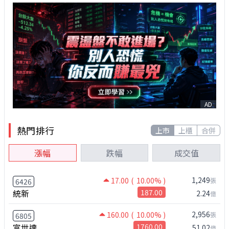
AD
熱門排行
上市
上櫃
合併
漲幅
跌幅
成交值
1,249
17.00
( 10.00% )
張
6426
統新
187.00
2.24
億
2,956
160.00
( 10.00% )
張
6805
富世達
1760.00
51.02
億