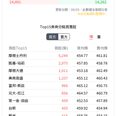
14,491
14,262
更新日期：08/05，此數據含鉅額交易
今日分點資料整理中...
Top15券商分點買賣超
價
量
買方
賣方
買超Top15
買超(張)
買均價
賣均價
摩根士丹利
5,244
454.77
461.81
凱基-站前
2,975
457.85
458.78
摩根大通
1,411
453.18
462.49
美商高盛
1,337
455.12
460.43
富邦-新店
966
465.12
456.75
元大-松江
856
464.57
460.79
第一金-自由
459
452.53
457.89
台新
455
459.92
454.94
新光
415
458.76
454.15