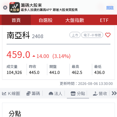
籌碼大股東
開啟
最多人按讚的籌碼APP 跟著大股東買股票
首頁
自選股
大盤指數
ETF
南亞科
2408
上市
電子–半導體
459.0
14.00 (3.14%)
成交量
昨收
開盤
最高
最低
104,926
445.0
441.0
462.5
436.0
更新時間：
2026-08-06 13:30:00
Ｋ線圖
籌碼
法人
分點
營收
分點