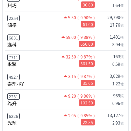
州巧
36.60
1.64
億
29,790
5.50
( 9.90% )
張
2354
鴻準
61.00
17.76
億
1,401
59.00
( 9.88% )
張
6831
邁科
656.00
8.94
億
163
32.50
( 9.87% )
張
7711
永擎
361.50
0.59
億
3,629
3.15
( 9.87% )
張
4927
泰鼎-KY
35.05
1.22
億
969
9.20
( 9.86% )
張
2231
為升
102.50
0.96
億
13,127
2.05
( 9.85% )
張
6226
光鼎
22.85
2.93
億