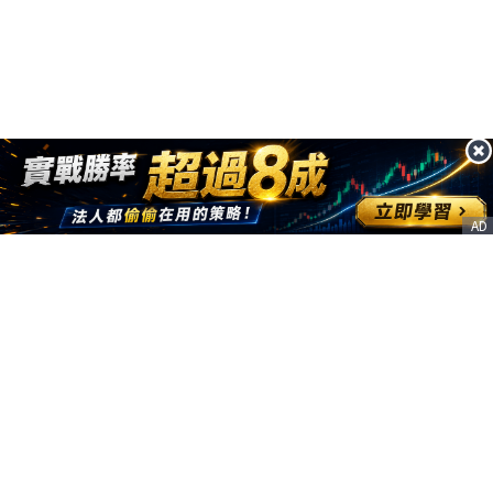
AD
客服信箱
service@nstock.tw