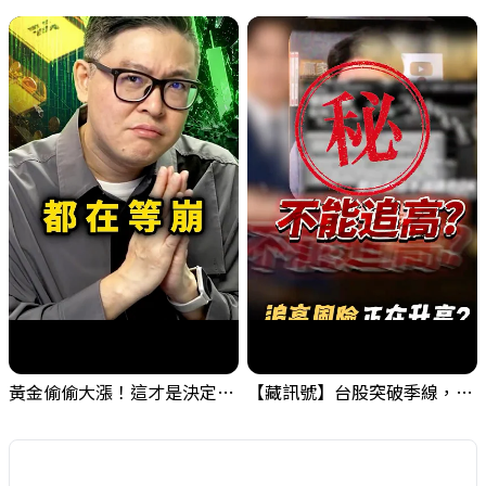
黃金偷偷大漲！這才是決定台股生死的「真風向球」！｜Mr.Jimmy高志銘 #黃金 #美元指數 #聯準會
【藏訊號】台股突破季線，週一我提醒了這個關鍵訊號