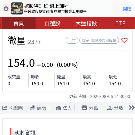
選股特訓班 線上課程
開啟
學習波段投資策略 在股市投資上更順手
首頁
自選股
大盤指數
ETF
微星
2377
上市
電子–電腦及週邊設備
154.0
0.00 (0.00%)
成交量
昨收
開盤
最高
最低
0
154.0
154.0
154.0
154.0
更新時間：
2026-08-06 14:30:00
Ｋ線圖
籌碼
法人
分點
營收
基本資訊