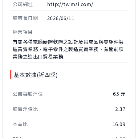
公司網址
http://tw.msi.com/
股東會日期
2026/06/11
經營項目
有關各種電腦硬體軟體之設計及其成品與零組件製
造買賣業務、電子零件之製造買賣業務、有關前項
業務之進出口貿易業務
基本數據(近四季)
公告每股淨值
65 元
股價淨值比
2.37
本益比
16.09