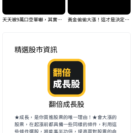
天天被9萬口空單嚇，其實你盯錯地方了｜Mr.Jimmy高志銘 #台股 #外資期貨 #融資
黃金偷偷大漲！這才是決定台股生死的「真風向球」！｜Mr.Jimmy高志銘 #黃金 #美元指數 #聯準會
精選股市資訊
翻倍成長股
★成長，是你買進股票的唯一理由！★會大漲的
股票，在起漲前都具備一些同樣的條件，利用這
些條件選股，將能事半功倍，提高買對股票的命