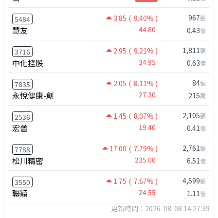
967
3.85
( 9.40% )
張
5484
慧友
44.80
0.43
億
1,811
2.95
( 9.21% )
張
3716
中化控股
34.95
0.63
億
84
2.05
( 8.11% )
張
7835
永悅健康-創
27.30
215
萬
2,105
1.45
( 8.07% )
張
2536
宏普
19.40
0.41
億
2,761
17.00
( 7.79% )
張
7788
松川精密
235.00
6.51
億
4,599
1.75
( 7.67% )
張
3550
聯穎
24.55
1.11
億
更新時間：2026-08-08 14:27:39