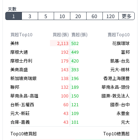
天數
1
3
5
10
20
60
120
更多
買超Top10
買超(張)
賣超(張)
賣超Top10
美林
2,113
502
花旗環球
摩根大通
192
449
富邦
摩根士丹利
179
420
凱基-台北
美商高盛
143
393
元大-樹林
新加坡商瑞銀
138
196
香港上海匯豐
聯邦
132
189
華南永昌-頭份
華南永昌-高雄
100
150
國票-敦北法人
台新-五權西
60
121
國泰-台中
元大-新莊
43
109
永豐金
合庫-嘉義
43
101
元大
Top10總買超
Top10總賣超