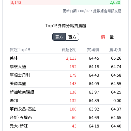
3,143
2,630
更新日期：08/07，此數據含鉅額交易
Top15券商分點買賣超
價
量
買方
賣方
買超Top15
買超(張)
買均價
賣均價
美林
2,113
64.45
65.26
摩根大通
192
64.18
64.74
摩根士丹利
179
64.43
64.58
美商高盛
143
64.09
64.55
新加坡商瑞銀
138
63.97
64.25
聯邦
132
64.89
0.00
華南永昌-高雄
100
63.92
64.37
台新-五權西
60
64.69
64.65
元大-新莊
43
64.18
64.40