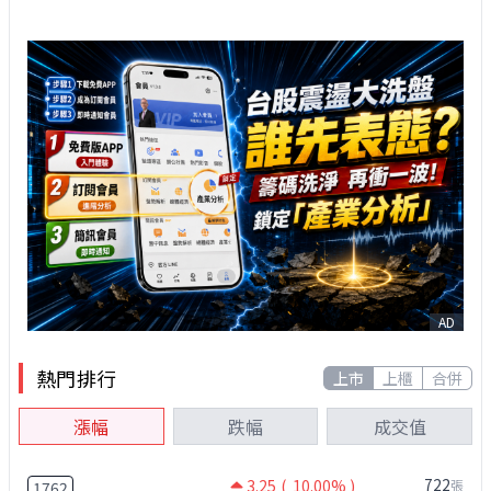
AD
熱門排行
上市
上櫃
合併
漲幅
跌幅
成交值
722
3.25
( 10.00% )
張
1762