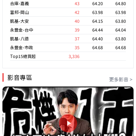
合庫-嘉義
43
64.20
64.80
富邦-岡山
42
63.98
63.98
凱基-大安
40
64.15
63.80
永豐金-台中
39
64.44
64.04
凱基-八德
37
64.40
63.80
永豐金-市政
35
64.68
64.68
Top15總買超
3,336
影音專區
更多影音 >