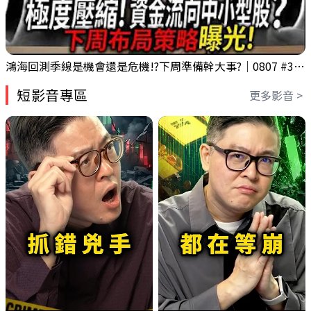
鴻海回測季線是機會還是危機!?下周準備幹大事?｜0807 #3661 #2317 #2317鴻海
短影音專區
更多影音 >