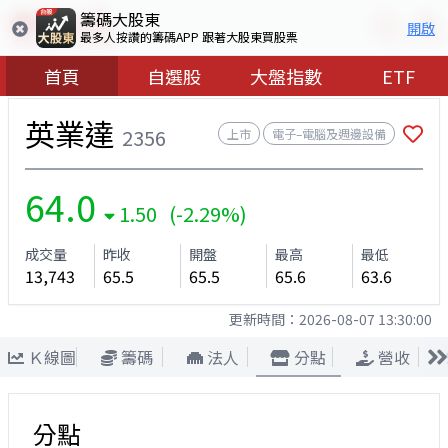
籌碼大股東
開啟
最多人按讚的籌碼APP 跟著大股東買股票
首頁
自選股
大盤指數
ETF
英業達
2356
上市
電子–電腦及週邊設備
64.0
1.50 (-2.29%)
成交量
昨收
開盤
最高
最低
13,743
65.5
65.5
65.6
63.6
更新時間：
2026-08-07 13:30:00
Ｋ線圖
籌碼
法人
分點
營收
分點