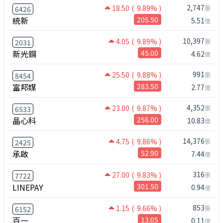
2,747
18.50
( 9.89% )
張
6426
統新
205.50
5.51
億
10,397
4.05
( 9.89% )
張
2031
新光鋼
45.00
4.62
億
991
25.50
( 9.88% )
張
8454
富邦媒
283.50
2.77
億
4,352
23.00
( 9.87% )
張
6533
晶心科
256.00
10.83
億
14,376
4.75
( 9.86% )
張
2425
承啟
52.90
7.44
億
316
27.00
( 9.83% )
張
7722
LINEPAY
301.50
0.94
億
853
1.15
( 9.66% )
張
6152
百一
13.05
0.11
億