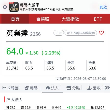
籌碼大股東
開啟
最多人按讚的籌碼APP 跟著大股東買股票
首頁
自選股
大盤指數
ETF
英業達
2356
上市
電子–電腦及週邊設備
64.0
1.50 (-2.29%)
成交量
昨收
開盤
最高
最低
13,743
65.5
65.5
65.6
63.6
更新時間：
2026-08-07 13:30:00
Ｋ線圖
籌碼
法人
分點
營收
三大法人
開 65.5
高 65.6
低 63.6
收 64.0
1.5
(-2.29%)
量 13,967