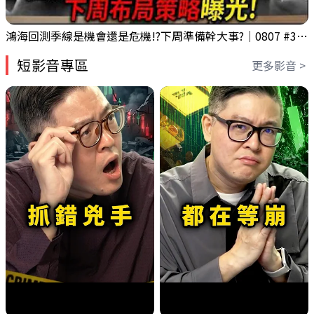
鴻海回測季線是機會還是危機!?下周準備幹大事?｜0807 #3661 #2317 #2317鴻海
短影音專區
更多影音 >