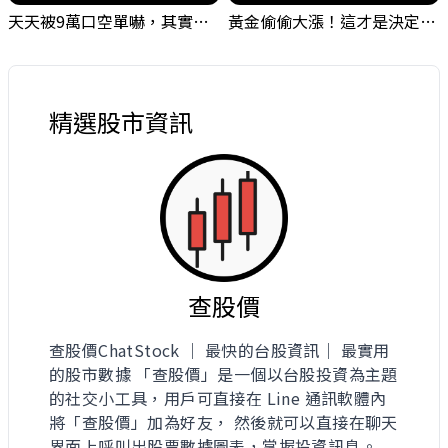
天天被9萬口空單嚇，其實你盯錯地方了｜Mr.Jimmy高志銘 #台股 #外資期貨 #融資
黃金偷偷大漲！這才是決定台股生死的「真風向球」！｜Mr.Jimmy高志銘 #黃金 #美元指數 #聯準會
精選股市資訊
查股價
查股價ChatStock ｜ 最快的台股資訊｜ 最實用
的股市數據 「查股價」是一個以台股投資為主題
的社交小工具，用戶可直接在 Line 通訊軟體內
將「查股價」加為好友， 然後就可以直接在聊天
界面上呼叫出股票數據圖表，掌握投資訊息。