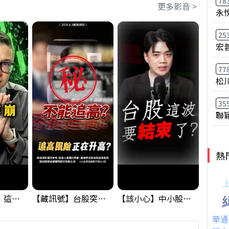
78
更多影音 >
永
25
宏
77
松
35
聯
熱
黃金偷偷大漲！這才是決定台股生死的「真風向球」！｜Mr.Jimmy高志銘 #黃金 #美元指數 #聯準會
【藏訊號】台股突破季線，週一我提醒了這個關鍵訊號
【該小心】中小股派對結束 ? 關鍵訊號都指向...