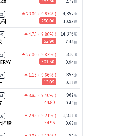
邦媒
283.50
2.77
億
4,352
23.00
( 9.87% )
張
33
心科
256.00
10.83
億
14,376
4.75
( 9.86% )
張
25
啟
52.90
7.44
億
316
27.00
( 9.83% )
張
22
NEPAY
301.50
0.94
億
853
1.15
( 9.66% )
張
52
一
13.05
0.11
億
967
3.85
( 9.40% )
張
84
友
44.80
0.43
億
1,811
2.95
( 9.21% )
張
16
化控股
34.95
0.63
億
【嚇死人】我買了一檔股票後馬上跌停 ! 超神反轉，結局令人傻眼 !｜ Mr.永年 李｜ 盤後講股 Mr.永年 李 2026 / 08 / 07
84
2.05
( 8.11% )
張