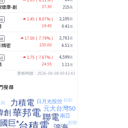
35
悅健康-創
27.30
215
萬
2,105
1.45
( 8.07% )
張
36
普
19.40
0.41
億
2,761
17.00
( 7.79% )
張
88
川精密
235.00
6.51
億
4,599
1.75
( 7.67% )
張
50
穎
24.55
1.11
億
更新時間：2026-08-08 00:42:42
門搜尋
台股狂飆1200點，但還有兩關沒過｜Mr.Jimmy高志銘 #台股 #期貨 #加權指數
【我被黑了?】是真的聽不懂嗎...還是... #股票分析 #因果分析
撐台股的不是投信，是買ETF的你自己｜Mr.Jimmy高志銘 #ETF #投信買超 #台股