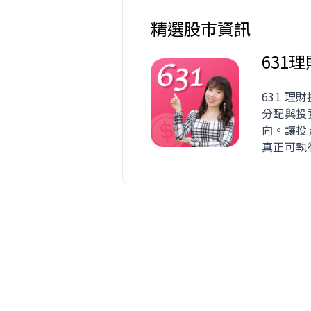
精選股市資訊
631
631 理
分配與投
向。讓投
真正可執