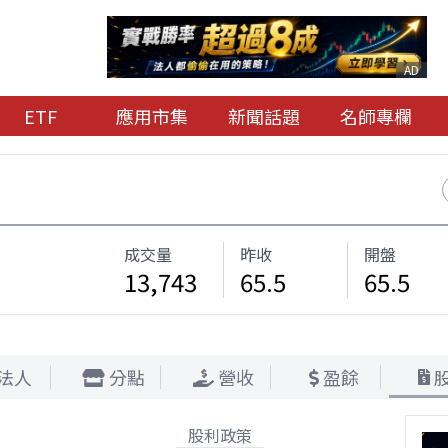
AD
ETF
應用市集
新聞話題
名師專欄
成交量
昨收
開盤
13,743
65.5
65.5
法人
分點
營收
盈餘
股利政策