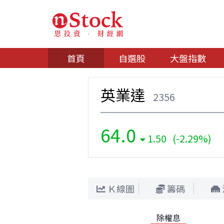
首頁
自選股
大盤指數
英業達
2356
64.0
1.50 (-2.29%)
Ｋ線圖
籌碼
除權息