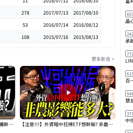
11
2018/07/12
2018/08/10
富
278
2017/07/13
2017/08/10
65
晶
53
2016/07/14
2016/08/12
24
108
2015/07/16
2015/08/13
承
77
更多影音 >
LI
61
百
54
慧
37
中
鴻海回測季線是機會還是危機!?下周準備幹大事?｜0807 #3661 #2317 #2317鴻海
【注意!!!】外資暗中狂掃ETF想幹嘛? 非農影響能多大?!｜ Mr.永年 李 / Mr.JIMMY 高志銘 / 理財有夠跩