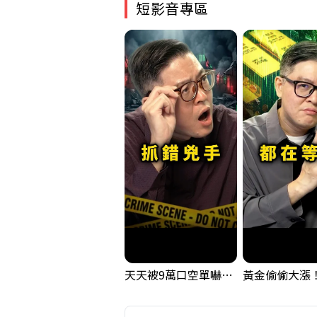
短影音專區
天天被9萬口空單嚇，其實你盯錯地方了｜Mr.Jimmy高志銘 #台股 #外資期貨 #融資