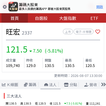
籌碼大股東
開啟
最多人按讚的籌碼APP 跟著大股東買股票
首頁
自選股
大盤指數
ETF
旺宏
2337
上市
電子–半導體
121.5
7.50 (-5.81%)
成交量
昨收
開盤
最高
最低
109,740
129.0
130.5
130.5
120.5
更新時間：
2026-08-07 13:30:00
Ｋ線圖
籌碼
法人
分點
營收
三大法人
開 130.5
高 130.5
低 120.5
收 121.5
7.5
(-5.81%)
量 112,161