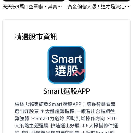
天天被9萬口空單嚇，其實你盯錯地方了｜Mr.Jimmy高志銘 #台股 #外資期貨 #融資
黃金偷偷大漲！這才是決定台股生死的「真風向球」！｜Mr.Jimmy高志銘 #黃金 #美元指數 #聯準會
精選股市資訊
Smart選股APP
張林忠獨家研發Smart選股APP！讓你智慧看盤
選出好股票 ＊大盤趨勢指標-一眼看出台指期盤
勢強弱 ＊Smart力道線-即時判斷操作方向 ＊10
大策略主題選股-快速選出好股 ＊6大掃描條件選
股-自訂參數選出你想要的股票 ＊個股Smart評