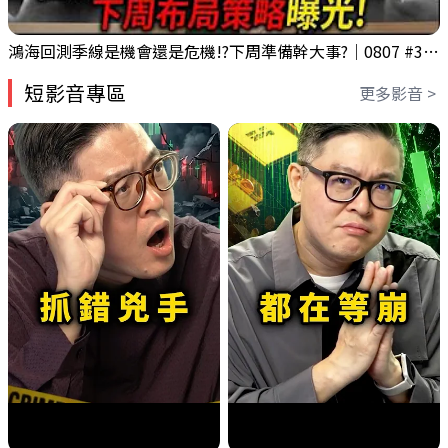
鴻海回測季線是機會還是危機!?下周準備幹大事?｜0807 #3661 #2317 #2317鴻海
短影音專區
更多影音 >