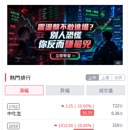
AD
熱門排行
上市
上櫃
合併
漲幅
跌幅
成交值
722
3.25
( 10.00% )
張
1762
中化生
35.75
0.26
億
310
1010.00
( 10.00% )
張
2059