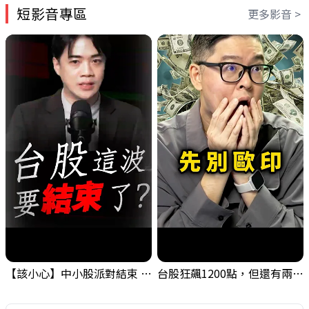
短影音專區
更多影音 >
【該小心】中小股派對結束 ? 關鍵訊號都指向...
台股狂飆1200點，但還有兩關沒過｜Mr.Jimmy高志銘 #台股 #期貨 #加權指數