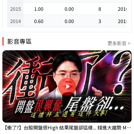
2015
1.00
0.00
8
2016/0
2014
0.60
0.00
3
2015/0
影音專區
更多影音 >
【衝了?】台股開盤很High 結果尾盤卻這樣... 錢進大趨勢 Mr.智霖 陳 2026/08/05