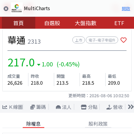
MultiCharts
開啟
首頁
自選股
大盤指數
ETF
華通
2313
上市
電子–電子零組件
217.0
1.00 (-0.45%)
成交量
昨收
開盤
最高
最低
26,626
218.0
213.5
218.5
209.0
更新時間：
2026-08-06 10:02:50
Ｋ線圖
籌碼
法人
分點
營收
除權息
股利政策