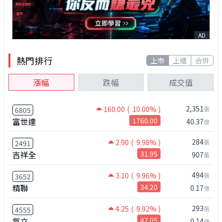
AD
熱門排行
上市
上櫃
合併
漲幅
跌幅
成交值
2,351
160.00
( 10.00% )
張
6805
富世達
1760.00
40.37
億
284
2.90
( 9.98% )
張
2491
吉祥全
31.95
907
萬
494
3.10
( 9.96% )
張
3652
精聯
34.20
0.17
億
293
4.25
( 9.92% )
張
4555
氣立
47.05
0.14
億