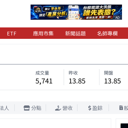
AD
ETF
應用市集
新聞話題
名師專欄
成交量
昨收
開盤
5,741
13.85
13.85
法人
分點
營收
盈餘