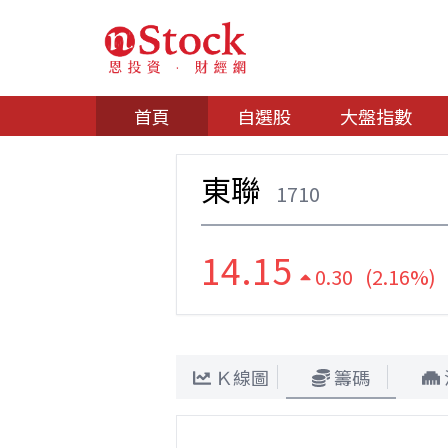
首頁
自選股
大盤指數
東聯
1710
14.15
0.30 (2.16%)
Ｋ線圖
籌碼