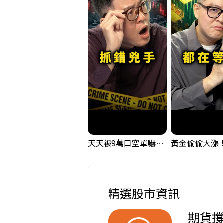
天天被9萬口空單嚇，其實你盯錯地方了｜Mr.Jimmy高志銘 #台股 #外資期貨 #融資
精選股市資訊
期貨