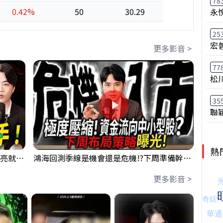
78
0.42%
50
30.29
永
25
宏
更多影音 >
77
松
35
聯
熱
【貪婪時間】格局要打開，下週訊號一亮就出手！我不說的話還真一堆人不知道！｜錢進大趨勢 Mr.智霖 陳 2026/08/08
鴻海回測季線是機會還是危機!?下周準備幹大事?｜0807 #3661 #2317 #2317鴻海
更多影音 >