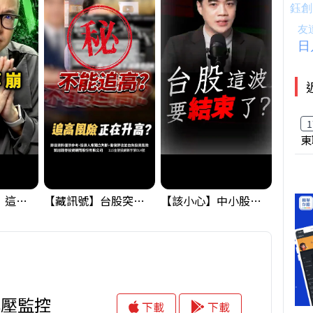
1
東
黃金偷偷大漲！這才是決定台股生死的「真風向球」！｜Mr.Jimmy高志銘 #黃金 #美元指數 #聯準會
【藏訊號】台股突破季線，週一我提醒了這個關鍵訊號
【該小心】中小股派對結束 ? 關鍵訊號都指向...
撐壓監控
下載
下載