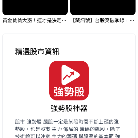
黃金偷偷大漲！這才是決定台股生死的「真風向球」！｜Mr.Jimmy高志銘 #黃金 #美元指數 #聯準會
【藏訊號】台股突破季線，週一我提醒了這個關鍵訊號
精選股市資訊
強勢股神器
股市 強勢股 飆股一定是某段時間不斷上漲的強
勢股，也是股市 主力 佈局的 籌碼的飆股，除了
技術線可以注意 主力的籌碼 與股票的基本面 強