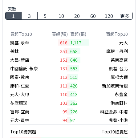
天數
1
3
5
10
20
60
120
更多
買超Top10
買超(張)
賣超(張)
賣超Top10
凱基-永華
616
1,117
元大
美林
251
658
摩根士丹利
大昌-新店
151
646
美商高盛
中國信託-永康
131
553
凱基-台北
國泰-敦南
113
515
摩根大通
康和-仁愛
111
426
新加坡商瑞銀
元大-大甲
110
413
永豐金
花旗環球
103
362
港商野村
富邦-宜蘭
99
226
群益金鼎-中港
元大-員林
94
97
兆豐-小港
Top10總買超
Top10總賣超