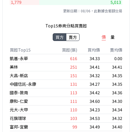
1,779
5,013
更新日期：08/06，此數據含鉅額交易
Top15券商分點買賣超
價
量
買方
賣方
買超Top15
買超(張)
買均價
賣均價
凱基-永華
616
34.33
0.00
美林
251
34.41
34.41
大昌-新店
151
34.32
34.35
中國信託-永康
131
34.27
34.35
國泰-敦南
113
34.42
34.36
康和-仁愛
111
34.60
34.30
元大-大甲
110
34.23
34.34
花旗環球
103
34.53
34.32
富邦-宜蘭
99
34.49
34.40