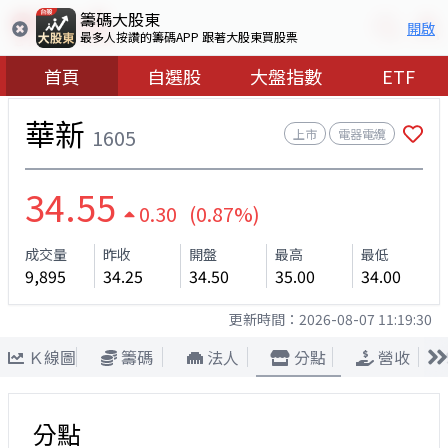
籌碼大股東
開啟
最多人按讚的籌碼APP 跟著大股東買股票
首頁
自選股
大盤指數
ETF
華新
1605
上市
電器電纜
34.55
0.30 (0.87%)
成交量
昨收
開盤
最高
最低
9,895
34.25
34.50
35.00
34.00
更新時間：
2026-08-07 11:19:30
Ｋ線圖
籌碼
法人
分點
營收
分點