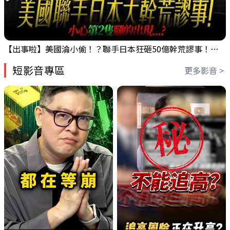
【出事啦】美國淪小偷！？聯手日本狂砸50億幹荒謬事！美元急殺黃金噴發，外資準備血洗台股！？｜ Mr.永年 李｜ 盤後講股 Mr.永年 李 2026 / 08 / 06
短影音專區
更多影音 >