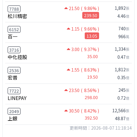
1,892
21.50
( 9.86% )
張
7788
松川精密
239.50
4.46
億
740
1.15
( 9.66% )
張
6152
百一
13.05
966
萬
1,334
3.00
( 9.37% )
張
3716
中化控股
35.00
0.47
億
1,812
1.55
( 8.63% )
張
2536
宏普
19.50
0.35
億
245
23.50
( 8.56% )
張
7722
LINEPAY
298.00
0.72
億
12,566
30.50
( 8.42% )
張
2049
上銀
392.50
48.87
億
更新時間：2026-08-07 11:18:14