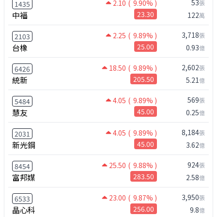
53
2.10
( 9.90% )
張
1435
中福
23.30
122
萬
3,718
2.25
( 9.89% )
張
2103
台橡
25.00
0.93
億
2,602
18.50
( 9.89% )
張
6426
統新
205.50
5.21
億
569
4.05
( 9.89% )
張
5484
慧友
45.00
0.25
億
8,184
4.05
( 9.89% )
張
2031
新光鋼
45.00
3.62
億
924
25.50
( 9.88% )
張
8454
富邦媒
283.50
2.58
億
3,950
23.00
( 9.87% )
張
6533
晶心科
256.00
9.8
億