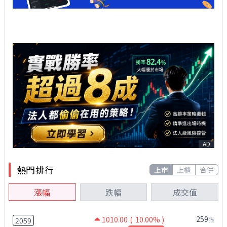
AD
熱門排行
上市
上櫃
合併
漲幅
跌幅
成交值
259
1010.00
( 10.00% )
張
2059