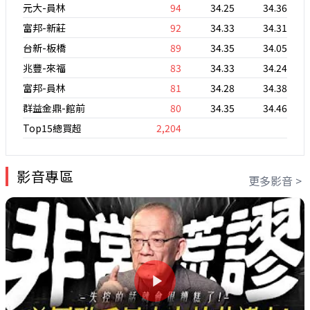
元大-員林
94
34.25
34.36
富邦-新莊
92
34.33
34.31
台新-板橋
89
34.35
34.05
兆豐-來福
83
34.33
34.24
富邦-員林
81
34.28
34.38
群益金鼎-館前
80
34.35
34.46
Top15總買超
2,204
影音專區
更多影音 >