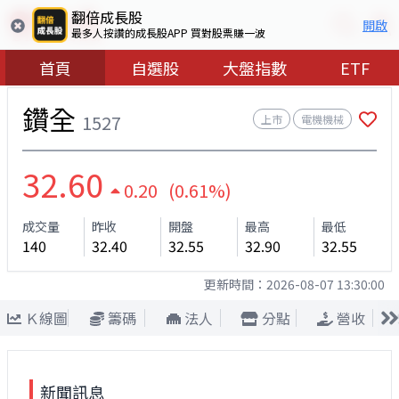
翻倍成長股
開啟
最多人按讚的成長股APP 買對股票賺一波
首頁
自選股
大盤指數
ETF
鑽全
1527
上市
電機機械
32.60
0.20 (0.61%)
成交量
昨收
開盤
最高
最低
140
32.40
32.55
32.90
32.55
更新時間：
2026-08-07 13:30:00
Ｋ線圖
籌碼
法人
分點
營收
新聞訊息