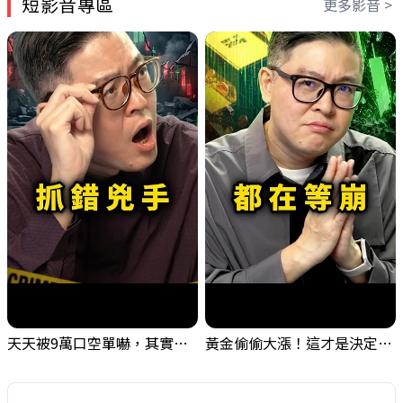
短影音專區
更多影音 >
天天被9萬口空單嚇，其實你盯錯地方了｜Mr.Jimmy高志銘 #台股 #外資期貨 #融資
黃金偷偷大漲！這才是決定台股生死的「真風向球」！｜Mr.Jimmy高志銘 #黃金 #美元指數 #聯準會