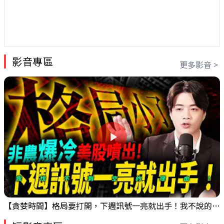
影音專區
更多影音 >
【貪婪時間】格局要打開，下週訊號一亮就出手！我不說的話還真一堆人不知道！｜錢進大趨勢 Mr.智霖 陳 2026/08/08