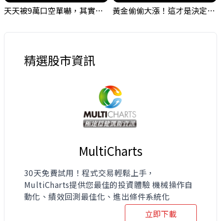
天天被9萬口空單嚇，其實你盯錯地方了｜Mr.Jimmy高志銘 #台股 #外資期貨 #融資
黃金偷偷大漲！這才是決定台股生死的「真風向球」！｜Mr.Jimmy高志銘 #黃金 #美元指數 #聯準會
精選股市資訊
MultiCharts
30天免費試用！程式交易輕鬆上手，
MultiCharts提供您最佳的投資體驗 機械操作自
動化、績效回測最佳化、進出條件系統化
立即下載