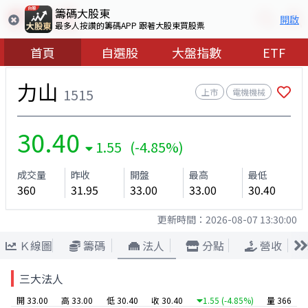
籌碼大股東
開啟
最多人按讚的籌碼APP 跟著大股東買股票
首頁
自選股
大盤指數
ETF
力山
1515
上市
電機機械
30.40
1.55 (-4.85%)
成交量
昨收
開盤
最高
最低
360
31.95
33.00
33.00
30.40
更新時間：
2026-08-07 13:30:00
Ｋ線圖
籌碼
法人
分點
營收
三大法人
開 33.00
高 33.00
低 30.40
收 30.40
1.55
(-4.85%)
量 366