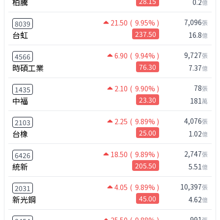
柏騰
28.15
0.2
億
7,096
21.50
( 9.95% )
張
8039
台虹
237.50
16.8
億
9,727
6.90
( 9.94% )
張
4566
時碩工業
76.30
7.37
億
78
2.10
( 9.90% )
張
1435
中福
23.30
181
萬
4,076
2.25
( 9.89% )
張
2103
台橡
25.00
1.02
億
2,747
18.50
( 9.89% )
張
6426
統新
205.50
5.51
億
10,397
4.05
( 9.89% )
張
2031
新光鋼
45.00
4.62
億
991
張