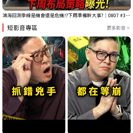
鴻海回測季線是機會還是危機!?下周準備幹大事?｜0807 #3661 #2317 #2317鴻海
短影音專區
更多影音 >