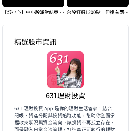
【該小心】中小股派對結束 ? 關鍵訊號都指向...
台股狂飆1200點，但還有兩關沒過｜Mr.Jimmy高志銘 #台股 #期貨 #加權指數
精選股市資訊
631理財投資
631 理財投資 App 是你的理財生活管家！結合
記帳、資產分配與投資追蹤功能，幫助你全面掌
握收支狀況與資金流向。讓投資不再孤立存在，
而是融入日常金流管理，打造真正可執行的理財