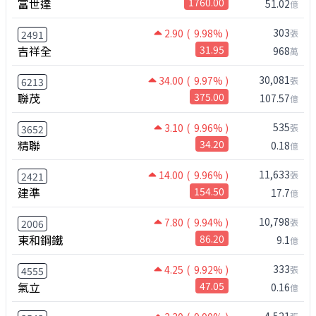
富世達
1760.00
51.02
億
303
2.90
( 9.98% )
張
2491
吉祥全
31.95
968
萬
30,081
34.00
( 9.97% )
張
6213
聯茂
375.00
107.57
億
535
3.10
( 9.96% )
張
3652
精聯
34.20
0.18
億
11,633
14.00
( 9.96% )
張
2421
建準
154.50
17.7
億
10,798
7.80
( 9.94% )
張
2006
東和鋼鐵
86.20
9.1
億
333
4.25
( 9.92% )
張
4555
氣立
47.05
0.16
億