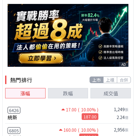
AD
熱門排行
上市
上櫃
合併
漲幅
跌幅
成交值
1,249
17.00
( 10.00% )
張
6426
統新
187.00
2.24
億
2,956
160.00
( 10.00% )
張
6805