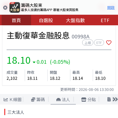
籌碼大股東
開啟
最多人按讚的籌碼APP 跟著大股東買股票
首頁
自選股
大盤指數
ETF
主動復華金融股息
00998A
上櫃
ETF
18.10
0.01 (-0.05%)
成交量
昨收
開盤
最高
最低
2,102
18.11
18.12
18.14
18.10
更新時間：
2026-08-06 13:30:00
Ｋ線圖
籌碼
法人
分點
股
三大法人