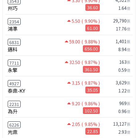
4,521
3.30
( 9.90% )
張
3543
州巧
36.60
1.64
億
29,790
5.50
( 9.90% )
張
2354
鴻準
61.00
17.76
億
1,401
59.00
( 9.88% )
張
6831
邁科
656.00
8.94
億
163
32.50
( 9.87% )
張
7711
永擎
361.50
0.59
億
3,629
3.15
( 9.87% )
張
4927
泰鼎-KY
35.05
1.22
億
969
9.20
( 9.86% )
張
2231
為升
102.50
0.96
億
13,127
2.05
( 9.85% )
張
6226
光鼎
22.85
2.93
億