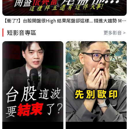
【衝了?】台股開盤很High 結果尾盤卻這樣... 錢進大趨勢 Mr.智霖 陳 2026/08/05
短影音專區
更多影音 >