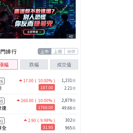
AD
熱門排行
上市
上櫃
合併
漲幅
跌幅
成交值
1,231
17.00
( 10.00% )
張
26
新
187.00
2.21
億
2,879
160.00
( 10.00% )
張
05
世達
1760.00
49.66
億
302
2.90
( 9.98% )
張
91
祥全
31.95
965
萬