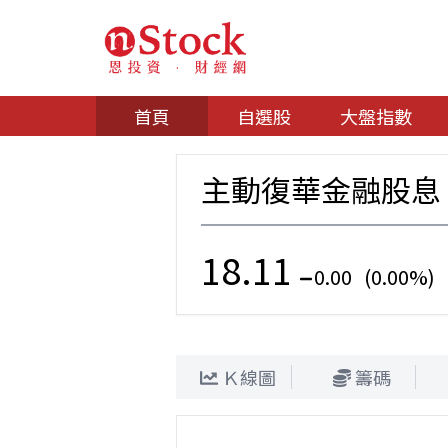
首頁
自選股
大盤指數
主動復華金融股息
18.11
0.00 (0.00%)
Ｋ線圖
籌碼