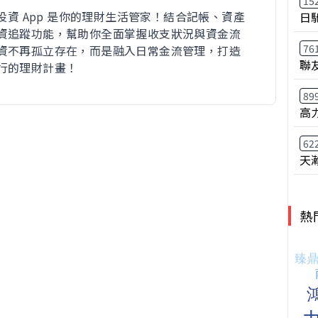
15
財投資 App 是你的理財生活管家！結合記帳、資產
日
資追蹤功能，幫助你全面掌握收支狀況與資金流
76
資不再孤立存在，而是融入日常金流管理，打造
聯
行的理財計畫！
89
高
62
天
熱