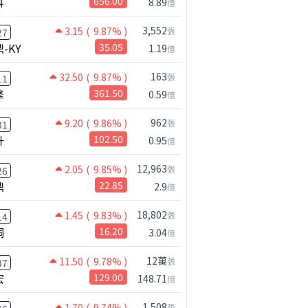
科
656.00
8.89
億
3,552
3.15
( 9.87% )
張
27
-KY
35.05
1.19
億
163
32.50
( 9.87% )
張
11
擎
361.50
0.59
億
962
9.20
( 9.86% )
張
31
升
102.50
0.95
億
12,963
2.05
( 9.85% )
張
26
鼎
22.85
【危機只解除一半?】台股暴漲後別急追！量縮反彈藏隱憂
台股何時會出現真正的大反彈?｜Mr.Jimmy高志銘 #李永年 #台股
台股狂飆近逾3000點，該追還是該等?｜Mr.Jimmy高志銘 #台股 #AI概念股 #台積電
2.9
億
18,802
1.45
( 9.83% )
張
14
桐
16.20
3.04
億
12萬
11.50
( 9.78% )
張
37
宏
129.00
148.71
億
1,508
1.70
( 9.74% )
張