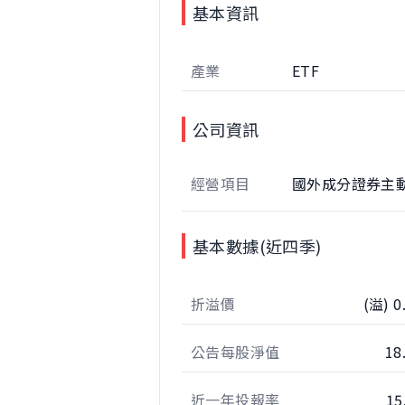
基本資訊
產業
ETF
公司資訊
經營項目
國外成分證券主動
基本數據(近四季)
折溢價
(溢) 0
公告每股淨值
18
近一年投報率
15