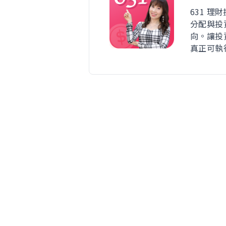
631 理
分配與投
向。讓投
真正可執