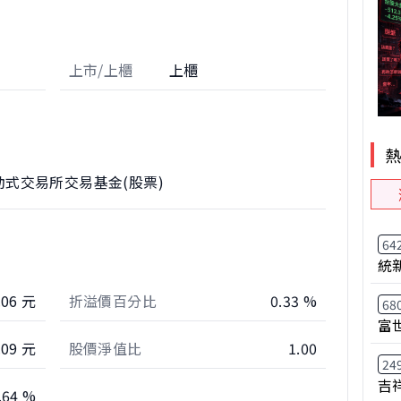
上市/上櫃
上櫃
式交易所交易基金(股票)
64
統
.06 元
折溢價百分比
0.33 %
68
富
.09 元
股價淨值比
1.00
24
吉
.64 %