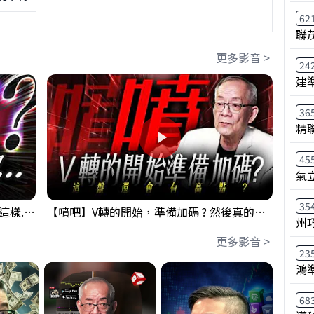
62
聯
更多影音 >
24
建
36
精
45
氣
35
【衝了?】台股開盤很High 結果尾盤卻這樣... 錢進大趨勢 Mr.智霖 陳 2026/08/05
【噴吧】V轉的開始，準備加碼 ? 然後真的還有高點 ?｜ 盤後講股 Mr.永年 李 2026 / 08 / 05
州
更多影音 >
23
鴻
68