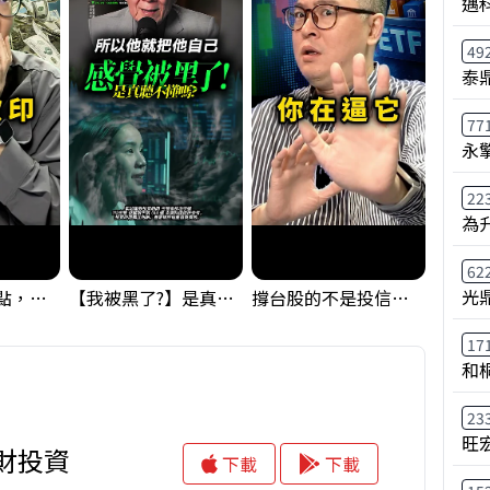
邁
49
泰鼎
77
永
22
為
62
光
台股狂飆1200點，但還有兩關沒過｜Mr.Jimmy高志銘 #台股 #期貨 #加權指數
【我被黑了?】是真的聽不懂嗎...還是... #股票分析 #因果分析
撐台股的不是投信，是買ETF的你自己｜Mr.Jimmy高志銘 #ETF #投信買超 #台股
17
和
23
旺
理財投資
下載
下載