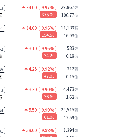
29,867
34.00
( 9.97% )
張
13
茂
375.00
106.77
億
11,139
14.00
( 9.96% )
張
21
準
154.50
16.93
億
533
3.10
( 9.96% )
張
52
聯
34.20
0.18
億
312
4.25
( 9.92% )
張
55
立
47.05
0.15
億
4,473
3.30
( 9.90% )
張
43
鴻海跟上緯創 ! 國巨漲勢到頭了嗎!?｜0804 #國巨 #2317 #2317鴻海
巧
36.60
1.62
億
29,515
5.50
( 9.90% )
張
54
準
61.00
17.59
億
1,394
59.00
( 9.88% )
張
31