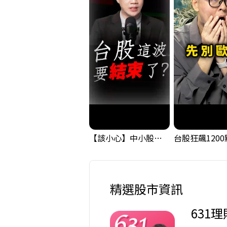
【該小心】中小股派對結束 ? 關鍵訊號都指向...
精選股市資訊
631