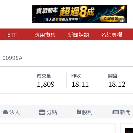
AD
ETF
應用市集
新聞話題
名師專欄
00998A
成交量
昨收
開盤
1,809
18.11
18.12
法人
分點
股利
新聞