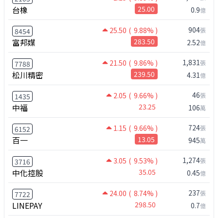
台橡
25.00
0.9
億
904
25.50
( 9.88% )
張
8454
富邦媒
283.50
2.52
億
1,831
21.50
( 9.86% )
張
7788
松川精密
239.50
4.31
億
46
2.05
( 9.66% )
張
1435
中福
23.25
106
萬
724
1.15
( 9.66% )
張
6152
百一
13.05
945
萬
1,274
3.05
( 9.53% )
張
3716
中化控股
35.05
0.45
億
237
24.00
( 8.74% )
張
7722
LINEPAY
298.50
0.7
億