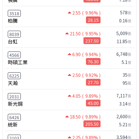
578
2.55
( 9.96% )
張
3518
柏騰
28.15
0.16
億
5,009
21.50
( 9.95% )
張
8039
台虹
237.50
11.85
億
6,748
6.90
( 9.94% )
張
4566
時碩工業
76.30
5.1
億
35
2.50
( 9.92% )
張
6225
天瀚
27.70
95
萬
7,117
4.05
( 9.89% )
張
2031
新光鋼
45.00
3.14
億
2,600
18.50
( 9.89% )
張
6426
統新
205.50
5.21
億
3,594
2.25
( 9.89% )
張
2103