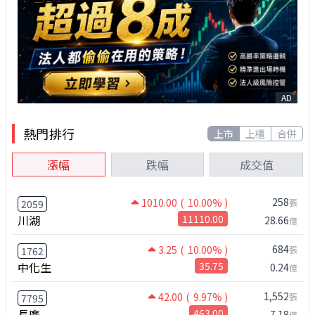
AD
熱門排行
上市
上櫃
合併
漲幅
跌幅
成交值
258
1010.00
( 10.00% )
張
2059
川湖
11110.00
28.66
億
684
3.25
( 10.00% )
張
1762
中化生
35.75
0.24
億
1,552
42.00
( 9.97% )
張
7795
長廣
463.00
7.18
億