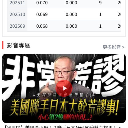
202511
0.070
0.000
9
2025
202510
0.069
0.000
1
2025
202509
0.068
0.000
1
2025
影音專區
更多影音 >
【出事啦】美國淪小偷！？聯手日本狂砸50億幹荒謬事！美元急殺黃金噴發，外資準備血洗台股！？｜ Mr.永年 李｜ 盤後講股 Mr.永年 李 2026 / 08 / 06