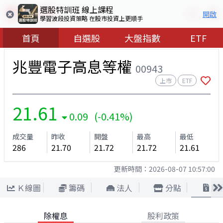
選股特訓班 線上課程
開啟
學習波段投資策略 在股市投資上更順手
首頁
自選股
大盤指數
ETF
兆豐電子高息等權
00943
上市
ETF
21.61
0.09 (-0.41%)
成交量
昨收
開盤
最高
最低
286
21.70
21.72
21.72
21.61
更新時間：
2026-08-07 10:57:00
Ｋ線圖
籌碼
法人
分點
股
除權息
股利政策