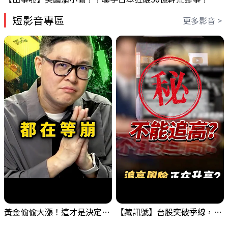
短影音專區
更多影音 >
黃金偷偷大漲！這才是決定台股生死的「真風向球」！｜Mr.Jimmy高志銘 #黃金 #美元指數 #聯準會
【藏訊號】台股突破季線，週一我提醒了這個關鍵訊號