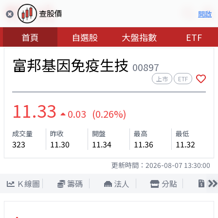
查股價
開啟
首頁
自選股
大盤指數
ETF
富邦基因免疫生技
00897
上市
ETF
11.33
0.03 (0.26%)
成交量
昨收
開盤
最高
最低
323
11.30
11.34
11.36
11.32
更新時間：
2026-08-07 13:30:00
Ｋ線圖
籌碼
法人
分點
股