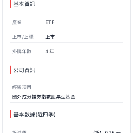
基本資訊
產業
ETF
上市/上櫃
上市
掛牌年數
4 年
公司資訊
經營項目
國外成分證券指數股票型基金
基本數據(近四季)
折溢價
(折) -0.16 元