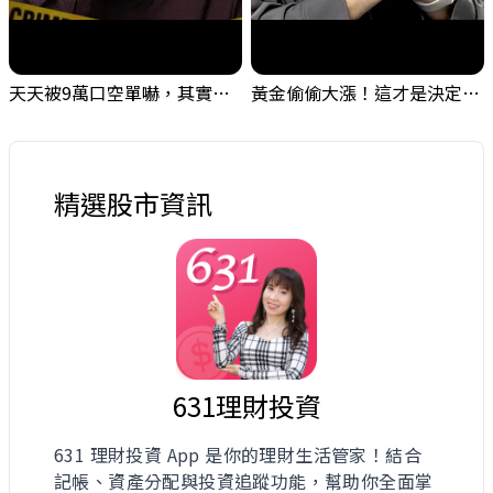
天天被9萬口空單嚇，其實你盯錯地方了｜Mr.Jimmy高志銘 #台股 #外資期貨 #融資
黃金偷偷大漲！這才是決定台股生死的「真風向球」！｜Mr.Jimmy高志銘 #黃金 #美元指數 #聯準會
精選股市資訊
631理財投資
631 理財投資 App 是你的理財生活管家！結合
記帳、資產分配與投資追蹤功能，幫助你全面掌