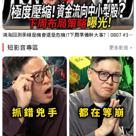
鴻海回測季線是機會還是危機!?下周準備幹大事?｜0807 #3661 #2317 #2317鴻海
短影音專區
更多影音 >