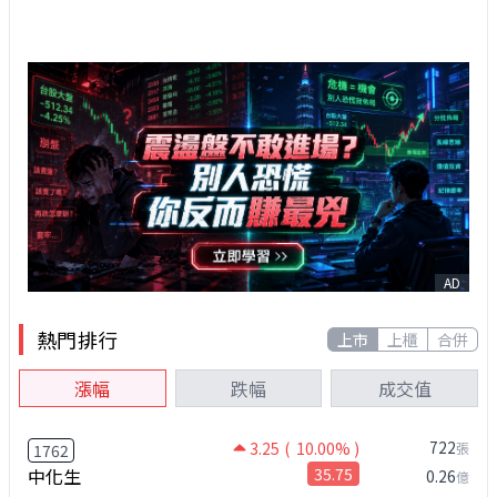
AD
熱門排行
上市
上櫃
合併
漲幅
跌幅
成交值
722
3.25
( 10.00% )
張
1762
中化生
35.75
0.26
億