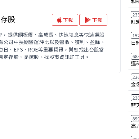
和
23
息存股
下載
下載
旺
PP，提供銅板價、高成長、快速填息等快速選股
15
有公司中長期營運評比以及營收、獲利、盈餘、
日
息日、EPS、ROE等重要資訊，幫您找出台股當
68
息定存股，是選股、找股市資訊好工具。
邁
23
金
23
藍
89
高