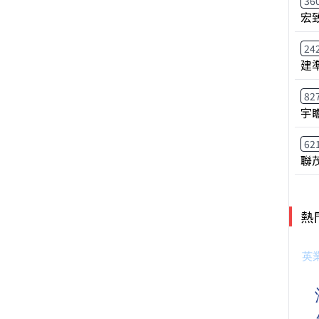
36
宏
24
建
82
宇
62
聯
熱