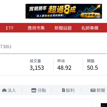
AD
ETF
應用市集
新聞話題
名師專欄
0738U
成交量
昨收
開盤
3,153
48.92
50.5
法人
分點
股利
新聞