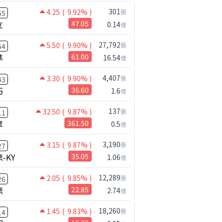
301
4.25
( 9.92% )
張
55
立
47.05
0.14
億
27,792
5.50
( 9.90% )
張
54
準
61.00
16.54
億
4,407
3.30
( 9.90% )
張
43
巧
36.60
1.6
億
137
32.50
( 9.87% )
張
11
擎
361.50
0.5
億
3,190
3.15
( 9.87% )
張
27
-KY
35.05
1.06
億
12,289
【危機只解除一半?】台股暴漲後別急追！量縮反彈藏隱憂
台股何時會出現真正的大反彈?｜Mr.Jimmy高志銘 #李永年 #台股
台股狂飆近逾3000點，該追還是該等?｜Mr.Jimmy高志銘 #台股 #AI概念股 #台積電
2.05
( 9.85% )
張
26
鼎
22.85
2.74
億
18,260
1.45
( 9.83% )
張
14