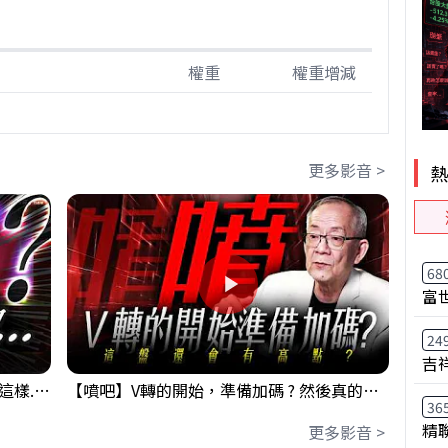
權重
權重增減
更多影音 >
68
富
24
吉
【衝了?】台股開盤很High 結果尾盤卻這樣... 錢進大趨勢 Mr.智霖 陳 2026/08/05
【噴吧】V轉的開始，準備加碼 ? 然後真的還有高點 ?｜ 盤後講股 Mr.永年 李 2026 / 08 / 05
36
精
更多影音 >