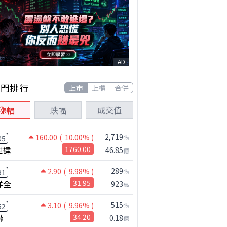
AD
熱門排行
上市
上櫃
合併
漲幅
跌幅
成交值
2,719
160.00
( 10.00% )
張
05
世達
1760.00
46.85
億
289
2.90
( 9.98% )
張
91
祥全
31.95
923
萬
鴻海跟上緯創 ! 國巨漲勢到頭了嗎!?｜0804 #國巨 #2317 #2317鴻海
515
3.10
( 9.96% )
張
52
聯
34.20
0.18
億