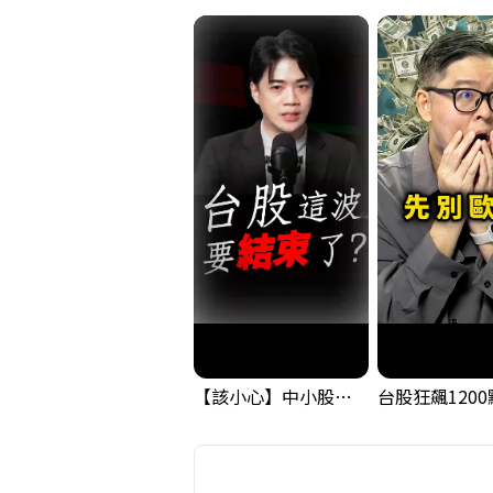
【該小心】中小股派對結束 ? 關鍵訊號都指向...