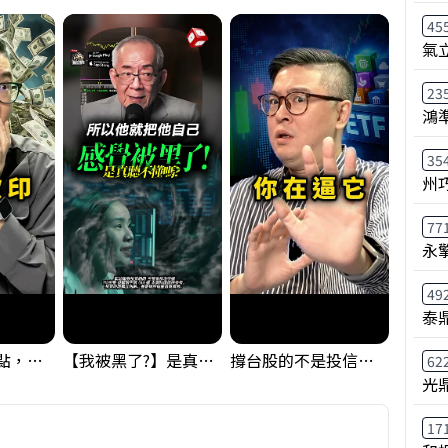
45
氣
23
鴻
35
州
77
永
49
泰鼎
台股狂飆1200點，但還有兩關沒過｜Mr.Jimmy高志銘 #台股 #期貨 #加權指數
【我被黑了?】是真的聽不懂嗎...還是... #股票分析 #因果分析
撐台股的不是投信，是買ETF的你自己｜Mr.Jimmy高志銘 #ETF #投信買超 #台股
62
光
17