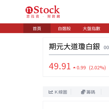
首頁
自選股
大盤指數
期元大道瓊白銀
0
49.91
0.99 (2.02%)
Ｋ線圖
籌碼