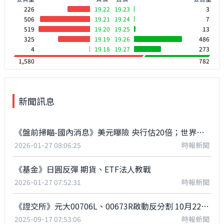
226
19.22
19.23
3
506
19.21
19.24
7
519
19.20
19.25
13
325
19.19
19.26
486
4
19.18
19.27
273
1,580
782
新聞訊息
《盤前掃瞄-國內消息》美元曝險 央行估20倍；世界調漲代工第二波醞釀
2026-01-27 08:06:25
時報新聞
《基金》日圓反彈 期貨、ETF法人教戰
2026-01-27 07:52:31
時報新聞
《證交所》元大00706L、00673R啟動反分割 10月22日新受益憑證上市
2025-09-17 07:53:06
時報新聞