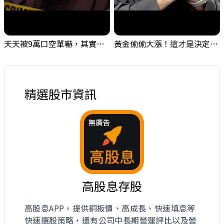
天天被9萬口空單嚇，其實你盯錯地方了｜Mr.Jimmy高志銘 #台股 #外資期貨 #融資
黃金偷偷大漲！這才是決定台股生死的「真風向球」！｜Mr.Jimmy高志銘 #黃金 #美元指數 #聯準會
精選股市資訊
高股息存股
高股息APP，提供銅板價、高成長、快速填息等
快速選股策略，還有公司中長期營運評比以及營