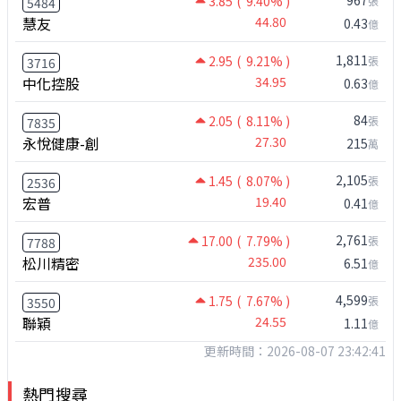
967
3.85
( 9.40% )
張
5484
慧友
44.80
0.43
億
1,811
2.95
( 9.21% )
張
3716
中化控股
34.95
0.63
億
84
2.05
( 8.11% )
張
7835
永悅健康-創
27.30
215
萬
2,105
1.45
( 8.07% )
張
2536
宏普
19.40
0.41
億
2,761
17.00
( 7.79% )
張
7788
松川精密
235.00
6.51
億
4,599
1.75
( 7.67% )
張
3550
聯穎
24.55
1.11
億
更新時間：2026-08-07 23:42:41
熱門搜尋