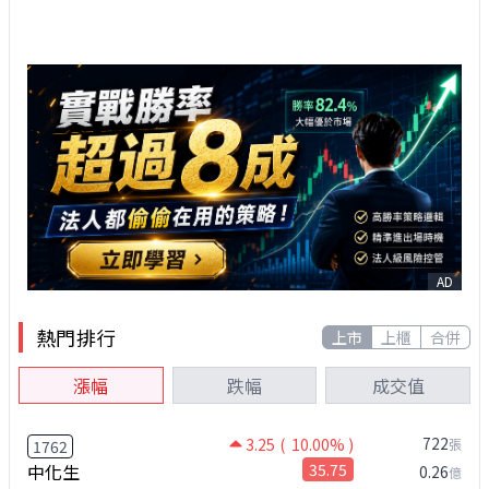
AD
熱門排行
上市
上櫃
合併
漲幅
跌幅
成交值
722
3.25
( 10.00% )
張
1762
中化生
35.75
0.26
億