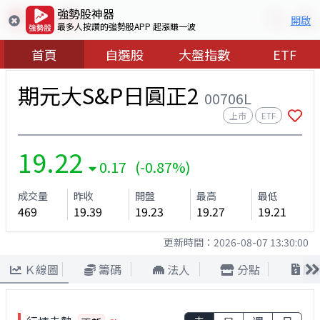
強勢股神器
開啟
最多人按讚的強勢股APP 起漲賺一波
首頁
自選股
大盤指數
ETF
期元大S&P日圓正2
00706L
上市
ETF
19.22
0.17 (-0.87%)
成交量
昨收
開盤
最高
最低
469
19.39
19.23
19.27
19.21
更新時間：
2026-08-07 13:30:00
Ｋ線圖
籌碼
法人
分點
股