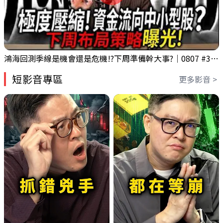
鴻海回測季線是機會還是危機!?下周準備幹大事?｜0807 #3661 #2317 #2317鴻海
短影音專區
更多影音 >