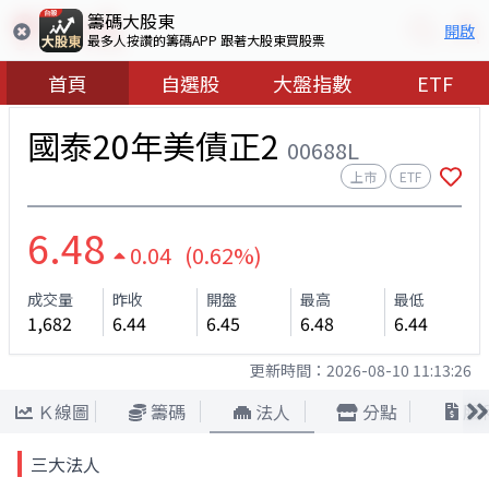
籌碼大股東
開啟
最多人按讚的籌碼APP 跟著大股東買股票
首頁
自選股
大盤指數
ETF
國泰20年美債正2
00688L
上市
ETF
6.48
0.04 (0.62%)
成交量
昨收
開盤
最高
最低
1,682
6.44
6.45
6.48
6.44
更新時間：
2026-08-10 11:13:26
Ｋ線圖
籌碼
法人
分點
股
三大法人