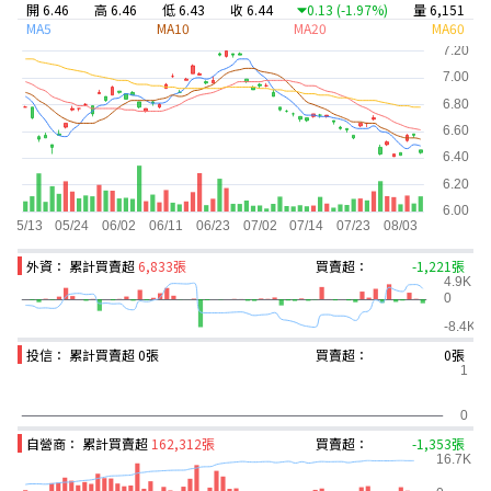
開 6.46
高 6.46
低 6.43
收 6.44
0.13
(-1.97%)
量 6,151
MA5
MA10
MA20
MA60
外資： 累計買賣超
6,833張
買賣超：
-1,221張
投信： 累計買賣超
0張
買賣超：
0張
自營商： 累計買賣超
162,312張
買賣超：
-1,353張