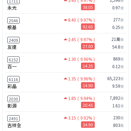
2,596
3.45
( 9.97% )
張
1711
永光
38.05
0.97
億
277
8.40
( 9.97% )
張
2546
根基
92.60
0.25
億
21萬
2.45
( 9.97% )
張
2409
友達
27.00
54.8
億
869
1.30
( 9.96% )
張
6152
百一
14.35
0.12
億
65,223
1.35
( 9.96% )
張
6116
彩晶
14.90
9.59
億
7,892
1.85
( 9.94% )
張
2030
彰源
20.45
1.61
億
230
3.15
( 9.92% )
張
2491
吉祥全
34.90
803
萬