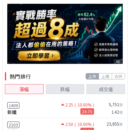
AD
熱門排行
上市
上櫃
合併
漲幅
跌幅
成交值
5,751
2.25
( 10.00% )
張
1409
新纖
24.75
1.42
億
23,955
2.50
( 10.00% )
張
2103