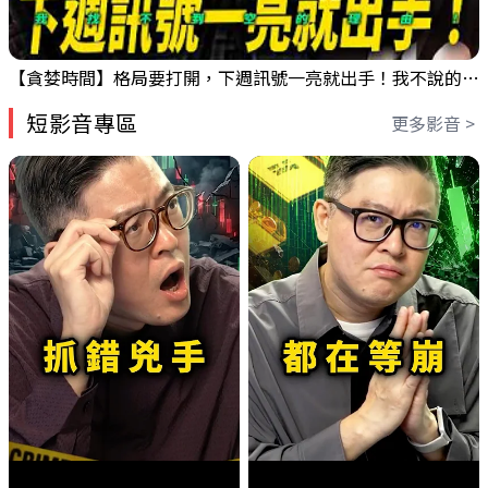
【貪婪時間】格局要打開，下週訊號一亮就出手！我不說的話還真一堆人不知道！｜錢進大趨勢 Mr.智霖 陳 2026/08/08
短影音專區
更多影音 >