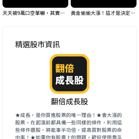
天天被9萬口空單嚇，其實你盯錯地方了｜Mr.Jimmy高志銘 #台股 #外資期貨 #融資
黃金偷偷大漲！這才是決定台股生死的「真風向球」！｜Mr.Jimmy高志銘 #黃金 #美元指數 #聯準會
精選股市資訊
翻倍成長股
★成長，是你買進股票的唯一理由！★會大漲的
股票，在起漲前都具備一些同樣的條件，利用這
些條件選股，將能事半功倍，提高買對股票的命
中率！★如果你有股票上的問題，歡迎使用喬泓