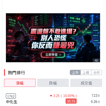
AD
熱門排行
上市
上櫃
合併
漲幅
跌幅
成交值
722
3.25
( 10.00% )
張
1762
中化生
35.75
0.26
億