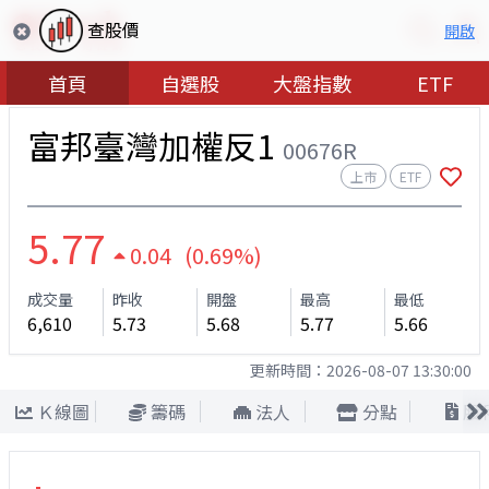
查股價
開啟
首頁
自選股
大盤指數
ETF
富邦臺灣加權反1
00676R
上市
ETF
5.77
0.04 (0.69%)
成交量
昨收
開盤
最高
最低
6,610
5.73
5.68
5.77
5.66
更新時間：
2026-08-07 13:30:00
Ｋ線圖
籌碼
法人
分點
股