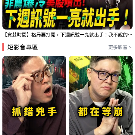
【貪婪時間】格局要打開，下週訊號一亮就出手！我不說的話還真一堆人不知道！｜錢進大趨勢 Mr.智霖 陳 2026/08/08
短影音專區
更多影音 >