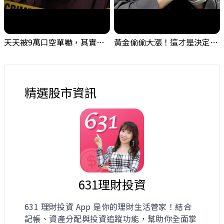
天天被9萬口空單嚇，其實你盯錯地方了｜Mr.Jimmy高志銘 #台股 #外資期貨 #融資
黃金偷偷大漲！這才是決定台股生死的「真風向球」！｜Mr.Jimmy高志銘 #黃金 #美元指數 #聯準會
精選股市資訊
631理財投資
631 理財投資 App 是你的理財生活管家！結合
記帳、資產分配與投資追蹤功能，幫助你全面掌