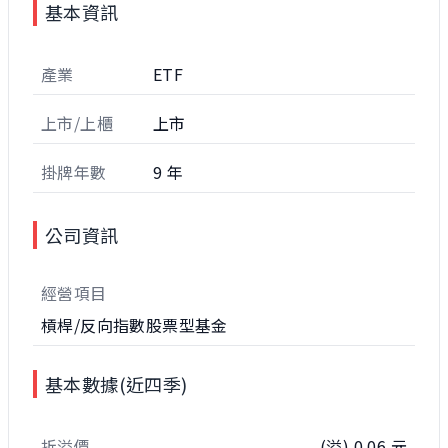
基本資訊
產業
ETF
上市/上櫃
上市
掛牌年數
9 年
公司資訊
經營項目
槓桿/反向指數股票型基金
基本數據(近四季)
折溢價
(溢) 0.06 元