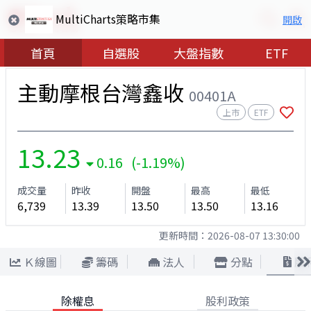
MultiCharts策略市集
開啟
首頁
自選股
大盤指數
ETF
主動摩根台灣鑫收
00401A
上市
ETF
13.23
0.16 (-1.19%)
成交量
昨收
開盤
最高
最低
6,739
13.39
13.50
13.50
13.16
更新時間：
2026-08-07 13:30:00
Ｋ線圖
籌碼
法人
分點
股
除權息
股利政策