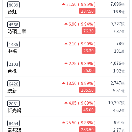
7,096
21.50
( 9.95% )
張
8039
台虹
237.50
16.8
億
9,727
6.90
( 9.94% )
張
4566
時碩工業
76.30
7.37
億
78
2.10
( 9.90% )
張
1435
中福
23.30
181
萬
4,076
2.25
( 9.89% )
張
2103
台橡
25.00
1.02
億
2,747
18.50
( 9.89% )
張
6426
統新
205.50
5.51
億
10,397
4.05
( 9.89% )
張
2031
新光鋼
45.00
4.62
億
991
25.50
( 9.88% )
張
8454
富邦媒
283.50
2.77
億