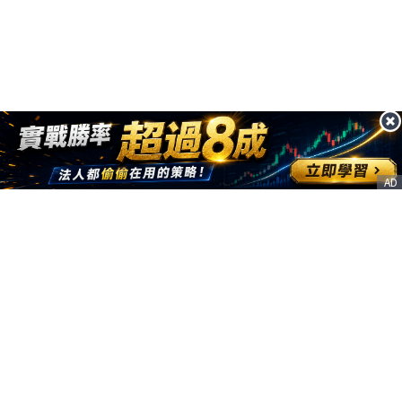
AD
客服信箱
service@nstock.tw