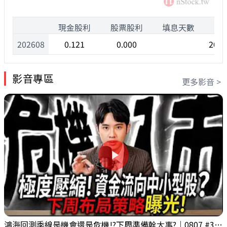
1
現金股利
股票股利
填息天數
除
202608
0.121
0.000
2026
影音專區
更多影音 >
鴻海回測季線是機會還是危機!?下周準備幹大事?｜0807 #3661 #2317 #2317鴻海