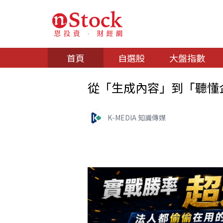
首頁
自選股
大盤指數
從「生成內容」到「聽懂企
K-MEDIA 知識傳媒