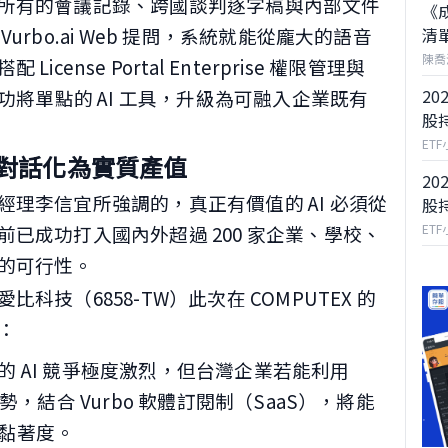
所有的會議記錄、跨國談判逐字稿與內部文件
《
rbo.ai Web 提問，系統就能從龐大的語音
清
陳喬
ense Portal Enterprise 權限管理與
20
功將單點的 AI 工具，升級為可融入企業既有
股
ET
對話化為實質產值
20
理李信宜所強調的，真正有價值的 AI 必須從
股
ET
已成功打入國內外超過 200 家企業、學校、
的可行性。
技（6858-TW）此次在 COMPUTEX 的
：
 AI 競爭極度激烈，但台灣企業若能利用
勢，結合 Vurbo 軟體訂閱制（SaaS），將能
黏著度。