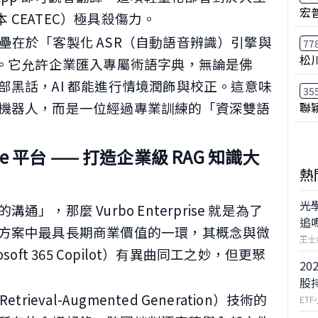
宏
本 CEATEC）極具殺傷力。
業壁壘在於「客製化 ASR（自動語音辨識）引擎與
77
松
）技術」。它允許企業匯入專屬術語字典，無論是佛
部黑話，AI 都能進行情境潤飾與校正。這意味
35
機器人，而是一位經過專業訓練的「資深雙語
聯
ise 平台 —— 打造企業級 RAG 知識大
熱
光
，那麼 Vurbo Enterprise 就是為了
追
方案中最具長期商業價值的一環，其概念與微
王士
osoft 365 Copilot）有異曲同工之妙，但更聚
20
股
ieval-Augmented Generation）技術的
ET