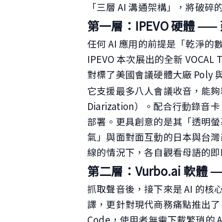
「三層 AI 溝通架構」，將破
第一層：IPEVO 硬體 —
任何 AI 應用的前提是「乾淨的數據輸入
IPEVO 本次展出的全新 VOCAL
對標了美國會議硬體大廠 Poly 與
它支援最多八人會議收音，能夠精
Diarization）。配合行
部署。更具創意的是其「透明螢
氣」與面對面互動的日本與台灣
線的情況下，各自觀看母語的即
第二層：Vurbo.ai 軟
抓取聲音後，接下來是 AI 的核心
譯，更針對現代商務痛點推出了
Code，使用者無需下載繁瑣的