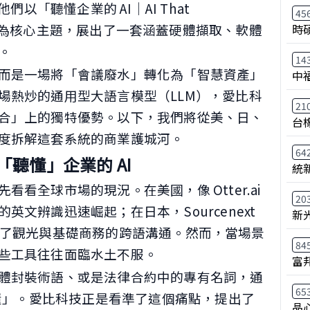
們以「聽懂企業的 AI｜AI That
45
siness」為核心主題，展出了一套涵蓋硬體擷取、軟體
時
。
14
而是一場將「會議廢水」轉化為「智慧資產」
中
場熱炒的通用型大語言模型（LLM），愛比科
21
合」上的獨特優勢。以下，我們將從美、日、
台
度拆解這套系統的商業護城河。
64
聽懂」企業的 AI
統
看全球市場的現況。在美國，像 Otter.ai
20
文辨識迅速崛起；在日本，Sourcenext
新
機則解決了觀光與基礎商務的跨語溝通。然而，當場景
84
些工具往往面臨水土不服。
富
體封裝術語、或是法律合約中的專有名詞，通
65
不懂」。愛比科技正是看準了這個痛點，提出了
晶