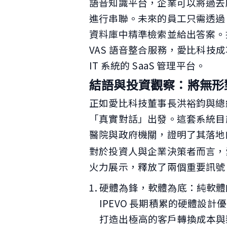
語音知識平台，企業可以將過去
進行串聯。未來的員工只需透過 Vu
資料庫中精準檢索並給出答案。搭配 Lic
VAS 語音整合服務，愛比科技成
IT 系統的 SaaS 管理平台。
結語與投資觀察：將無形
正如愛比科技董事長洪裕鈞與總經
「真實對話」出發。這套系統目前
醫院與政府機關，證明了其落地
對於投資人與企業決策者而言，愛比科
火力展示，釋放了兩個重要訊號
硬體為鋒，軟體為底：純軟體的
IPEVO 長期積累的硬體設計優
打造出極高的客戶轉換成本與