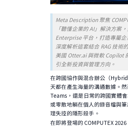
Meta Description 聚焦 
「聽懂企業的 AI」解決方案，透過 I
Enterprise 平台，打
深度解析這套結合 RAG 技術
美國 Otter.ai 與微軟 C
引全新投資與管理方向。
在跨國協作與混合辦公（Hybri
天都在產生海量的溝通數據。然而，無
Teams，還是日常的跨國實
或零散地躺在個人的錄音檔與筆
理失控的隱形殺手。
在即將登場的 COMPUTEX 20