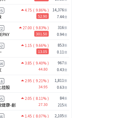
14,376
4.75
( 9.86% )
張
25
啟
52.90
7.44
億
316
27.00
( 9.83% )
張
22
NEPAY
301.50
0.94
億
853
1.15
( 9.66% )
張
52
一
13.05
0.11
億
967
3.85
( 9.40% )
張
84
友
44.80
0.43
億
1,811
2.95
( 9.21% )
張
16
化控股
34.95
0.63
億
84
2.05
( 8.11% )
張
35
悅健康-創
27.30
215
萬
2,105
1.45
( 8.07% )
張
36