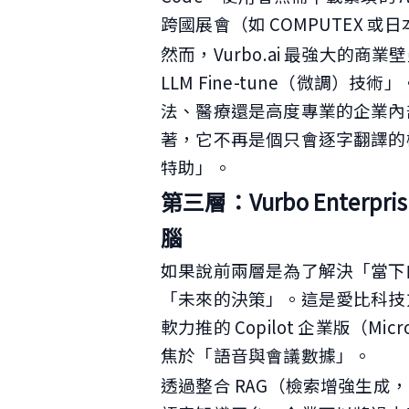
跨國展會（如 COMPUTEX 或日
然而，Vurbo.ai 最強大的商
LLM Fine-tune（微調
法、醫療還是高度專業的企業內
著，它不再是個只會逐字翻譯的
特助」。
第三層：Vurbo Enterpr
腦
如果說前兩層是為了解決「當下的溝通」
「未來的決策」。這是愛比科技
軟力推的 Copilot 企業版（Micr
焦於「語音與會議數據」。
透過整合 RAG（檢索增強生成，Retr