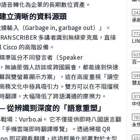
碎的語音轉化為企業的長期數位資產。
24
— 建立清晰的資料源頭
承
（Garbage in, garbage out）」。
77
 TRANSCRIBER 多講者識別無線麥克風，直接
LI
 Cisco 的高階設備。
61
準區分不同發言者（Speaker
百
動錄音卡，無論是個人訪談或跨國展會，都能達到快速
54
幕與雙螢幕顯示方案」，這在高度重視「讀空
慧
商務文化中極具吸引力。雙方可以在不阻擋視
時翻譯，大幅降低了跨語溝通的摩擦力。
37
中
體 —— 從辨識到深度的「語意重塑」
78
戰場：Vurbo.ai。 它不僅提供即時八國語言翻
永
「手機雲端即時翻譯導覽」。透過掃描 QR
 App 即可觀看翻譯，這項輕量化部署對於大型
25