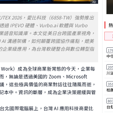
AD
COMPUTEX 2026，愛比科技（6858-TW）強勢推出
PEVO 硬體、Vurbo.ai 軟體與 Vurbo
造專屬企業語音知識庫。本文從美日台跨國產業視角，
的 AI 溝通架構，如何顛覆跨國協作痛點，媲美
opilot 的企業級應用，為台灣軟硬整合與數位轉型指
17
中
20
d Work）成為全球商業新常態的今天，企業每
川
論是透過美國的 Zoom、Microsoft
體會議，這些極具價值的商業對話往往隨風而逝，
35
柏
記本中。資訊的斷層，成為企業決策遲緩與管
80
台
26 台北國際電腦展上，台灣 AI 應用科技商愛比