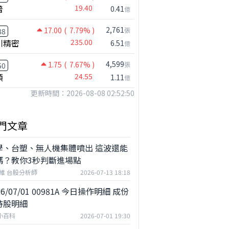
普
19.40
0.41
億
2,761
17.00
( 7.79% )
張
88
川精密
235.00
6.51
億
4,599
1.75
( 7.67% )
張
50
穎
24.55
1.11
億
更新時間：2026-08-08 02:52:50
門文章
學、台塑、無人機集體噴出 這波還能
嗎？教你3秒判斷進場點
維 台股分析師
2026-07-13 18:18
26/07/01 00981A 今日操作明細 成份
持股明細
F小百科
2026-07-01 19:30