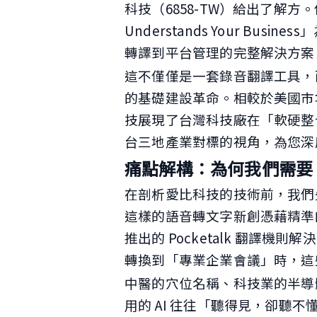
科技（6858-TW）給出了解方。他
Understands Your Bu
轉譯到平台管理的完整解決方案
這不僅僅是一套錄音翻譯工具，
的基礎建設革命。相較於美國市
技展現了台灣科技廠在「軟硬整
台三地產業對標的視角，為您深
痛點解構：為何我們需要「
在剖析愛比科技的技術前，我們先看
這樣的語音轉文字新創憑藉精準的英
推出的 Pocketalk 翻譯
轉換到「專業企業會議」時，這
中醫的穴位名稱、科技業的半導
用的 AI 往往「聽得見，卻聽