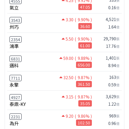
333
4.25
( 9.92% )
張
4555
氣立
47.05
0.16
億
4,521
3.30
( 9.90% )
張
3543
州巧
36.60
1.64
億
29,790
5.50
( 9.90% )
張
2354
鴻準
61.00
17.76
億
1,401
59.00
( 9.88% )
張
6831
邁科
656.00
8.94
億
163
32.50
( 9.87% )
張
7711
永擎
361.50
0.59
億
3,629
3.15
( 9.87% )
張
4927
泰鼎-KY
35.05
1.22
億
969
9.20
( 9.86% )
張
2231
為升
102.50
0.96
億