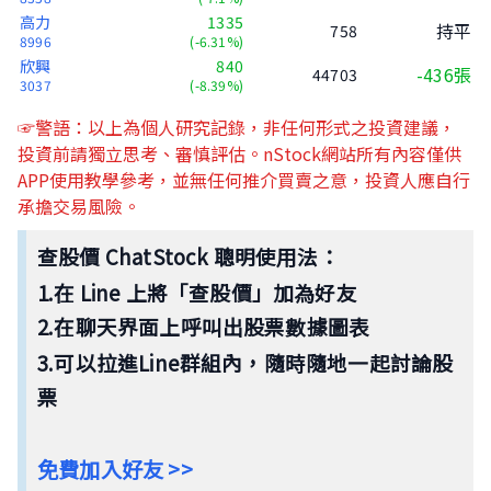
高力
1335
持平
758
8996
(-6.31%)
欣興
840
-436張
44703
3037
(-8.39%)
☞警語：以上為個人研究記錄，非任何形式之投資建議，
投資前請獨立思考、審慎評估。nStock網站所有內容僅供
APP使用教學參考，並無任何推介買賣之意，投資人應自行
承擔交易風險。
查股價 ChatStock 聰明使用法：
1.在 Line 上將「查股價」加為好友
2.在聊天界面上呼叫出股票數據圖表
3.可以拉進Line群組內，隨時隨地
一起討論股
票
免費加入好友 >>