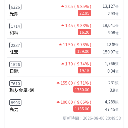
13,127
2.05
( 9.85% )
張
6226
光鼎
22.85
2.93
億
19,041
1.45
( 9.83% )
張
1714
和桐
16.20
3.08
億
12萬
11.50
( 9.78% )
張
2337
旺宏
129.00
150.97
億
1,766
1.70
( 9.74% )
張
1526
日馳
19.15
0.34
億
231
155.00
( 9.71% )
張
7610
聯友金屬-創
1750.00
3.9
億
4,289
100.00
( 9.66% )
張
8996
高力
1135.00
47.45
億
更新時間：2026-08-06 20:49:58