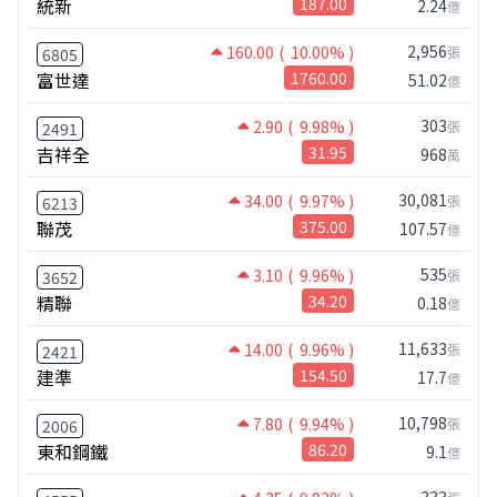
統新
187.00
2.24
億
2,956
160.00
( 10.00% )
張
6805
富世達
1760.00
51.02
億
303
2.90
( 9.98% )
張
2491
吉祥全
31.95
968
萬
30,081
34.00
( 9.97% )
張
6213
聯茂
375.00
107.57
億
535
3.10
( 9.96% )
張
3652
精聯
34.20
0.18
億
11,633
14.00
( 9.96% )
張
2421
建準
154.50
17.7
億
10,798
7.80
( 9.94% )
張
2006
東和鋼鐵
86.20
9.1
億