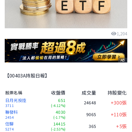
1,204
AD
【00403A持股日報】
收盤價
成交量
持股變化
股票名稱
日月光投控
651
+300張
24648
3711
(-4.12%)
聯發科
4030
+110張
9065
2454
(-1.7%)
信驊
14415
+5張
365
5274
(-2.53%)