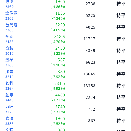
致茂
1965
持平
2738
2360
(-9.86%)
金像電
1135
持平
5225
2368
(-7.34%)
台光電
5220
持平
4025
2383
(-4.65%)
全新
318.5
持平
11717
2455
(-5.76%)
奇鋐
2450
持平
4349
3017
(-8.23%)
景碩
687
持平
6623
3189
(-9.96%)
順達
389
持平
13645
3211
(-7.92%)
欣銓
231.5
持平
13358
3264
(-9.92%)
創意
4480
持平
2274
3443
(-2.71%)
力旺
2740
持平
772
3529
(-2.31%)
嘉澤
1965
持平
862
3533
(-7.52%)
辛耘
808