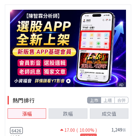
AD
熱門排行
上市
上櫃
合併
漲幅
跌幅
成交值
1,249
17.00
( 10.00% )
張
6426