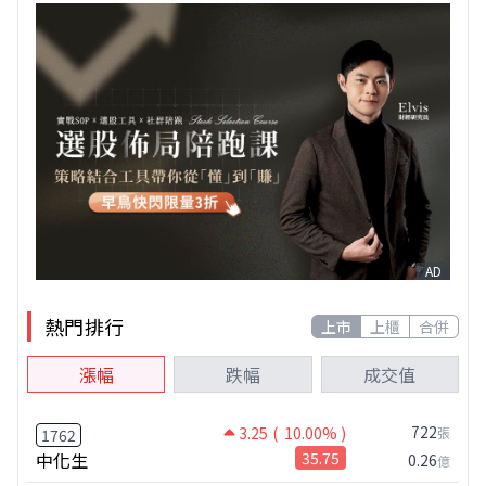
AD
熱門排行
上市
上櫃
合併
漲幅
跌幅
成交值
722
3.25
( 10.00% )
張
1762
中化生
35.75
0.26
億