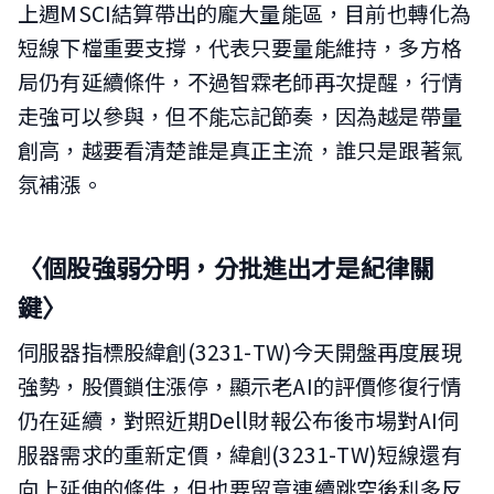
上週MSCI結算帶出的龐大量能區，目前也轉化為
短線下檔重要支撐，代表只要量能維持，多方格
局仍有延續條件，不過智霖老師再次提醒，行情
走強可以參與，但不能忘記節奏，因為越是帶量
創高，越要看清楚誰是真正主流，誰只是跟著氣
氛補漲。
〈個股強弱分明，分批進出才是紀律關
鍵〉
伺服器指標股緯創(3231-TW)今天開盤再度展現
強勢，股價鎖住漲停，顯示老AI的評價修復行情
仍在延續，對照近期Dell財報公布後市場對AI伺
服器需求的重新定價，緯創(3231-TW)短線還有
向上延伸的條件，但也要留意連續跳空後利多反