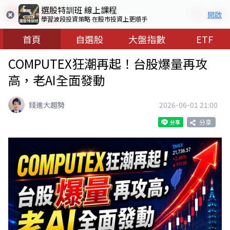
選股特訓班 線上課程
開啟
學習波段投資策略 在股市投資上更順手
首頁
自選股
大盤指數
ETF
COMPUTEX狂潮再起！台股爆量再攻
高，老AI全面發動
錢進大趨勢
2026-06-01 21:00
分享