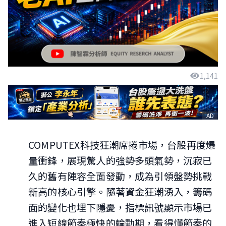
1,141
AD
COMPUTEX科技狂潮席捲市場，台股再度爆
量衝鋒，展現驚人的強勢多頭氣勢，沉寂已
久的舊有陣容全面發動，成為引領盤勢挑戰
新高的核心引擎。隨著資金狂潮湧入，籌碼
面的變化也埋下隱憂，指標訊號顯示市場已
進入短線節奏極快的輪動期，看得懂節奏的