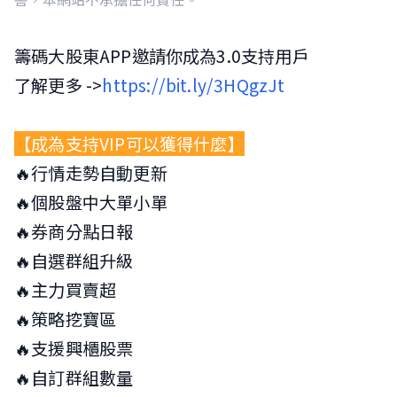
籌碼大股東APP邀請你成為3.0支持用戶
了解更多 ->
https://bit.ly/3HQgzJt
【成為支持VIP可以獲得什麼】
🔥行情走勢自動更新
🔥個股盤中大單小單
🔥券商分點日報
🔥自選群組升級
🔥主力買賣超
🔥策略挖寶區
🔥支援興櫃股票
🔥自訂群組數量