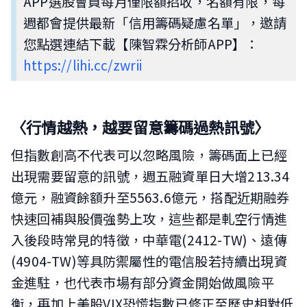
APP選股會員每月僅限額招收，名額有限，每
週都會提供最新「信用籌碼疑慮名單」，邀請
您點選連結下載【陳智霖分析師APP】：
https://lihi.cc/zwrii
〈行情越熱，越要留意籌碼過熱訊號〉
但指數創高不代表可以忽略風險，籌碼面上已經
出現需要留意的訊號，週五融資單日大增213.34
億元，融資餘額升至5563.6億元，搭配近期融券
快速回補與股價強勢上攻，這些都是軋空行情進
入後段時常見的特徵，中華電(2412-TW)、遠傳
(4904-TW)等具防禦屬性的電信股若持續出現資
金進駐，也代表市場有部分資金開始做風險平
衡，再加上美股VIX恐慌指數已修正至歷史相對低