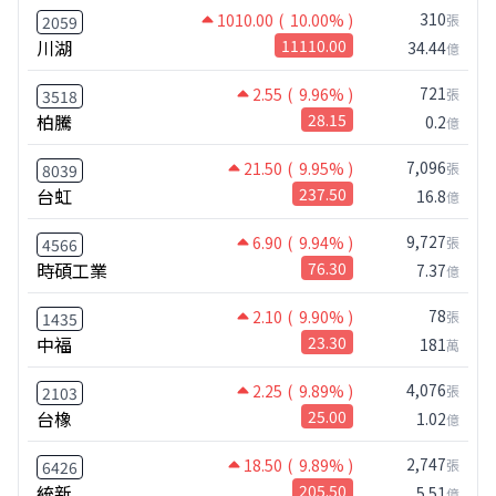
310
1010.00
( 10.00% )
張
2059
川湖
11110.00
34.44
億
721
2.55
( 9.96% )
張
3518
柏騰
28.15
0.2
億
7,096
21.50
( 9.95% )
張
8039
台虹
237.50
16.8
億
9,727
6.90
( 9.94% )
張
4566
時碩工業
76.30
7.37
億
78
2.10
( 9.90% )
張
1435
中福
23.30
181
萬
4,076
2.25
( 9.89% )
張
2103
台橡
25.00
1.02
億
2,747
18.50
( 9.89% )
張
6426
統新
205.50
5.51
億