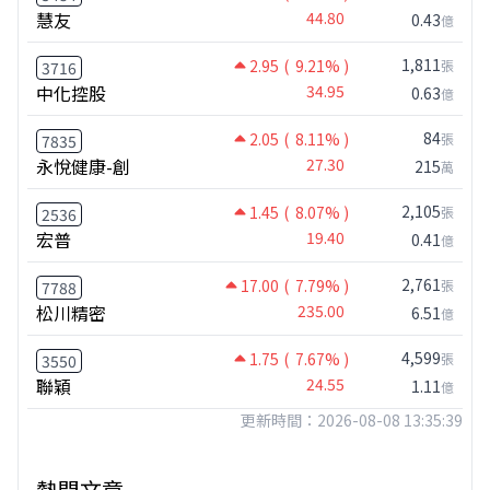
慧友
44.80
0.43
億
1,811
2.95
( 9.21% )
張
3716
中化控股
34.95
0.63
億
84
2.05
( 8.11% )
張
7835
永悅健康-創
27.30
215
萬
2,105
1.45
( 8.07% )
張
2536
宏普
19.40
0.41
億
2,761
17.00
( 7.79% )
張
7788
松川精密
235.00
6.51
億
4,599
1.75
( 7.67% )
張
3550
聯穎
24.55
1.11
億
更新時間：2026-08-08 13:35:39
熱門文章