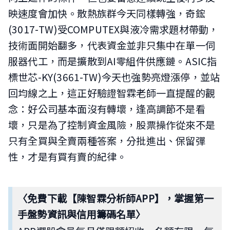
映速度會加快。散熱族群今天同樣轉強，奇鋐
(3017-TW)受COMPUTEX與液冷需求題材帶動，
技術面開始翻多，代表資金並非只集中在單一伺
服器代工，而是擴散到AI零組件供應鏈。ASIC指
標世芯-KY(3661-TW)今天也強勢亮燈漲停，並站
回均線之上，這正好驗證智霖老師一直提醒的觀
念：好公司基本面沒有轉壞，逢高調節不是看
壞，只是為了控制資金風險，股票操作從來不是
只有全買與全賣兩種答案，分批進出、保留彈
性，才是有買有賣的紀律。
〈免費下載【陳智霖分析師APP
】，掌握第一
手盤勢資訊與信用籌碼名單〉