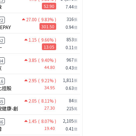
啟
52.90
7.44
億
316
27.00
( 9.83% )
張
22
NEPAY
301.50
0.94
億
853
1.15
( 9.66% )
張
52
一
13.05
0.11
億
967
3.85
( 9.40% )
張
84
友
44.80
0.43
億
1,811
2.95
( 9.21% )
張
16
化控股
34.95
0.63
億
84
2.05
( 8.11% )
張
35
悅健康-創
27.30
215
萬
2,105
1.45
( 8.07% )
張
36
普
19.40
0.41
億