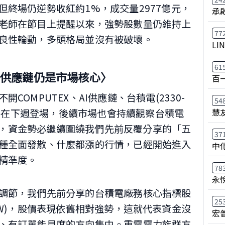
終場仍逆勢收紅約1%，成交量2977億元，
承
老師在節目上提醒以來，強勢股數量仍維持上
77
良性輪動，多頭格局並沒有被破壞。
LI
61
AI供應鏈仍是市場核心〉
百
COMPUTEX、AI供應鏈、台積電(2330-
54
慧
X即將在下週登場，後續市場也會持續觀察台積電
關訊息，資金勢必繼續圍繞我們先前反覆分享的「五
37
種全面發散、什麼都漲的行情，已經開始進入
中
精準度。
78
永
調節，我們先前分享的台積電廠務核心指標股
25
04-TW)，股價表現依舊相對強勢，這就代表資金沒
宏
、有訂單能見度的方向集中。重電電力族群方