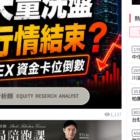
17
中
20
川
35
柏
80
1,137
台
45