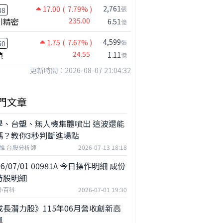
2,761
17.00
( 7.79% )
張
88
川精密
235.00
6.51
億
4,599
1.75
( 7.67% )
張
50
穎
24.55
1.11
億
更新時間：2026-08-07 21:04:32
門文章
學、台塑、無人機集體噴出 這波還能
嗎？教你3秒判斷進場點
維 台股分析師
2026-07-13 18:18
26/07/01 00981A 今日操作明細 成份
持股明細
F小百科
2026-07-01 19:30
成長潛力股》115年06月營收創新高
單