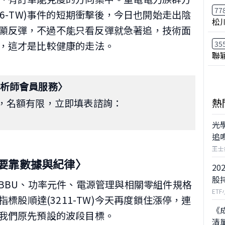
77
06-TW)事件的短期衝擊後，今日也開始走出陰
松
一度明顯反彈，不過不能只看反彈就急著追，技術面
35
，這才是比較健康的走法。
聯
析師會員服務〉
熱
收，名額有限，立即填表諮詢：
光
追
王士
要靠數據與紀律〉
20
股
動BBU、功率元件、電源管理與相關零組件規格
ET
指標股順達(3211-TW)今天再度鎖住漲停，連
《
我們原先預設的波段目標。
清