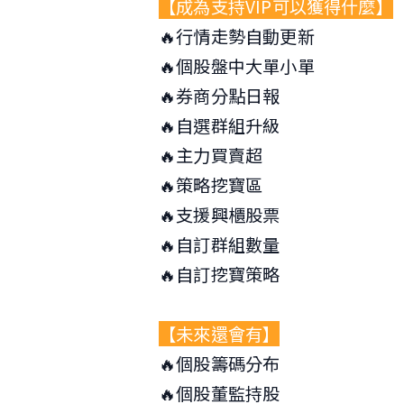
【成為支持VIP可以獲得什麼】
🔥行情走勢自動更新
🔥個股盤中大單小單
🔥券商分點日報
🔥自選群組升級
🔥主力買賣超
🔥策略挖寶區
🔥支援興櫃股票
🔥自訂群組數量
🔥自訂挖寶策略
【未來還會有】
🔥個股籌碼分布
🔥個股董監持股