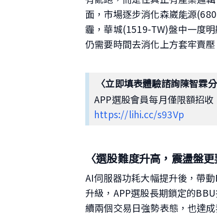
面，市場逐步消化森崴能源(68
霾，華城(1519-TW)盤中
仍需要時間去消化上方套牢賣壓
〈立
即填表體驗諮詢陳智霖分
APP選股會員每月僅限額招
https://lihi.cc/s93Vp
〈選股難度升高，震盪盤更
AI伺服器功耗大幅提升後，帶
升級，APP選股長期鎖定的BBU
續兩個交易日強勢表態，也達成