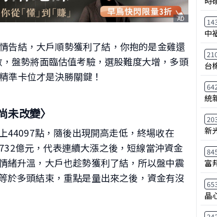
時
AD
14
中
情告結，大戶順勢獲利了結，你抱的是金雞還
21
倒數，盤勢將面臨估值考驗，選股難度大增，多頭
台
精準卡位才是決勝關鍵！
64
統
尚未改變〉
20
新
44097點，隨後出現開高走低，終場收在
兆4732億元，代表連續大漲之後，短線當沖資金
84
情緒升溫，大戶也趁勢獲利了結，所以盤中震
富
等於多頭結束，重點是量出來之後，資金有沒
65
晶
24