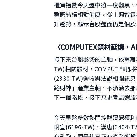
櫃買指數今天盤中雖一度翻黑，但
整體結構相對健康，從上週智霖
升趨勢，顯示台股盤面仍是個股
〈COMPUTEX題材延燒，
接下來台股盤勢的主軸，依舊離不開
TW)相關題材，COMPUTE
(2330-TW)營收與法說相
路財神」產業主軸，不過過去那
下一個階段，接下來更考驗選股
今天早盤多數熱門族群遭遇獲利
帆宣(6196-TW)、漢唐(24
有亂跑，而是往真正有產業邏輯