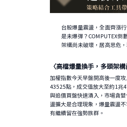
台股爆量震盪，全面齊漲行
是未爆彈？COMPUTEX
架構尚未破壞，居高思危，
〈高檔爆量換手，多頭架構
加權指數今天早盤開高後一度攻上
43525點，成交值放大至約1
與追價買盤快速湧入，市場貪婪
盪擴大是合理現象，爆量震盪不
有繼續留在強勢族群。