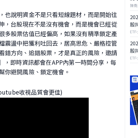
陳喬
，也說明資金不是只看短線題材，而是開始往
20
延伸，台股現在不是沒有機會，而是機會已經從
股
ET
很多股票估值已經偏高，如果沒有精準鎖定產
檔震盪中把獲利吐回去，居高思危、嚴格控管
20
股
看錯方向、追錯股票，才是真正的風險，邀請
ET
】，即時資訊都會在APP內第一時間分享，每
幫你避開風險、鎖定機會。
utube收視品質會更佳)