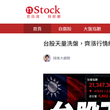
首頁
自選股
大盤指數
台股天量洗盤，齊漲行情結
錢進大趨勢