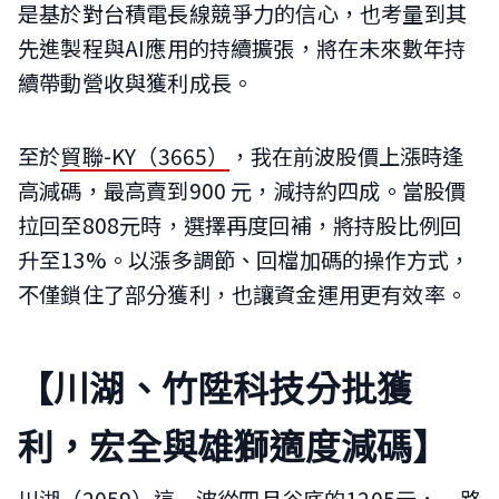
是基於對台積電長線競爭力的信心，也考量到其
先進製程與AI應用的持續擴張，將在未來數年持
續帶動營收與獲利成長。
至於
貿聯-KY（3665）
，我在前波股價上漲時逢
高減碼，最高賣到900 元，減持約四成。當股價
拉回至808元時，選擇再度回補，將持股比例回
升至13%。以漲多調節、回檔加碼的操作方式，
不僅鎖住了部分獲利，也讓資金運用更有效率。
【川湖、竹陞科技分批獲
利，宏全與雄獅適度減碼】
川湖（2059）
這一波從四月谷底的1205元，一路