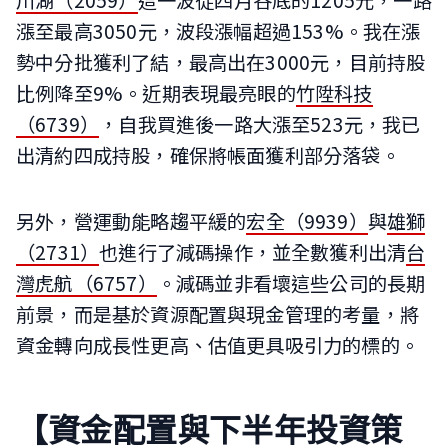
漲至最高3050元，波段漲幅超過153%。我在漲
勢中分批獲利了結，最高出在3000元，目前持股
比例降至9%。近期表現最亮眼的
竹陞科技
（6739）
，自我買進後一路大漲至523元，我已
出清約四成持股，確保將帳面獲利部分落袋。
另外，營運動能略趨平緩的
宏全（9939）
與
雄獅
（2731）
也進行了減碼操作，並全數獲利出清
台
灣虎航（6757）
。減碼並非看壞這些公司的長期
前景，而是基於資源配置與現金管理的考量，將
資金轉向成長性更高、估值更具吸引力的標的。
【資金配置與下半年投資策