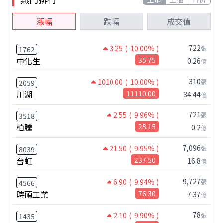
漲幅
跌幅
成交值
722
3.25
( 10.00% )
張
1762
中化生
35.75
0.26
億
310
1010.00
( 10.00% )
張
2059
川湖
11110.00
34.44
億
721
2.55
( 9.96% )
張
3518
柏騰
28.15
0.2
億
7,096
21.50
( 9.95% )
張
8039
台虹
237.50
16.8
億
9,727
6.90
( 9.94% )
張
4566
時碩工業
76.30
7.37
億
78
2.10
( 9.90% )
張
1435