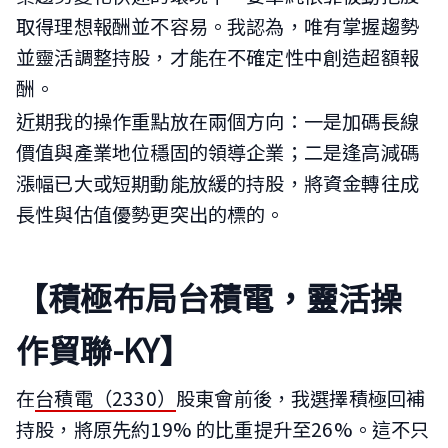
取得理想報酬並不容易。我認為，唯有掌握趨勢
並靈活調整持股，才能在不確定性中創造超額報
酬。
近期我的操作重點放在兩個方向：一是加碼長線
價值與產業地位穩固的領導企業；二是逢高減碼
漲幅已大或短期動能放緩的持股，將資金轉往成
長性與估值優勢更突出的標的。
【積極布局台積電，靈活操
作貿聯-KY】
在
台積電（2330）
股東會前後，我選擇積極回補
持股，將原先約19% 的比重提升至26%。這不只