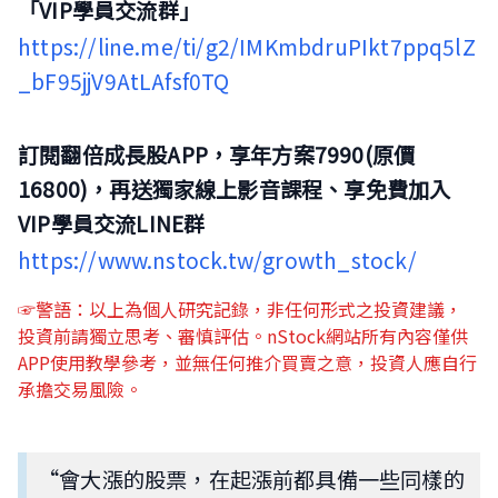
「VIP學員交流群」
https://line.me/ti/g2/IMKmbdruPIkt7ppq5lZ
_bF95jjV9AtLAfsf0TQ
訂閱翻倍成長股APP，享年方案7990(原價
16800)，再送獨家線上影音課程、享免費加入
VIP學員交流LINE群
https://www.nstock.tw/growth_stock/
☞警語：以上為個人研究記錄，非任何形式之投資建議，
投資前請獨立思考、審慎評估。nStock網站所有內容僅供
APP使用教學參考，並無任何推介買賣之意，投資人應自行
承擔交易風險。
“會大漲的股票，在起漲前都具備一些同樣的