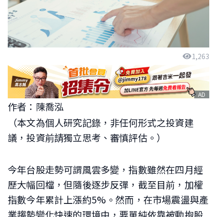
1,263
AD
作者：陳喬泓
（本文為個人研究記錄，非任何形式之投資建
議，投資前請獨立思考、審慎評估。）
今年台股走勢可謂風雲多變，指數雖然在四月經
歷大幅回檔，但隨後逐步反彈，截至目前，加權
指數今年累計上漲約5%。然而，在市場震盪與產
業趨勢變化快速的環境中，要單純依靠被動抱股