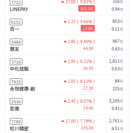
316
27.00
( 9.83% )
張
7722
LINEPAY
301.50
0.94
億
853
1.15
( 9.66% )
張
6152
百一
13.05
0.11
億
967
3.85
( 9.40% )
張
5484
慧友
44.80
0.43
億
1,811
2.95
( 9.21% )
張
3716
中化控股
34.95
0.63
億
84
2.05
( 8.11% )
張
7835
永悅健康-創
27.30
215
萬
2,105
1.45
( 8.07% )
張
2536
宏普
19.40
0.41
億
2,761
17.00
( 7.79% )
張
7788
松川精密
235.00
6.51
億