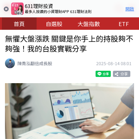
631理財投資
開啟
最多人按讚的小資理財APP 631理財法則
首頁
自選股
大盤指數
ETF
無懼大盤漲跌 關鍵是你手上的持股夠不
夠強！我的台股實戰分享
陳喬泓翻倍成長股
2025-08-14 08:01
分享