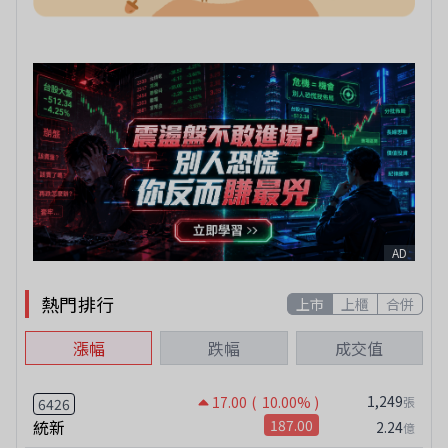
AD
熱門排行
上市
上櫃
合併
漲幅
跌幅
成交值
1,249
17.00
( 10.00% )
張
6426
統新
187.00
2.24
億