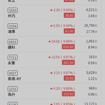
氣立
0.16
億
4,521
3.30
( 9.90% )
張
3543
州巧
36.60
1.64
億
29,790
5.50
( 9.90% )
張
2354
鴻準
61.00
17.76
億
1,401
59.00
( 9.88% )
張
6831
邁科
656.00
8.94
億
163
32.50
( 9.87% )
張
7711
永擎
361.50
0.59
億
3,629
3.15
( 9.87% )
張
4927
泰鼎-KY
35.05
1.22
億
969
9.20
( 9.86% )
張
2231
為升
102.50
0.96
億
13,127
2.05
( 9.85% )
張
6226