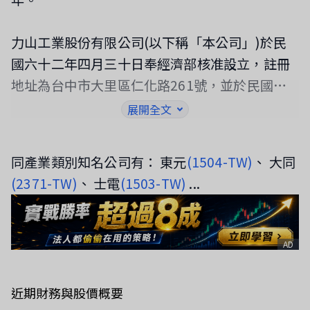
力山工業股份有限公司(以下稱「本公司」)於民
國六十二年四月三十日奉經濟部核准設立，註冊
地址為台中市大里區仁化路261號，並於民國八
十四年二月四日起在台灣證券交易所掛牌上市。
展開全文
本公司及子公司(以下併稱「合併公司」)主要營
業項目為鑽床、木工機及健身器材等之製造及銷
同產業類別知名公司有： 東元
(1504-TW)
、 大同
售等業務。
(2371-TW)
、 士電
(1503-TW)
...
AD
近期財務與股價概要