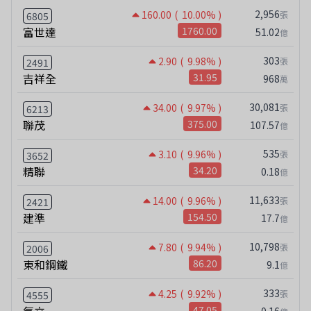
2,956
160.00
( 10.00% )
張
6805
富世達
1760.00
51.02
億
303
2.90
( 9.98% )
張
2491
吉祥全
31.95
968
萬
30,081
34.00
( 9.97% )
張
6213
聯茂
375.00
107.57
億
535
3.10
( 9.96% )
張
3652
精聯
34.20
0.18
億
11,633
14.00
( 9.96% )
張
2421
建準
154.50
17.7
億
10,798
7.80
( 9.94% )
張
2006
東和鋼鐵
86.20
9.1
億
333
4.25
( 9.92% )
張
4555
47.05