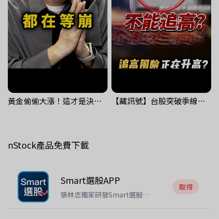
黃金偷偷大漲！這才是決定台股生死的「真風向球」！｜Mr.Jimmy高志銘 #黃金 #美元指數 #聯準會
【藏訊號】台股突破季線，週一我提醒了這個關鍵訊號
nStock產品免費下載
Smart選股APP
取得
張林忠獨家研發Smart選股
APP！讓你