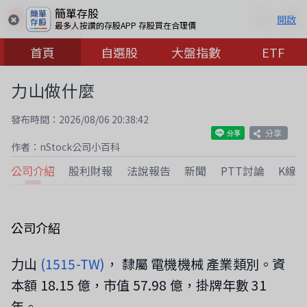
簡單存股
開啟
最多人按讚的存股APP 存股買在合理價
首頁
自選股
大盤指數
ETF
力山做什麼
發布時間：2026/08/06 20:38:42
分享
作者：nStock公司小百科
公司介紹
股利財報
法說報告
新聞
PTT討論
K線
公司介紹
力山
(1515-TW)
， 隸屬 電機機械 產業類別。資
本額 18.15 億，市值 57.98 億，掛牌年數 31
年。