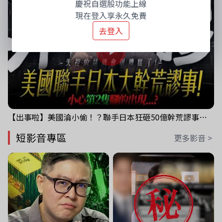
慶祝自選股功能上線
現在登入享永久免費
去登入
【出事啦】美國淪小偷！？聯手日本狂砸50億幹荒謬事！美元急殺黃金噴發，外資準備血洗台股！？｜ Mr.永年 李｜ 盤後講股 Mr.永年 李 2026 / 08 / 06
短影音專區
更多影音 >