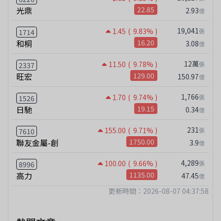
光鼎
22.85
2.93
億
19,041
1.45
( 9.83% )
張
1714
和桐
16.20
3.08
億
12萬
11.50
( 9.78% )
張
2337
旺宏
129.00
150.97
億
1,766
1.70
( 9.74% )
張
1526
日馳
19.15
0.34
億
231
155.00
( 9.71% )
張
7610
聯友金屬-創
1750.00
3.9
億
4,289
100.00
( 9.66% )
張
8996
高力
1135.00
47.45
億
更新時間：2026-08-07 04:37:58