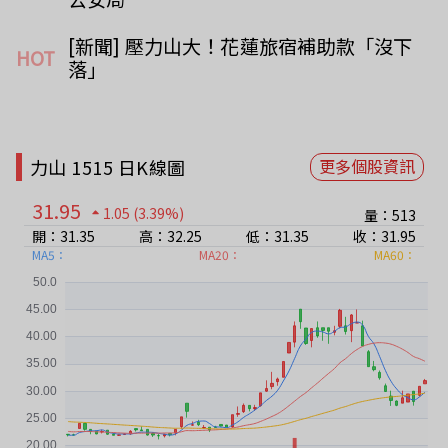
[新聞] 壓力山大！花蓮旅宿補助款「沒下
HOT
落」 
力山 1515 日K線圖
更多個股資訊
31.95
1.05
(3.39%)
量：513
開：31.35
高：32.25
低：31.35
收：31.95
MA5：
MA20：
MA60：